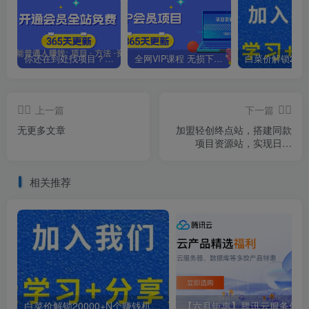
你还在到处找项目？还在当韭菜？我靠卖项目一个月收入5万+，曾经我也是个失败者。
全网VIP课程 无损下载~.~
上一篇
下一篇
无更多文章
加盟轻创终点站，搭建同款
项目资源站，实现日入
2000+
相关推荐
白菜价解锁20000+N个赚钱机会，加入轻创终点站会员，全站资源免费学习。
【