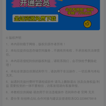
©
版权声明
1、本内容转载于网络，版权归原作者所有！
2、本站仅提供信息存储空间服务，不拥有所有权，不承担相关法律责
任。
3、本内容若侵犯到你的版权利益，请联系我们，会尽快给予删除处
理！
4、本站全资源仅供测试和学习，请勿用于非法操作，一切后果与本站
无关。
5、如遇到充值付费环节课程或软件 请马上删除退出 涉及自身权益/利
益 需要投资的一律不要相信，访客发现请向客服举报。
6、本教程仅供揭秘 请勿用于非法违规操作 否则和作者 官网 无关
6、爱分享·轻创终点站,合作对接与建议反馈请联系QQ:2238875818