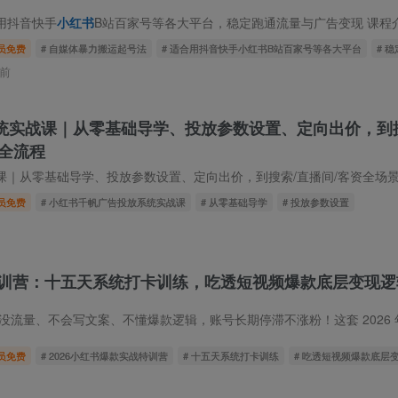
用抖音快手
小红书
B站百家号等各大平台，稳定跑通流量与广告变现 课程介绍：很多自媒体新
员免费
# 自媒体暴力搬运起号法
# 适合用抖音快手小红书B站百家号等各大平台
# 
前
统实战课｜从零基础导学、投放参数设置、定向出价，到
全流程
从零基础导学、投放参数设置、定向出价，到搜索/直播间/客资全场景计划搭建全流程 
员免费
# 小红书千帆广告投放系统实战课
# 从零基础导学
# 投放参数设置
训营：十五天系统打卡训练，吃透短视频爆款底层变现逻
没流量、不会写文案、不懂爆款逻辑，账号长期停滞不涨粉！这套 2026 年 7 月小红
员免费
# 2026小红书爆款实战特训营
# 十五天系统打卡训练
# 吃透短视频爆款底层