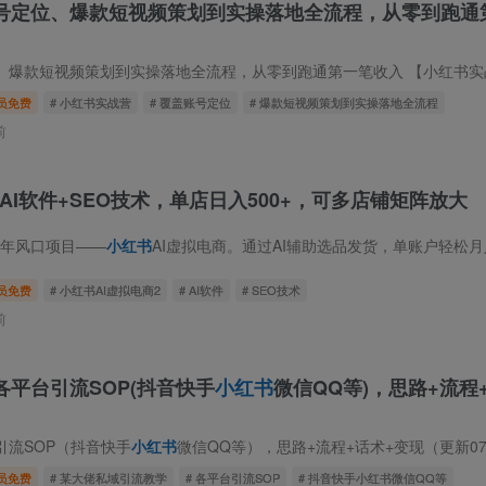
号定位、爆款短视频策划到实操落地全流程，从零到跑通
短视频策划到实操落地全流程，从零到跑通第一笔收入 【小红书实战营｜首期5月8日开
员免费
# 小红书实战营
# 覆盖账号定位
# 爆款短视频策划到实操落地全流程
前
，AI软件+SEO技术，单店日入500+，可多店铺矩阵放大
6年风口项目——
小红书
AI虚拟电商。通过AI辅助选品发货，单账户轻松月入1W+。小
员免费
# 小红书AI虚拟电商2
# AI软件
# SEO技术
前
平台引流SOP(抖音快手
小红书
微信QQ等)，思路+流程
引流SOP（抖音快手
小红书
微信QQ等），思路+流程+话术+变现（更新0708） 课程
员免费
# 某大佬私域引流教学
# 各平台引流SOP
# 抖音快手小红书微信QQ等