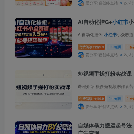
爱分享:轻创终点站
2小时
AI自动化挂G+
小红书
小
AI自动化挂G+
小红书
小众赛道，
付费阅读
9.9
中创网
会
打赏
爱分享:轻创终点站
2小时
短视频手搓打粉实战课
付费阅读
9.9
中创网
会
打赏
爱分享:轻创终点站
2小时
自媒体暴力搬运起号法
广告变现