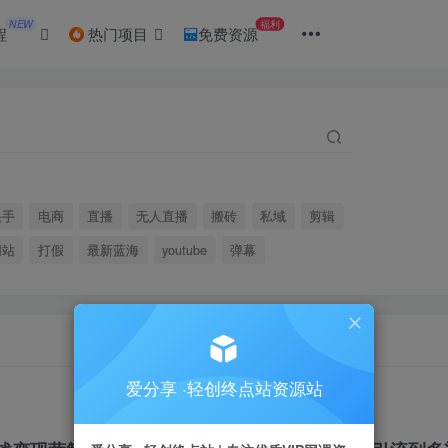
NEW
福利
程
热门项目
免费资源
快手
电商
直播
无人直播
搬砖
私域
剪辑
网站
打假
最新蓝海
youtube
弹幕
爱分享 ·轻创终点站资源站