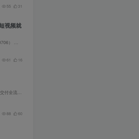
55
31
条短视频就
绍每四年…
61
16
付全流程…
88
60