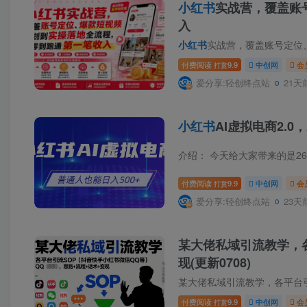
小红书
实战营，覆盖账
入
小红书
实战营，覆盖账号定位、爆款
付费阅读
9.9
中创网
会
打赏
爱分享:轻创终点站
21天
小红书
AI虚拟电商2.0
介绍： 今天给大家带来的是2
付费阅读
9.9
中创网
会
打赏
爱分享:轻创终点站
23天
某大佬私域引流教学，各
现(更新0708)
某大佬私域引流教学，各平台
付费阅读
9.9
中创网
会
打赏