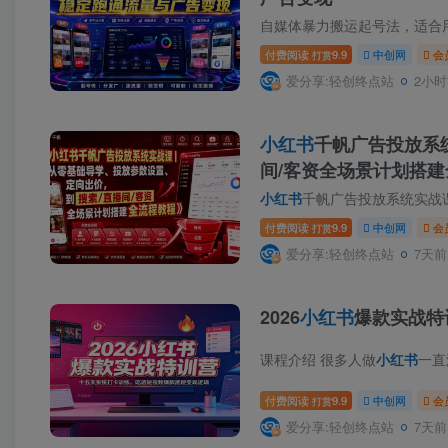
自媒体暴力搬运起号法，适合
付费阅读
9.9
中创网
会
打赏
爱分享:轻创终点站
2小时
小红书
千帆广告投放系
间/客资全场景计划搭建
小红书
千帆广告投放系统实战课｜
付费阅读
9.9
中创网
会
打赏
爱分享:轻创终点站
7天前
2026
小红书
爆款实战特
课程介绍 很多人做
小红书
一直
付费阅读
9.9
中创网
会
打赏
爱分享:轻创终点站
7天前