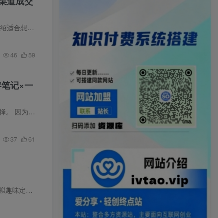
渠道成交
做轻资产…
46
59
容笔记×一
一、项目情况 1.1 项目的简介和赛道状况 虚拟产品是对于普通人来讲，是非常好的生意模式和副业的选择。 因为
小红书
电商-…
37
61
趣味定制…