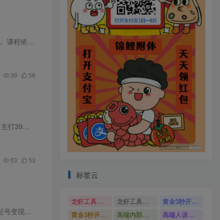
课程依次…
39
56
单价的家…
53
53
标签云
龙虾工具完整部署教学图文视频理财多赛道AI变现
龙虾工具完整部署教学
黄金3秒开头与标题海报玩法六大运营硬核技能高效变现
搭建实操…
黄金3秒开头与标题海报玩法
高端内部魔灵召唤挂G打金
高端人设搭建积累客户信任图文剪辑谈单转化实操教学