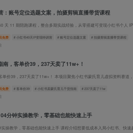
特训营：账号定位选题文案，拍摄剪辑直播带货课程
 40 天 11 期陪跑课程，整合多期实战经验，从零搭建可变现小红书个人 IP。
员免费
# 小红书40天IP变现特训营
# 账号定位选题文案
# 拍摄剪辑直播带货课程
前
南，客单价39，237天卖了11w+！
39，237天卖了11w+！ 本项目聚焦小红书蒙氏育儿虚拟资料赛道，主打39元客
员免费
# 客单价39
# 小红书卖蒙氏育儿干货指南
# 237天卖了11w
前
104分钟实操教学，零基础也能快速上手
操教学，零基础也能快速上手 课程介绍想要低成本入局小红书、快速起号变现，这套乘风