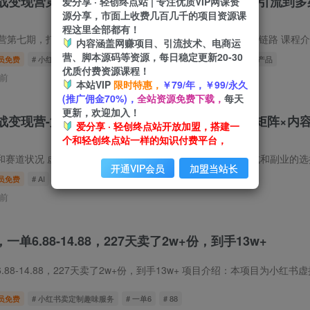
实战变现营第七期，打通从选品、原创产品、内容引流到多
爱分享 · 轻创终点站 | 专注优质VIP网课资
源分享，市面上收费几百几千的项目资源课
程这里全部都有！
七期，打通从选品、原创产品、内容引流到多渠道成交全链路 课程介绍适合想依托小红书
内容涵盖网赚项目、引流技术、电商运
营、脚本源码等资源，每日稳定更新20-30
员免费
# 小红书虚拟产品14天实战变现营第七期
# 打通从选品
# 原创产品
优质付费资源课程！
前
本站VIP
限时特惠，
￥79/年，￥99/永久
(推广佣金70%)，
全站资源免费下载，
每天
更新，欢迎加入！
变现营-第7期：需求挖掘×AI+Skill原创×产品矩阵×内
爱分享 · 轻创终点站开放加盟，搭建一
个和轻创终点站一样的知识付费平台，
开通VIP会员
加盟当站长
员免费
# AI
# 第7期
# 小红书虚拟产品14天实战变现营
前
单6.88-14.88，227天卖了2w+份，到手13w+
8-14.88，227天卖了2w+份，到手13w+ 项目介绍：本项目为小红书虚拟
员免费
# 小红书卖定制趣味服务
# 一单6
# 88