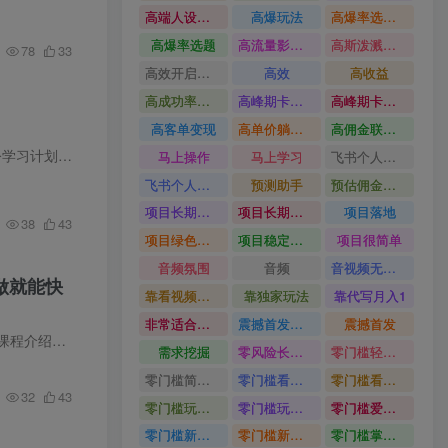
高端人设搭建积累客户信任
高爆玩法
高爆率选题方法
高爆率选题
高流量影视片
高斯泼溅与游戏化交互课程
78
33
高效开启跨境賺钱新通道
高效
高收益
高成功率爆款全流程打法
高峰期卡顿利润被抽干私域直播核心痛点解析
高峰期卡顿利润被抽干
高客单变现
高单价躺賺玩法
高佣金联盟课
划项目，主…
马上操作
马上学习
飞书个人版100G注册教程无需额外扩容
飞书个人版100G注册教程
预测助手
预估佣金有2200
项目长期稳定宝妈上班族既能兼职增收
项目长期稳定
项目落地
38
43
项目绿色长久
项目稳定落地两年以上
项目很简单
音频氛围
音频
音视频无损切割剪辑神器
做就能快
靠看视频就能在YouTube上賺到钱
靠独家玩法
靠代写月入1
非常适合小白快速上手
震撼首发小白利用电脑做游戏搬砖
震撼首发
自吕承洺…
需求挖掘
零风险长期做
零门槛轻资产创业
零门槛简单易上手
零门槛看完就能上手只需一部手机轻松日收30
零门槛看完就能上手
32
43
零门槛玩转伙伴计划与精选独家单日稳定收益1k
零门槛玩转伙伴计划与精选独家
零门槛爱奇艺变现冷门赛道
零门槛新手快速入门闲鱼电商日赚百元新手必看教程
零门槛新手快速入门闲鱼电商日赚百元
零门槛掌握汽车赛道变现玩法