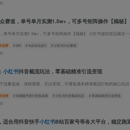
前
众赛道，单号单月实测1.5w+，可多号矩阵操作【揭秘】
单号单月实测1.5w+，可多号矩阵操作【揭秘】 小红书虚拟货品最近一年来热度持续
员免费
# 5W
# AI自动化挂G
# 小红书小众赛道
前
：
小红书
抖音截流玩法，零基础精准引流变现
员免费
# 短视频手搓打粉实战课
# 小红书抖音截流玩法
# 零基础精准引流变现
前
，适合用抖音快手
小红书
B站百家号等各大平台，稳定跑