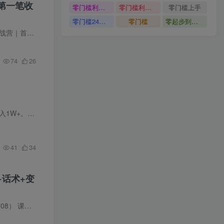
第一笔收
零门槛利用AI只需几分钟轻松做出带货短视频
零门槛利用AI
零门槛上手
零门槛24小时无人值守被动创收项目
零门槛
零起步到独立实操
营】｜趁…
74
26
红书群体付…
41
34
+话术+变
内容：一、…