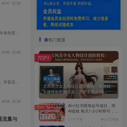
47
23
高涨，但…
热门资源
92
59
TOP1
87人已阅读
课程介绍 很多短视频创作者苦于流量低迷、涨粉缓慢、无法变现，不懂低成本精准截流打粉的核心玩法。本套流打粉手搓打法课程，覆…
古风美少女人物设计进阶教程：零基础
从建模贴图到渲染，手把手学会3D...
92
30
AI小红书商单起号项目，用
TOP2
AI提效,每天1-2小时即可，0
粉就可以做，单账号月入1-
通流量与
1个月前
64人已阅读
3W