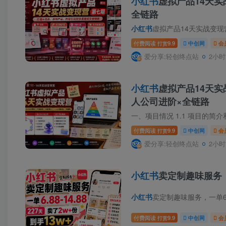
小红书
虚拟产品14天
全链路
小红书
虚拟产品14天实战变现营第
付费阅读
9.9
中创网
会
打赏
爱分享:轻创终点站
2小时
小红书
虚拟产品14天实战
人公司进阶×全链路
付费阅读
9.9
中创网
会
打赏
爱分享:轻创终点站
2小时
小红书
卖定制趣味服务，一
小红书
卖定制趣味服务，一单6.8
付费阅读
9.9
中创网
会
打赏