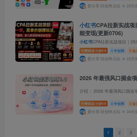
爱分享:轻创终点站
23天
小红书
CPA拉新实战
能变现(更新0706)
小红书
CPA拉新实战项目｜25米
付费阅读
9.9
中创网
会
打赏
爱分享:轻创终点站
23天
2026 年最强风口掘金项
介绍： 2026 年最强风口掘
付费阅读
9.9
中创网
会
打赏
爱分享:轻创终点站
34天
1
2
3