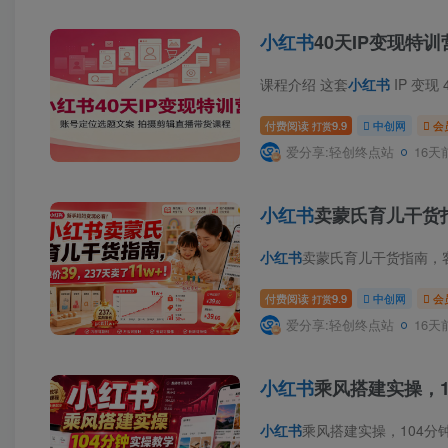
小红书
40天IP变现
课程介绍 这套
小红书
IP 变现
付费阅读
9.9
中创网
会
打赏
爱分享:轻创终点站
16天
小红书
卖蒙氏育儿干货指
小红书
卖蒙氏育儿干货指南，客单价
付费阅读
9.9
中创网
会
打赏
爱分享:轻创终点站
16天
小红书
乘风搭建实操，
小红书
乘风搭建实操，104分钟实