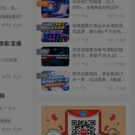
全自动广告掘金，日入
TOP3
300+。全程Ai自动化运行，
手起号陷入…
解放双手，时间自由。收益
1个月前
98人已阅读
稳定跑通流量与广告变现
稳定
84
58
短视频图文商品卡全域投流
TOP4
实战课，随心推+千川全玩
法，选品测品・素材迭代・
1个月前
58人已阅读
搜索/直播
计划调控，提升ROI爆单增
收教程
抖音违规禁言账号强制注销
TOP5
新方法，更新于26.6.23，有
课程介绍：…
需要自行测试
1个月前
41人已阅读
快手拉新项目，单价最高17
TOP6
76
23
米一单，玩法简单，0基础也
能轻松上手(更新6月25日)
34天前
78人已阅读
辑
书实战营…
变现逻辑
92
55