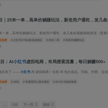
前
项目｜25米一单，高单价躺賺玩法，新老用户通吃，发几
一单，高单价躺賺玩法，新老用户通吃，发几条短视频就能变现（更新0706） 课程介
员免费
# 小红书CPA拉新实战项目
# 25米一单
# 高单价躺賺玩法
前
目：AI
小红书
虚拟电商，布局搜索流量，每日躺赚500+
金项目来了 ——
小红书
AI 虚拟电商！全程 AI 包办选品、写稿、作图、自动交
员免费
# 2026
# 年最强风口掘金项目
# AI小红书虚拟电商
前
…
123
下一页
跳转