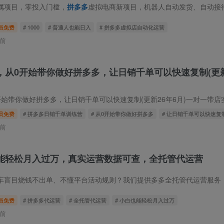
属项目，零投入门槛，
拼多多
虚拟电商新项目，机器人自动发货、自动接待回复，新手零基础也
员免费
# 1000
# 普通人也能日入
# 拼多多虚拟店自动化运营
前
，从0开始带你做好拼多多，让日销千单可以快速复制(更新
你做好拼多多，让日销千单可以快速复制(更新26年6月)一对一带店实训，快速打造日
员免费
# 拼多多日销千单训练营
# 从0开始带你做好拼多多
# 让日销千单可以快速复
前
能轻松月入过万，真实运营数据可查，全托管代运营
目烧钱不出单、不懂平台活动规则？我们提供多多全托管代运营服务，从店铺诊断、链接优化
员免费
# 拼多多代运营
# 全托管代运营
# 小白也能轻松月入过万
前