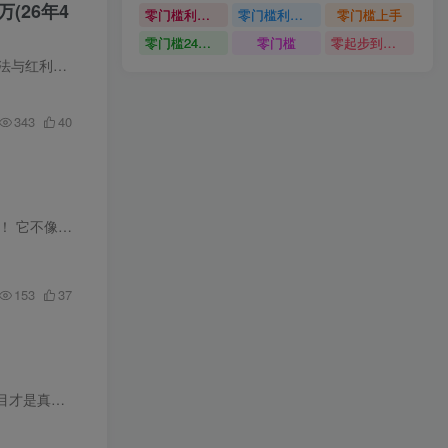
(26年4
零门槛利用AI只需几分钟轻松做出带货短视频
零门槛利用AI
零门槛上手
零门槛24小时无人值守被动创收项目
零门槛
零起步到独立实操
从年初筹备、年...
343
40
细水长流、稳稳当当。单人一天 300-1000 利润...
153
37
成本，没有...