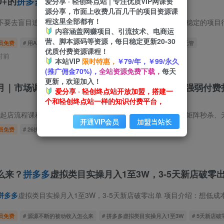
0+的
拼多多
虚拟店，机器人全自动托管
爱分享 · 轻创终点站 | 专注优质VIP网课资
源分享，市面上收费几百几千的项目资源课
程这里全部都有！
内容涵盖网赚项目、引流技术、电商运
营、脚本源码等资源，每日稳定更新20-30
员免费
# 用AI辅助开一家日入500
# 的拼多多虚拟店
# 机器人全自动托管
优质付费资源课程！
时前
本站VIP
限时特惠，
￥79/年，￥99/永久
(推广佣金70%)，
全站资源免费下载，
每天
更新，欢迎加入！
7月｜市场调研定位赛道，矩阵秒杀万人团实操，强弱付费
爱分享 · 轻创终点站开放加盟，搭建一
个和轻创终点站一样的知识付费平台，
起店流程课程更新至7月，从市场调研、赛道定位入手，拆解矩阵秒杀、无限万人团、黑标单
开通VIP会员
加盟当站长
员免费
# 26拼多多起店实战课
# 7月
# 市场调研定位赛道
么来？
拼多多
虚拟类目实操月入1至3W，3-5天新店破零
拼多多
虚拟类目实操月入1至3W，3-5天新店破零出单 项目介绍：想低成本创业的，可以看
员免费
# 源源不断的被动收入怎么来
# 拼多多虚拟类目实操月入1至3W
# 5天新店破