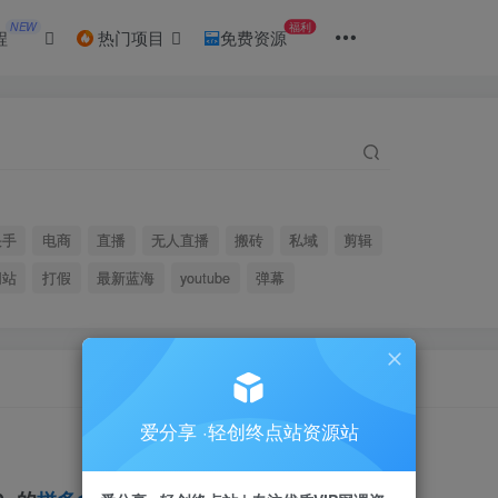
NEW
福利
程
热门项目
免费资源
快手
电商
直播
无人直播
搬砖
私域
剪辑
网站
打假
最新蓝海
youtube
弹幕
爱分享 ·轻创终点站资源站