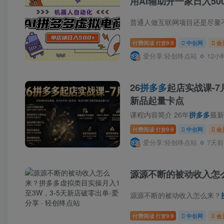
用AI辅助开一家日入50
付费阅读
9.9
中创网
会
打赏
爱分享:轻创终点站
12小
26
拼多多
起店实战课-
新品起量卡点
课程内容简介 26年
拼多多
最新
付费阅读
9.9
中创网
会
打赏
爱分享:轻创终点站
7天前
源源不断的被动收入怎
源源不断的被动收入怎么来？
付费阅读
9.9
中创网
会
打赏