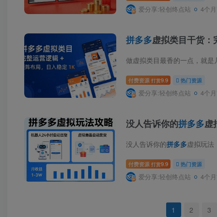
爱分享:轻创终点站
4个月
拼多多
虚拟类目干货：完
付费资源
9.9
热门资源
打赏
爱分享:轻创终点站
4个月
没人告诉你的
拼多多
虚
没人告诉你的
拼多多
虚拟玩法，机器人回
付费资源
9.9
热门资源
打赏
爱分享:轻创终点站
4个月
1
2
3