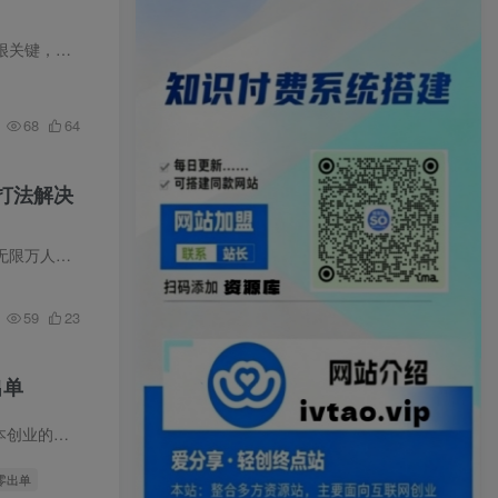
普通人做互联网项目还是尽量不要去盲目追求风口项目，经验不足很难把握住。找一个长期稳定的项目很关键，首选电商类项目。 拼多…
68
64
打法解决
品等活动…
59
23
出单
看拼多多…
零出单