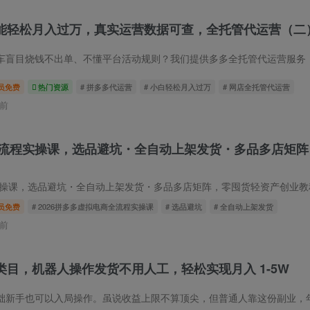
能轻松月入过万，真实运营数据可查，全托管代运营（二
目烧钱不出单、不懂平台活动规则？我们提供多多全托管代运营服务，从店铺诊断、链接优化
员免费
热门资源
# 拼多多代运营
# 小白轻松月入过万
# 网店全托管代运营
前
流程实操课，选品避坑・全自动上架发货・多品多店矩阵
课，选品避坑・全自动上架发货・多品多店矩阵，零囤货轻资产创业教程 课程介绍很多
员免费
# 2026拼多多虚拟电商全流程实操课
# 选品避坑
# 全自动上架发货
前
类目，机器人操作发货不用人工，轻松实现月入 1-5W