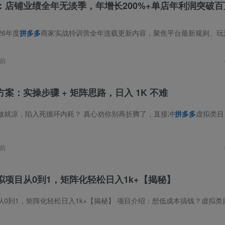
店铺业绩全年无淡季，年增长200%+单店年利润突破百万
26年度
拼多多
商家实战特训营全年连载更新内容，聚焦平台最新规则、玩法与红利窗口。课程通过全年持续的“实战特训课”与“玩法复盘”形式，系统覆盖了
前
案：实操步骤 + 矩阵思路，日入 1K 不难
做就凉，陷入死循环内耗？ 真心劝你别再折腾了，直接冲
拼多多
虚拟类目！ 它不像风口项目那样大起大落、暴利又短命，而是
前
拟项目从0到1，矩阵化轻松日入1k+【揭秘】
矩阵化轻松日入1k+【揭秘】 项目介绍：想低成本搞钱？虚拟类目才是真的香！像真题资料、PPT模板这类产品，一次上架，永久卖钱，卖多卖少都不用加