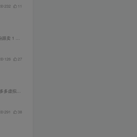
232
11
做虚拟类目最香的一点，就是几乎没有额外成本。 教程、素材、各类 PPT 模板，只要上架一次，卖 1 份跟卖 1 万份用的都是同一份资源，不用囤货、不用发货、没有物流压力，真正做到一次整理，长期...
126
27
虚拟品，不用...
291
38