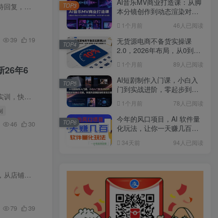
AI音乐MV商业打造课：从脚
能轻松做，…
TOP3
本分镜创作到动态渲染对口
型剪辑，AI短片创作全流程
1个月前
46人已阅读
39
19
无货源电商不备货实操课
TOP4
2.0，2026年布局，从0到1
全网最低10%费比全链路打
1个月前
89人已阅读
26年6
法【更新26年6月16日】
AI短剧制作入门课，小白入
TOP5
门到实战进阶，零起步到独
销千单店…
立实操，快速开启短剧创作
1个月前
78人已阅读
变现之路
制
今年的风口项目，AI 软件量
TOP6
46
30
化玩法，让你一天赚几百，
一台电脑就能做！
34天前
94人已阅读
、付费推…
79
39