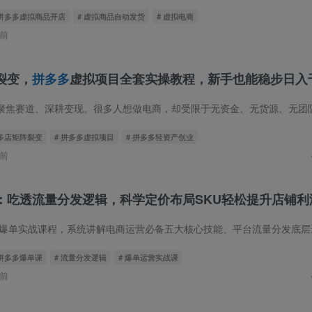
 拼多多虚拟商品开店
# 虚拟商品自动发货
# 虚拟电商
前
裂变，
拼多多
虚拟项目全套实操教程，新手也能稳步日入
 多店矩阵裂变
# 拼多多虚拟项目
# 拼多多轻资产创业
前
：吃透流量分发逻辑，科学定价布局SKU轻松提升店铺利
爆单实战课程，系统讲解电商运营必备五大核心技能、平台流量分发底层逻辑。详解付费推广避坑技巧与常见问题解决方案，教授万能定价公式、高权重链接搭建、
 拼多多爆单课
# 流量分发逻辑
# 爆单运营实战课
前