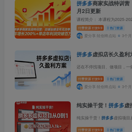
拼多多
商家实战特训营：
月2日更新
课程简介： 本课程为2025-20
付费资源
9.9
热门资源
打赏
爱分享:轻创终点站
3个月
拼多多
虚拟店长久盈利方
还在不停找项目、做项目，一
付费资源
9.9
热门资源
打赏
爱分享:轻创终点站
3个月
纯实操干货！
拼多多
虚
纯实操干货！
拼多多
虚拟项目从0到1，
付费资源
9.9
热门资源
打赏