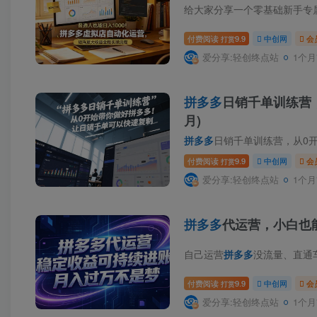
给大家分享一个零基础新手专
付费阅读
9.9
中创网
会
打赏
爱分享:轻创终点站
1个月
拼多多
日销千单训练营
月)
拼多多
日销千单训练营，从0开始带
付费阅读
9.9
中创网
会
打赏
爱分享:轻创终点站
1个月
拼多多
代运营，小白也
自己运营
拼多多
没流量、直通车盲
付费阅读
9.9
中创网
会
打赏
爱分享:轻创终点站
1个月