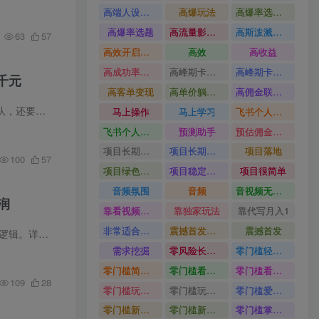
高端人设搭建积累客户信任
高爆玩法
高爆率选题方法
高爆率选题
高流量影视片
高斯泼溅与游戏化交互课程
63
57
高效开启跨境賺钱新通道
高效
高收益
高成功率爆款全流程打法
高峰期卡顿利润被抽干私域直播核心痛点解析
高峰期卡顿利润被抽干
千元
高客单变现
高单价躺賺玩法
高佣金联盟课
普通人做网络创业，核心在于聚焦赛道、深耕变现。很多人想做电商，却受限于无资金、无货源、无团队，还要兼顾本职工作，时间零散，单人无从起步。 给大家分享2026
拼
马上操作
马上学习
飞书个人版100G注册教程无需额外扩容
飞书个人版100G注册教程
预测助手
预估佣金有2200
项目长期稳定宝妈上班族既能兼职增收
项目长期稳定
项目落地
100
57
项目绿色长久
项目稳定落地两年以上
项目很简单
音频氛围
音频
音视频无损切割剪辑神器
润
靠看视频就能在YouTube上賺到钱
靠独家玩法
靠代写月入1
非常适合小白快速上手
震撼首发小白利用电脑做游戏搬砖
震撼首发
精细化SKU...
需求挖掘
零风险长期做
零门槛轻资产创业
零门槛简单易上手
零门槛看完就能上手只需一部手机轻松日收30
零门槛看完就能上手
109
28
零门槛玩转伙伴计划与精选独家单日稳定收益1k
零门槛玩转伙伴计划与精选独家
零门槛爱奇艺变现冷门赛道
零门槛新手快速入门闲鱼电商日赚百元新手必看教程
零门槛新手快速入门闲鱼电商日赚百元
零门槛掌握汽车赛道变现玩法