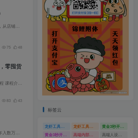
）
、付费推…
75
48
，零囤货
人想做电商…
83
43
标签云
龙虾工具完整部署教学图文视频理财多赛道AI变现
龙虾工具完整部署教学
黄金3秒开头与标题海报玩法六大运营硬核技能高效变现
虚拟类目副业优势十足，零基础新手也可以入局操作。虽说收益上限不算顶尖，但普通人靠这份副业，年入数万乃至数十万，实际收益已经十分可观。 这类项目基本零投入，利润率普遍超八成，盈利空间...
黄金3秒开头与标题海报玩法
高端内部魔灵召唤挂G打金
高端人设搭建积累客户信任图文剪辑谈单转化实操教学