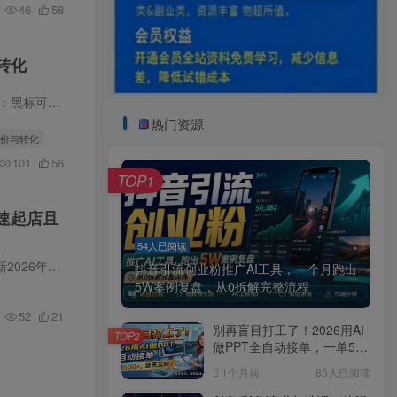
46
58
转化
与信任度…
热门资源
溢价与转化
101
56
TOP1
速起店且
54人已阅读
程介绍：…
抖音引流创业粉推广AI工具，一个月跑出
5W案例复盘，从0拆解完整流程
52
21
别再盲目打工了！2026用AI
TOP2
做PPT全自动接单，一单5张
+，当天见效！
1个月前
85人已阅读