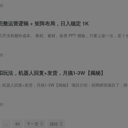
前
整运营逻辑 + 矩阵布局，日入稳定 1K
前
拟玩法，机器人回复+发货，月搞1-3W【揭秘】
复+发货，月搞1-3W【揭秘】 项目介绍：别再瞎找项目了，拼多多虚拟类目才是真正的轻资产风口！教程、素材、资料、卡密、实用软件，全是高需求
前
…
40
下一页
跳转