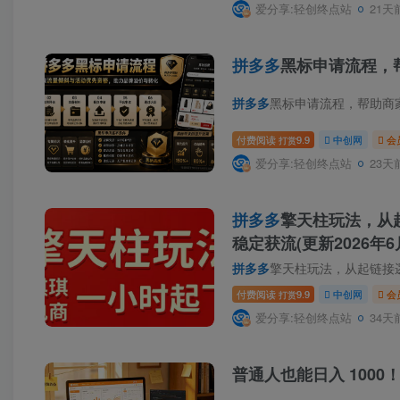
爱分享:轻创终点站
21天
拼多多
黑标申请流程，
拼多多
黑标申请流程，帮助商家获取
付费阅读
9.9
中创网
会
打赏
爱分享:轻创终点站
23天
拼多多
擎天柱玩法，从
稳定获流(更新2026年6
拼多多
擎天柱玩法，从起链接逻辑、
付费阅读
9.9
中创网
会
打赏
爱分享:轻创终点站
34天
普通人也能日入 1000