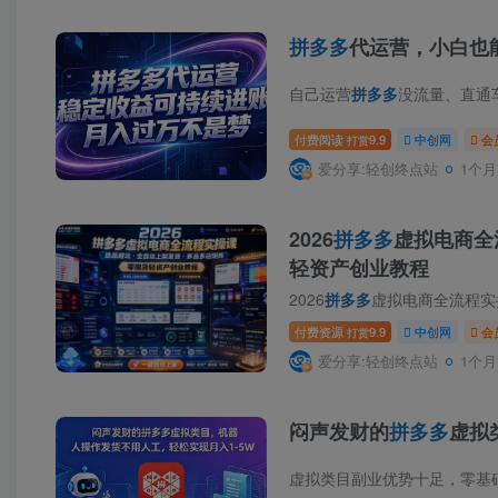
拼多多
代运营，小白也
自己运营
拼多多
没流量、直通车盲
付费阅读
9.9
中创网
会
打赏
爱分享:轻创终点站
1个月
2026
拼多多
虚拟电商全
轻资产创业教程
2026
拼多多
虚拟电商全流程实操
付费资源
9.9
中创网
会
打赏
爱分享:轻创终点站
1个月
闷声发财的
拼多多
虚拟