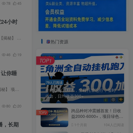
78
45
24小时
再去卷转播…
热门资源
46
19
TOP1
，让你睡
79人已阅读
了！那些平...
全自动跑刀脚本，全程托管运行，省时
省力，日均收益300+
80
20
跨品种对冲震撼首发！日收
TOP2
益2000-6000+，项目绿色长
久，安全稳健，合规靠谱，
播，长期
1个月前
104人已阅读
可批量放大