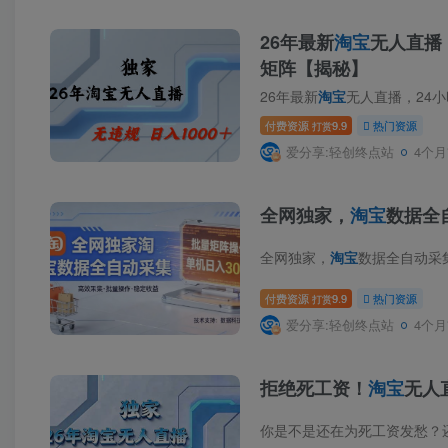
26年最新
淘宝
无人直播
矩阵【揭秘】
26年最新
淘宝
无人直播，24小时自动直播，不
付费资源
9.9
热门资源
打赏
爱分享:轻创终点站
4个月
全网独家，
淘宝
数据全
全网独家，
淘宝
数据全自动采集项目，批量可
付费资源
9.9
热门资源
打赏
爱分享:轻创终点站
4个月
拒绝死工资！
淘宝
无人
你是不是还在为死工资发愁？