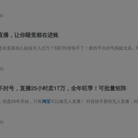
前
直播，让你睡觉都在进账
还在羡慕别人副业月入过万？别盯抖音快手了！那些平台封号风险太高，
前
不封号，直播25小时卖17万，全年旺季！可批量矩阵
，但是25年开始，只有
淘宝
可以做无人直播！ 抖音快手那些无人直播，封号封到你怀疑人生，可淘宝不一样——人家是官方默许的，睁一只眼闭一只眼让你
前