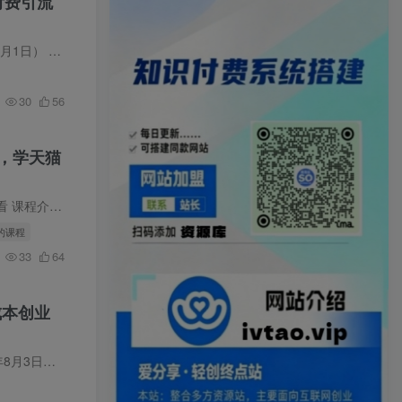
付费引流
绍：6月…
30
56
，学天猫
绍：AI落…
的课程
33
64
成本创业
3日） …