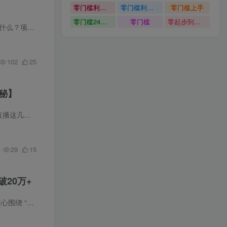
零门槛利用AI只需几分钟轻松做出带货短视频
零门槛利用AI
零门槛上手
零门槛24小时无人值守被动创收项目
零门槛
零起步到独立实操
、浏览行为，...
102
25
秘】
，封号封...
29
15
20万+
款、裂变爆款...