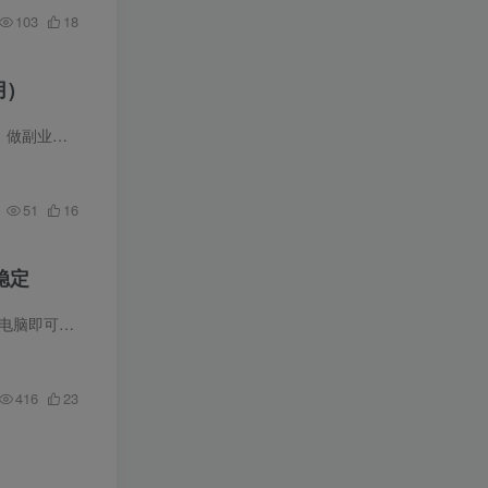
103
18
)
常年无人问...
51
16
稳定
以对直播的人...
416
23