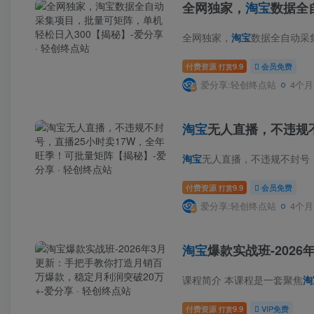
全网独家，
淘宝
数据全
全网独家，
淘宝
数据全自动采集项目，批量可
付费资源
9.9
会员免费
打赏
爱分享:轻创终点站
4个月
淘宝
无人直播，不违规
淘宝
无人直播，不违规不封号，直播25小时卖17W，
付费资源
9.9
会员免费
打赏
爱分享:轻创终点站
4个月
淘宝
爆款实战班-202
课程简介 本课程是一套聚焦
淘
付费资源
9.9
VIP免费
打赏