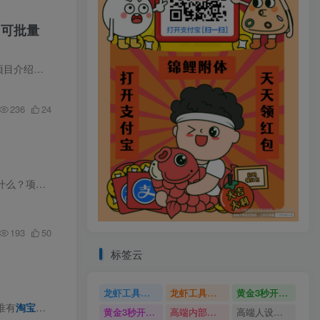
，可批量
手那些无人...
236
24
览行为，脚...
193
50
标签云
龙虾工具完整部署教学图文视频理财多赛道AI变现
龙虾工具完整部署教学
黄金3秒开头与标题海报玩法六大运营硬核技能高效变现
唯有
淘宝
官方合规无人直播，才是普通人的变现蓝海！ 平台优势：纯电商赛
黄金3秒开头与标题海报玩法
高端内部魔灵召唤挂G打金
高端人设搭建积累客户信任图文剪辑谈单转化实操教学