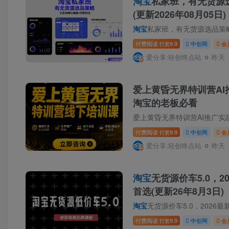
淘宝
私家班，有无货源
(更新2026年08月05日)
淘宝
私家班，有无货源选品策略，高
付费阅读
9.9
中创网
会
打赏
爱分享:轻创终点站
昨天
爱上黄昏无界特训营AI推
淘宝的老板必看
爱上黄昏无界特训营AI推广实战
付费阅读
9.9
中创网
会
打赏
爱分享:轻创终点站
昨天
淘宝
无货源价车5.0，​
首选(更新26年8月3日)
淘宝
无货源价车5.0，​2026
付费阅读
9.9
中创网
会
打赏