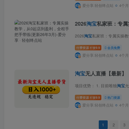
爱分享:轻创终点站
4个月
2026
淘宝
私家班：专属
2026
淘宝
私家班：专属实操教学，从0起店到盈利，
付费资源
9.9
会员免费
打赏
爱分享:轻创终点站
4个月
淘宝
无人直播【最新】
项目优势： 1. 目前唯独
淘宝
允许
付费资源
9.9
热门资源
打赏
爱分享:轻创终点站
4个月
1
2
3