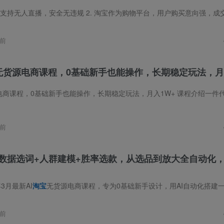
无人直播，安全无违规 2. 淘宝作为购物平台，用户购买意向强，成交率高 3. 只需一台电脑，24小时全天直播，无需露脸与讲解 4. 平台用户购物目的明
前
无货源电商课程，0基础新手也能操作，长期稳定玩法，月
0基础新手也能操作，长期稳定玩法，月入1W+ 课程介绍一件代发全流程，不囤货不压资金新手也能上手别再靠感觉做无货源了如果你做过无货源，却发现
前
数据选词+人群建模+胜率选款，从选品到放大全自动化
3月最新AI
淘宝
无货源电商课程，专为0基础新手设计，用AI自动化搭建一套可复制的闭环系统。课程系统讲解**AI驱动下的2026无货源新生态与盈利底层逻辑*
前