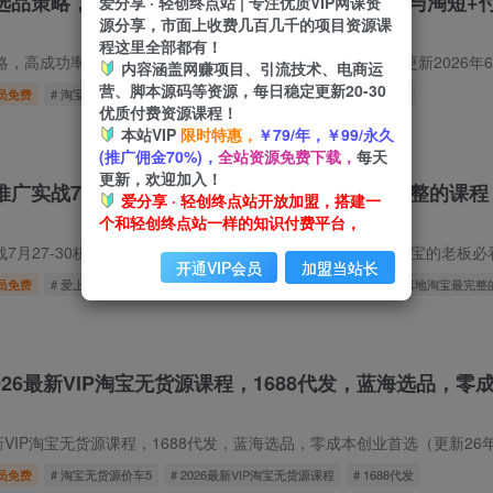
选品策略，高成功率爆款全流程打法，全店动销与淘短+
爱分享 · 轻创终点站 | 专注优质VIP网课资
源分享，市面上收费几百几千的项目资源课
程这里全部都有！
成功率爆款全流程打法，全店动销与淘短+付费引流（更新2026年6月1日） 课程介
内容涵盖网赚项目、引流技术、电商运
营、脚本源码等资源，每日稳定更新20-30
员免费
# 淘宝私家班
# 有无货源选品策略
# 高成功率爆款全流程打法
优质付费资源课程！
本站VIP
限时特惠，
￥79/年，￥99/永久
(推广佣金70%)，
全站资源免费下载，
每天
更新，欢迎加入！
广实战7月27-30杭州线下课，AI落地
淘宝
最完整的课程
爱分享 · 轻创终点站开放加盟，搭建一
个和轻创终点站一样的知识付费平台，
7月27-30杭州线下课，AI落地
淘宝
最完整的课程，学天猫淘宝的老板必看 课程介
开通VIP会员
加盟当站长
员免费
# 爱上黄昏无界特训营AI推广实战7月27
# 30杭州线下课
# AI落地淘宝最完整
2026最新VIP淘宝无货源课程，1688代发，蓝海选品，零
最新VIP淘宝无货源课程，1688代发，蓝海选品，零成本创业首选（更新26年8月
员免费
# 淘宝无货源价车5
# 2026最新VIP淘宝无货源课程
# 1688代发