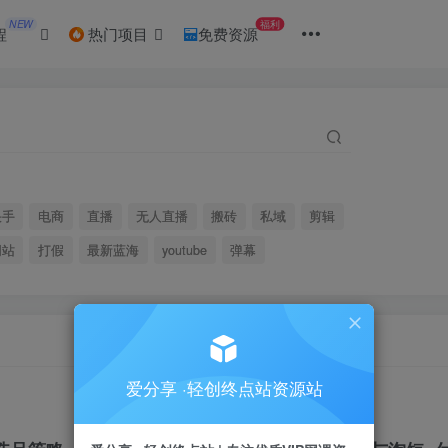
NEW
福利
程
热门项目
免费资源
快手
电商
直播
无人直播
搬砖
私域
剪辑
网站
打假
最新蓝海
youtube
弹幕
爱分享 ·轻创终点站资源站