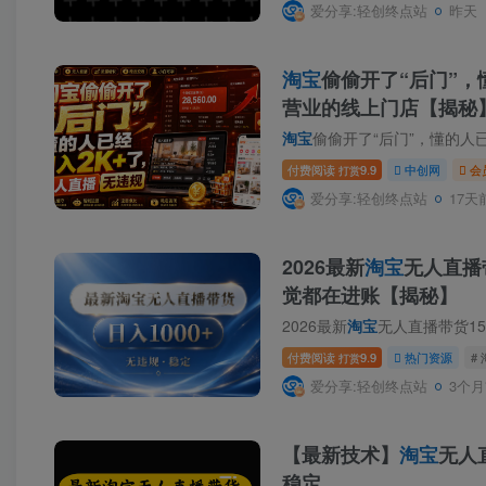
爱分享:轻创终点站
昨天
淘宝
偷偷开了“后门”，
营业的线上门店【揭秘
淘宝
偷偷开了“后门”，懂的人已经
付费阅读
9.9
中创网
会
打赏
爱分享:轻创终点站
17天
2026最新
淘宝
无人直播
觉都在进账【揭秘】
2026最新
淘宝
无人直播带货15.0，24小时
付费阅读
9.9
热门资源
#
打赏
爱分享:轻创终点站
3个月
【最新技术】
淘宝
无人
稳定