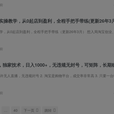
前
实操教学，从0起店到盈利，全程手把手带练(更新26年3月
全程手把手带练（更新26年3月） 想入局淘宝创业、做副业增收，却被0基础拦住去路？不懂2026淘宝最新规则、不会选品、没流量，上架商品
前
，独家技术，日入1000+，无违规无封号，可矩阵，长期
无人直播，无违规封号 2. 淘宝是购物平台，成交率非常高 3. 只要一台电脑即可全天开播，无需露脸 无需说话 4. 打开淘宝的客户都是想购物的客户，所
前
…
40
下一页
跳转