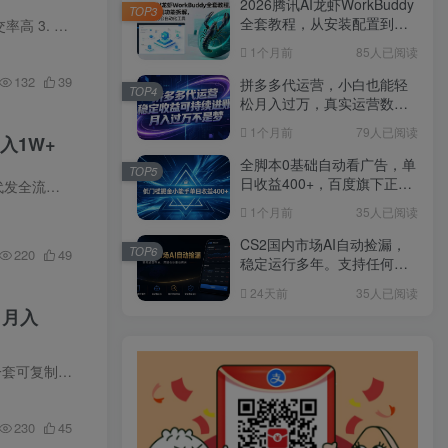
2026腾讯AI龙虾WorkBuddy
TOP3
全套教程，从安装配置到功
确，对直播形...
能拆解，零基础学懂AI办公
1个月前
85人已阅读
自动化工具
132
39
拼多多代运营，小白也能轻
TOP4
松月入过万，真实运营数据
可查，全托管代运营
1个月前
79人已阅读
入1W+
全脚本0基础自动看广告，单
TOP5
日收益400+，百度旗下正规
流量不稳定...
变现平台，零技术轻松做，
1个月前
35人已阅读
专属定制广告APP，在家轻
量增收【揭秘】
CS2国内市场AI自动捡漏，
TOP6
220
49
稳定运行多年。支持任何形
式数据验证，日入300+
24天前
35人已阅读
，月入
*、**AI大数据...
230
45