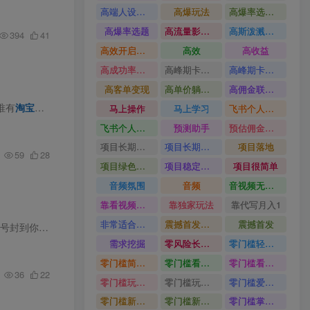
高端人设搭建积累客户信任
高爆玩法
高爆率选题方法
高爆率选题
高流量影视片
高斯泼溅与游戏化交互课程
394
41
高效开启跨境賺钱新通道
高效
高收益
高成功率爆款全流程打法
高峰期卡顿利润被抽干私域直播核心痛点解析
高峰期卡顿利润被抽干
高客单变现
高单价躺賺玩法
高佣金联盟课
唯有
淘宝
官方合规无人直播，才是普通人的变现蓝海！ 平台优势：纯电商赛
马上操作
马上学习
飞书个人版100G注册教程无需额外扩容
飞书个人版100G注册教程
预测助手
预估佣金有2200
项目长期稳定宝妈上班族既能兼职增收
项目长期稳定
项目落地
59
28
项目绿色长久
项目稳定落地两年以上
项目很简单
音频氛围
音频
音视频无损切割剪辑神器
靠看视频就能在YouTube上賺到钱
靠独家玩法
靠代写月入1
非常适合小白快速上手
震撼首发小白利用电脑做游戏搬砖
震撼首发
赚！ 更关键的是，...
需求挖掘
零风险长期做
零门槛轻资产创业
零门槛简单易上手
零门槛看完就能上手只需一部手机轻松日收30
零门槛看完就能上手
36
22
零门槛玩转伙伴计划与精选独家单日稳定收益1k
零门槛玩转伙伴计划与精选独家
零门槛爱奇艺变现冷门赛道
零门槛新手快速入门闲鱼电商日赚百元新手必看教程
零门槛新手快速入门闲鱼电商日赚百元
零门槛掌握汽车赛道变现玩法