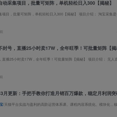
自动采集项目，批量可矩阵，单机轻松日入300【揭秘】
矩阵，单机轻松日入300【揭秘】 项目介绍： 淘宝采集是什么？项目本质是“平台数据优化服务”商家为提升商品曝光量，需模拟真实用户点击
前
不封号，直播25小时卖17W，全年旺季！可批量矩阵【揭
全年旺季！可批量矩阵【揭秘】 项目介绍： 无人直播这几年火得一塌糊涂，但是25年开始，只有淘宝可以做无人直播！ 抖音快手那些无人直播
前
6年3月更新：手把手教你打造月销百万爆款，稳定月利润突破
宝
/天猫平台实战与盈利的高阶运营体系课。课程内容系统化、模块化，核心围绕 “爆款打造” 与 “全店动销” 两大增长引擎展开。爆款系列深度拆解搜索爆