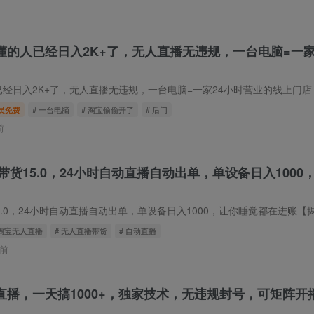
懂的人已经日入2K+了，无人直播无违规，一台电脑=一家
】
日入2K+了，无人直播无违规，一台电脑=一家24小时营业的线上门店【揭秘】 别
员免费
# 一台电脑
# 淘宝偷偷开了
# 后门
前
带货15.0，24小时自动直播自动出单，单设备日入1000
自动直播自动出单，单设备日入1000，让你睡觉都在进账【揭秘】 项目介绍： 你是不是还在为死工资发愁？还在羡慕别人副业月入过万？别盯抖音快手
 淘宝无人直播
# 无人直播带货
# 自动直播
前
直播，一天搞1000+，独家技术，无违规封号，可矩阵开