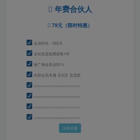
年费合伙人
79元（限时特惠）
会员时长：365天
全站资源免费获取1年
推广佣金高达50％
内部会员专属【QQ】交流群
=====================
=====================
=====================
=====================
立即开通