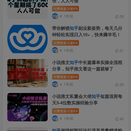
张，人人可做
付费资源
9.9
打赏
1年前
35
带你解锁
知乎
副业新姿势，每天几分
钟轻松实现日入10+，快来薅羊毛！
付费资源
9.9
打赏
1年前
21
小说推文
知乎
中长篇爆单实操全流程
分享，知乎推文看这一篇就够了
付费资源
9.9
打赏
1年前
20
小说推文私董会大佬
知乎
短篇混剪每
天3-4位数实操经验分享
付费资源
9.9
打赏
1年前
42
知乎
超级矩阵玩法引流高质量精准粉