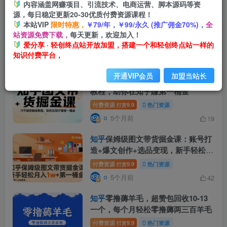
内容涵盖网赚项目、引流技术、电商运营、脚本源码等资
源，每日稳定更新20-30优质付费资源课程！
知乎
图文带货掘金：热榜流量+选品
本站VIP
限时特惠，
￥79/年，￥99/永久 (推广佣金70%)，
全
技巧+商业合作全攻略
站资源免费下载，
每天更新，欢迎加入！
爱分享 · 轻创终点站开放加盟，搭建一个和轻创终点站一样的
付费资源
9.9
热门资源
打赏
知识付费平台，
4个月前
9
开通VIP会员
加盟当站长
知乎
图文带货掘金课，11节课保姆级
教程，助你在知乎賺第一桶金
付费资源
9.9
热门资源
打赏
5个月前
19
知乎
保姆级图文带货掘金课：账号打
造+爆文创作+选品变现，新手轻松月
入1w+第一桶金
付费资源
9.9
热门资源
打赏
5个月前
42
知乎
零撸薅羊毛，超赞包回收10-13
一个，每个月轻松零撸薅两三百羊毛
付费资源
9.9
热门资源
打赏