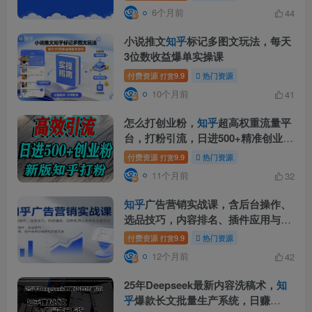
6个月前
44
小说推文
知乎
标记多图文玩法，每天
3位数收益爆单实操课
付费资源
9.9
热门资源
打赏
10个月前
41
怎么打创业粉，
知乎
超高权重流量平
台，打粉引流，日进500+精准创业粉
不是问题
付费资源
9.9
热门资源
打赏
11个月前
32
知乎
广告营销实战课，含后台操作、
选品技巧，内容排名、插件应用与高
转化文案写法
付费资源
9.9
热门资源
打赏
12个月前
42
25年Deepseek最新内容洗稿术，
知
乎
爆款长文批量生产系统，日赚