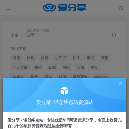
输入关键词搜索
文章
热门搜索
引流
挂机
抖音
小红书
快手
电商
直播
无人直播
搬砖
私域
剪辑
蓝海
美女
自媒体
带货
网站
打假
最新蓝海
youtube
弹幕
爱分享 ·轻创终点站资源站
文章
用户
爱分享 · 轻创终点站 | 专注优质VIP网课资源分享，市面上收费几
百几千的项目资源课程这里全部都有！
搜索[
知乎
]，共找到
192
个文章