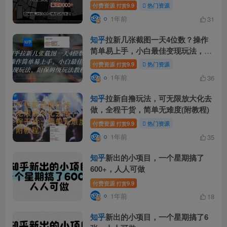
3000+，…
付费资源
9.9
热门资源
打赏
1年前
31
知乎
拉新几张截图一天4位数？操作
简单易上手，小白最佳变现玩法，附
保姆级玩法教程
付费资源
9.9
热门资源
打赏
1年前
36
知乎
拉新自撸玩法，可无限放大化去
做，全程干货，简单无难度(附教程)
付费资源
9.9
热门资源
打赏
1年前
35
知乎
新出的小项目，一个星期搞了
600+，人人可做
付费资源
9.9
打赏
1年前
18
知乎
新出的小项目，一个星期搞了6