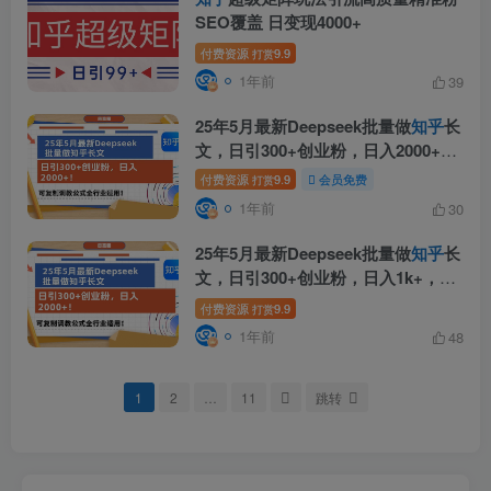
SEO覆盖 日变现4000+
付费资源
9.9
打赏
1年前
39
25年5月最新Deepseek批量做
知乎
长
文，日引300+创业粉，日入2000+！
可复…
付费资源
9.9
会员免费
打赏
1年前
30
25年5月最新Deepseek批量做
知乎
长
文，日引300+创业粉，日入1k+，可
复制调教公式全行业适用
付费资源
9.9
打赏
1年前
48
1
2
…
11
跳转