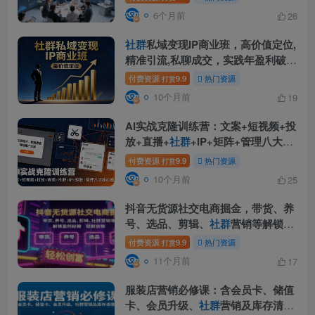
6个月前
26
社群
私域变现IP商业班，高价值定位,
精准引流,私聊成交，实践年盈利破百
万
付费资源
9.9
热门资源
打赏
10个月前
19
AI实战克隆训练营：文案+短视频+投
放+直播+
社群
+IP+矩阵+管理八大核
心模块
付费资源
9.9
热门资源
打赏
10个月前
25
抖音无货源社交电商掘金，带货、养
号、选品、剪辑、
社群
营销等解锁盈
利秘籍轻松创富
付费资源
9.9
热门资源
打赏
11个月前
17
服装店营销必修课：含会员卡、储值
卡、会员升级、
社群
营销及库存清理