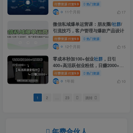
等
付费资源
9.9
热门资源
打赏
11个月前
17
微信私域爆单运营课：朋友圈/
社群
/
引流技巧，客户管理与爆款产品设计
付费资源
9.9
热门资源
打赏
12个月前
15
零成本秒加100+创业
社群
，日引
400+高活跃创业粉丝，日赚2000+，
附赠社…
付费资源
9.9
热门资源
打赏
1年前
10
1
2
…
23
跳转
年费合伙人