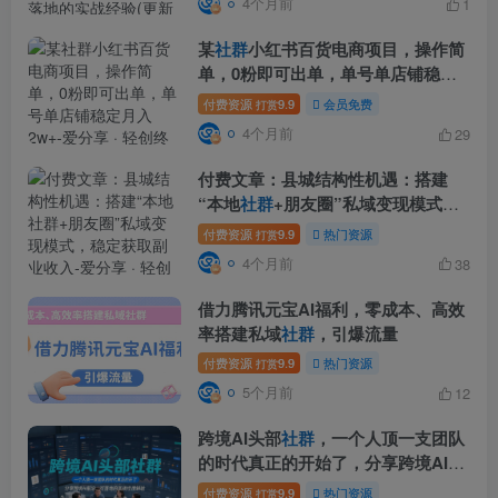
4个月前
1
某
社群
小红书百货电商项目，操作简
单，0粉即可出单，单号单店铺稳定
月入2w+
付费资源
9.9
会员免费
打赏
4个月前
29
付费文章：县城结构性机遇：搭建
“本地
社群
+朋友圈”私域变现模式，
稳定获取副业收入
付费资源
9.9
热门资源
打赏
4个月前
38
借力腾讯元宝AI福利，零成本、高效
率搭建私域
社群
，引爆流量
付费资源
9.9
热门资源
打赏
5个月前
12
跨境AI头部
社群
，一个人顶一支团队
的时代真正的开始了，分享跨境AI前
沿，可落地的实战经验
付费资源
9.9
热门资源
打赏