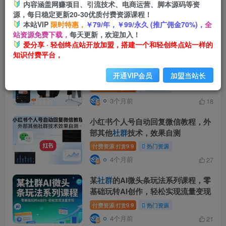
深耕三年的单身
社群
玩法，单人日入
内容涵盖网赚项目、引流技术、电商运营、脚本源码等资
源，每日稳定更新20-30优质付费资源课程！
1000+，小白可直接照搬！【揭秘】
本站VIP
限时特惠，
￥79/年，￥99/永久 (推广佣金70%)，
全
付费阅读
9.9
中创网
会员免费
# 揭秘
打赏
站资源免费下载，
每天更新，欢迎加入！
16小时前
58
爱分享 · 轻创终点站开放加盟，搭建一个和轻创终点站一样的
知识付费平台，
抖音AI服装带货教学，某
社群
3月最
新课程，当下最火玩法，从0到1带你
开通VIP会员
加盟当站长
落地变现
付费资源
9.9
热门资源
打赏
3个月前
18
小红书个人号自动回复微信教程，外
部其他
社群
技术，效果自测
付费资源
9.9
热门资源
打赏
4个月前
27
某
社群
的AI微头条玩法系列课程，零
基础玩转AI创作，轻松实现流量变现
付费资源
9.9
热门资源
打赏
4个月前
21