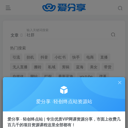
输入关键词搜索
文章
热门搜索
引流
挂机
抖音
小红书
快手
电商
直播
无人直播
搬砖
私域
剪辑
蓝海
美女
带货
自媒体
网站
打假
最新蓝海
youtube
弹幕
爱分享 ·轻创终点站资源站
文章
用户
搜索[
社群
]，共找到
411
个文章
爱分享 · 轻创终点站 | 专注优质VIP网课资源分享，市面上收费几
百几千的项目资源课程这里全部都有！