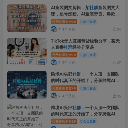
AI童装图文剪辑，某
社群
童装图文大
课，起号涨粉、AI童装带货、爆款选
品，无需出镜和拍摄
付费资源
9.9
热门资源
打赏
4个月前
24
TikTok无人直播带货经验分享，某无
人直播
社群
经验分享课
付费资源
9.9
热门资源
打赏
4个月前
47
跨境AI头部
社群
，一个人顶一支团队
的时代真正的开始了，分享跨境AI前
沿，可落地的实战经验(更新3月)
付费资源
9.9
热门资源
打赏
4个月前
35
跨境AI头部
社群
，一个人顶一支团队
的时代真正的开始了，分享跨境AI前
沿，可落地的实战经验(更新3月)
付费资源
9.9
会员免费
打赏