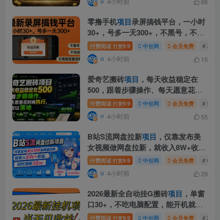
4小时前
66
零撸手机
项目
录屏搞钱平台，一小时
30+，号多一天300+，不黑号，不风
控，无需提现直接到账【揭秘】
付费阅读
9.9
中创网
会员免费
# 不风
打赏
4小时前
15
爱奇艺搬砖
项目
，每天收益稳定在
500，跟着步骤操作、每天愿意花时
间执行，就可以落地
付费阅读
9.9
中创网
会员免费
# 爱
打赏
4小时前
55
B站S流网盘拉新
项目
，仅靠发布美
女视频做网盘拉新，就收入8W+收
益，同时涨粉38w
付费阅读
9.9
中创网
会员免费
# 收益
打赏
4小时前
29
2026最新全自动挂G搬砖
项目
，单窗
口30+，不吃电脑配置，能开机就能
干，可长期做【揭秘】
付费阅读
9.9
中创网
会员免费
# 20
打赏