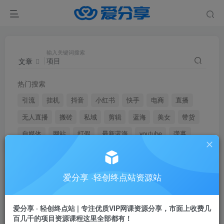
输入关键词搜索
文章
热门搜索
引流
挂机
抖音
小红书
快手
电商
直播
无人直播
搬砖
私域
剪辑
蓝海
美女
带货
自媒体
网站
打假
最新蓝海
youtube
弹幕
爱分享 ·轻创终点站资源站
文章
用户
搜索[
项目
]，共找到
10122
个文章
爱分享 · 轻创终点站 | 专注优质VIP网课资源分享，市面上收费几
百几千的项目资源课程这里全部都有！