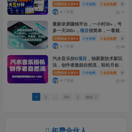
【揭秘】
付费阅读
9.9
中创网
会员免费
# 头
打赏
7天前
11
最新录屏賺钱平台，一小时30+，号
多一天300+，
项目
很简单，一看就
会，无需提现直接到账【揭秘】
付费阅读
9.9
中创网
会员免费
# 一小
打赏
7天前
28
汽水音乐挂G
项目
，独家新技术新玩
法，创作者激励自然流，轻松月创
6k-1W【揭秘】
付费阅读
9.9
中创网
会员免费
# 1W
打赏
7天前
53
1
2
…
563
跳转
年费合伙人