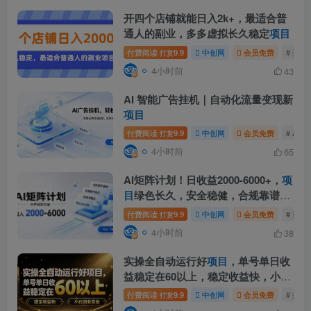
开四个店铺就能日入2k+，最适合普
通人的副业，多多虚拟长久稳定
项目
付费阅读
9.9
中创网
会员免费
# 开
打赏
4小时前
43
AI 智能广告挂机｜自动化流量变现新
项目
付费阅读
9.9
中创网
会员免费
# AI
打赏
4小时前
65
AI矩阵计划！日收益2000-6000+，
项
目
绿色长久，安全稳健，合规靠谱，
可批量放大。
付费阅读
9.9
中创网
会员免费
# 日收
打赏
4小时前
38
实操全自动运行好
项目
，单号单日收
益稳定在60以上，稳定收益快，小白
副业首选【揭秘】
付费阅读
9.9
中创网
会员免费
# 揭秘
打赏