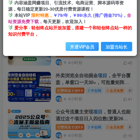
零撸搬砖掘金
项目
，玩法稳定普通人
内容涵盖网赚项目、引流技术、电商运营、脚本源码等资
源，每日稳定更新20-30优质付费资源课程！
可落地的长期副业，月收益轻松
本站VIP
限时特惠，
￥79/年，￥99/永久 (推广佣金70%)，
全
10000+
付费阅读
9.9
中创网
会员免费
# 零
打赏
站资源免费下载，
每天更新，欢迎加入！
4小时前
43
爱分享 · 轻创终点站开放加盟，搭建一个和轻创终点站一样的
知识付费平台，
全自动运行賺钱
项目
，无需手动操
作，稳定运行长期可做，新手副业首
开通VIP会员
加盟当站长
选【揭秘】
付费阅读
9.9
中创网
会员免费
# 揭秘
打赏
4小时前
45
外卖浏览全自动掘金
项目
，全平台覆
盖，单窗口一天30+，可批量矩阵
做，轻松日入500+【揭秘】
付费阅读
9.9
中创网
会员免费
# 轻松
打赏
4小时前
41
公众号流量主变现
项目
，普通人也能
通过这个项目日入四位数(更新26年8
月)
付费阅读
9.9
中创网
会员免费
# 公
打赏
4小时前
15