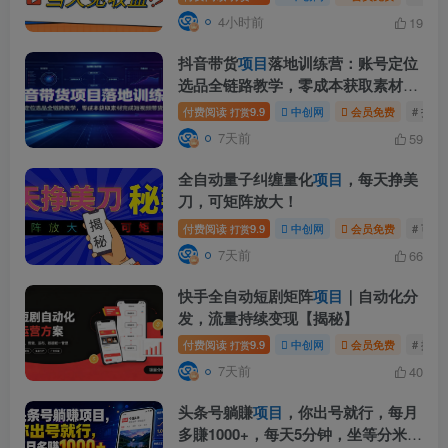
4小时前
19
抖音带货
项目
落地训练营：账号定位
选品全链路教学，零成本获取素材完
成短视频带货起号
付费阅读
9.9
中创网
会员免费
# 抖
打赏
7天前
59
全自动量子纠缠量化
项目
，每天挣美
刀，可矩阵放大！
付费阅读
9.9
中创网
会员免费
# 可
打赏
7天前
66
快手全自动短剧矩阵
项目
｜自动化分
发，流量持续变现【揭秘】
付费阅读
9.9
中创网
会员免费
# 揭秘
打赏
7天前
40
头条号躺賺
项目
，你出号就行，每月
多賺1000+，每天5分钟，坐等分米