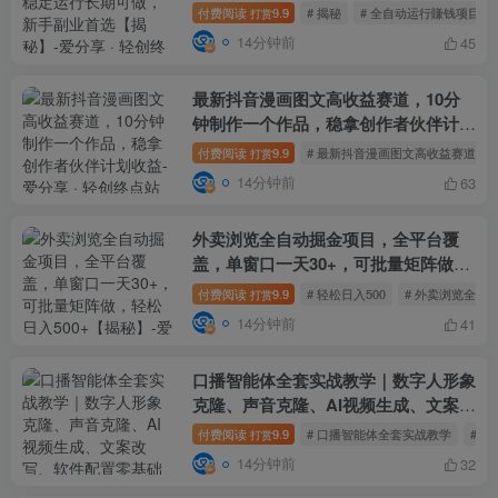
秘】
付费阅读
9.9
# 揭秘
# 全自动运行賺钱项目
打赏
14分钟前
45
最新抖音漫画图文高收益赛道，10分
钟制作一个作品，稳拿创作者伙伴计划
收益
付费阅读
9.9
# 最新抖音漫画图文高收益赛道
打赏
14分钟前
63
外卖浏览全自动掘金项目，全平台覆
盖，单窗口一天30+，可批量矩阵做，
轻松日入500+【揭秘】
付费阅读
9.9
# 轻松日入500
# 外卖浏览全自
打赏
14分钟前
41
口播智能体全套实战教学｜数字人形象
克隆、声音克隆、AI视频生成、文案改
写、软件配置零基础落地课
付费阅读
9.9
# 口播智能体全套实战教学
# 
打赏
14分钟前
32