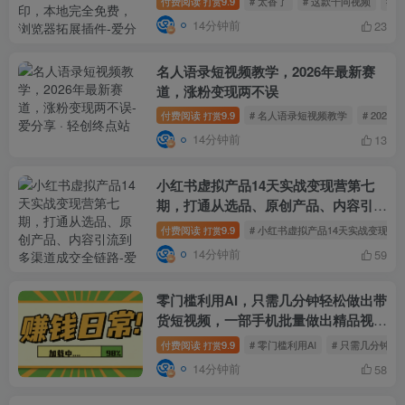
付费阅读
9.9
# 太香了
# 这款千问视频
# 
打赏
14分钟前
23
名人语录短视频教学，2026年最新赛
道，涨粉变现两不误
付费阅读
9.9
# 名人语录短视频教学
# 202
打赏
14分钟前
13
小红书虚拟产品14天实战变现营第七
期，打通从选品、原创产品、内容引流
到多渠道成交全链路
付费阅读
9.9
# 小红书虚拟产品14天实战变现营
打赏
14分钟前
59
零门槛利用AI，只需几分钟轻松做出带
货短视频，一部手机批量做出精品视
频，月入万元
付费阅读
9.9
# 零门槛利用AI
# 只需几分钟
打赏
14分钟前
58