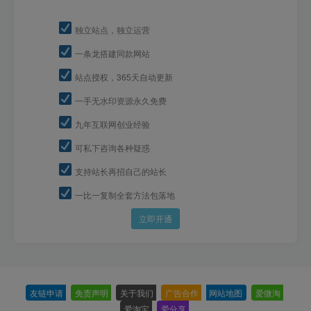
独立站点，独立运营
一条龙搭建同款网站
站点授权，365天自动更新
一手无水印资源永久免费
九年互联网创业经验
可私下咨询各种疑惑
支持站长再招自己的站长
一比一复制全套方法包落地
立即开通
友链申请
-
免责声明
-
关于我们
-
广告合作
-
网站地图
-
爱微淘
-
爱淘宝
-
爱分享
-