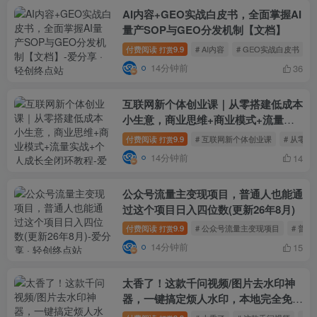
AI内容+GEO实战白皮书，全面掌握AI
量产SOP与GEO分发机制【文档】
付费阅读
9.9
# AI内容
# GEO实战白皮书
打赏
14分钟前
36
互联网新个体创业课｜从零搭建低成本
小生意，商业思维+商业模式+流量实
战+个人成长全闭环教程
付费阅读
9.9
# 互联网新个体创业课
# 从零
打赏
14分钟前
14
公众号流量主变现项目，普通人也能通
过这个项目日入四位数(更新26年8月)
付费阅读
9.9
# 公众号流量主变现项目
# 普
打赏
14分钟前
15
太香了！这款千问视频/图片去水印神
器，一键搞定烦人水印，本地完全免
费，浏览器拓展插件