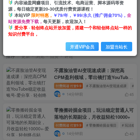
内容涵盖网赚项目、引流技术、电商运营、脚本源码等资
源，每日稳定更新20-30优质付费资源课程！
本站VIP
限时特惠，
￥79/年，￥99/永久 (推广佣金70%)，
全
站资源免费下载，
每天更新，欢迎加入！
爱分享 · 轻创终点站开放加盟，搭建一个和轻创终点站一样的
知识付费平台，
创业课程
共13174篇
开通VIP会员
加盟当站长
排序
更新
浏览
点赞
评论
不露脸油管AI变现速成课：深挖高
CPM盈利领域，零出镜打造YouTube
稳定收益账号
付费阅读
9.9
# 不露脸油管AI变现速成课
# 
打赏
14分钟前
45
零撸搬砖掘金项目，玩法稳定普通人可
落地的长期副业，月收益轻松10000+
付费阅读
9.9
# 零撸搬砖掘金项目
# 玩法稳
打赏
14分钟前
43