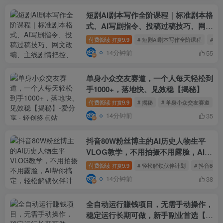
短剧AI剧本写作全阶课程｜标准剧本格
式、AI写剧指令、投稿过稿技巧、网文
改编、主线剧情把控、审稿避坑全套实
付费阅读
9.9
# 短剧AI剧本写作全阶课程
# 
打赏
操教学
14分钟前
55
单身小众交友赛道，一个人每天轻松到
手1000+，落地快、见效稳【揭秘】
付费阅读
9.9
# 揭秘
# 单身小众交友赛道
#
打赏
14分钟前
35
抖音80W粉丝博主的AI历史人物生平
VLOG教学，不用拍摄不用露脸，AI帮
你搞定，轻松解锁伙伴计划+精选收益
付费阅读
9.9
# 轻松解锁伙伴计划
# 抖音80
打赏
14分钟前
38
全自动运行賺钱项目，无需手动操作，
稳定运行长期可做，新手副业首选【揭