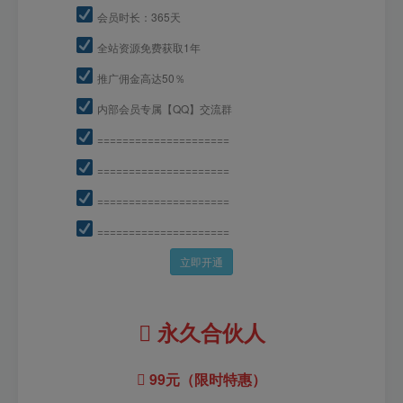
会员时长：365天
全站资源免费获取1年
推广佣金高达50％
内部会员专属【QQ】交流群
=====================
=====================
=====================
=====================
立即开通
永久合伙人
99元（限时特惠）