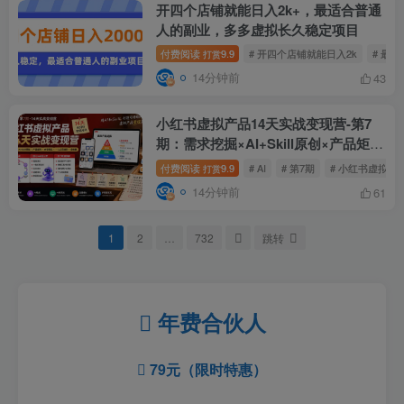
开四个店铺就能日入2k+，最适合普通
人的副业，多多虚拟长久稳定项目
付费阅读
9.9
# 开四个店铺就能日入2k
# 最
打赏
14分钟前
43
小红书虚拟产品14天实战变现营-第7
期：需求挖掘×AI+Skill原创×产品矩阵
×内容笔记×一人公司进阶×全链路
付费阅读
9.9
# AI
# 第7期
# 小红书虚拟产
打赏
14分钟前
61
1
2
…
732
跳转
年费合伙人
79元（限时特惠）