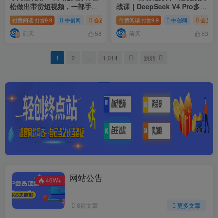
松做出带货短视频，一部手机
战课｜DeepSeek V4 Pro多
批量做出精品视频，月入万元
API联动，图文成片封装Skill
付费阅读
9.9
中创网
会员免费
付费阅读
# 零门槛利用AI
9.9
# 只需几分钟轻松做
中创网
会员免
打赏
打赏
全流程
前天
前天
58
53
1
2
…
1,014
跳转
网站公告
46W+
8篇文章
更多文章