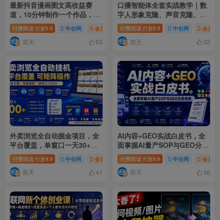
最新抖音漫画图文高收益赛
口播智能体全套实战教学｜数
道，10分钟制作一个作品，稳
字人形象克隆、声音克隆、AI
拿创作者伙伴计划收益
视频生成、文案改写、软件配
付费阅读
9.9
中创网
会员免费
付费阅读
# 最新抖音漫画图文高收益赛道
9.9
中创网
会员免
# 
打赏
打赏
置零基础落地课
前天
前天
63
32
外卖浏览全自动掘金项目，全
AI内容+GEO实战白皮书，全
平台覆盖，单窗口一天30+，
面掌握AI量产SOP与GEO分发
可批量矩阵做，轻松日入500+
机制【文档】
付费阅读
9.9
中创网
会员免费
付费阅读
# 轻松日入500
9.9
# 外卖浏览全自动掘
中创网
会员免
打赏
打赏
【揭秘】
前天
前天
41
36