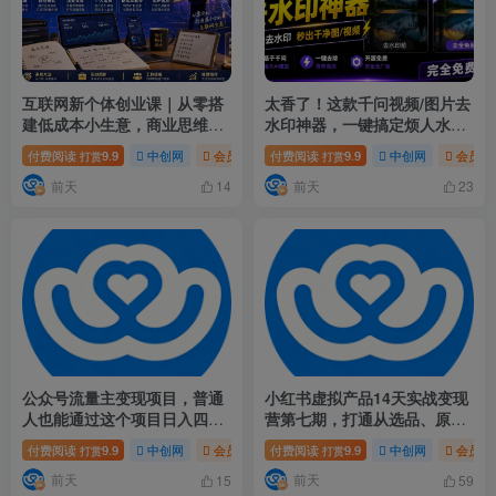
互联网新个体创业课｜从零搭
太香了！这款千问视频/图片去
建低成本小生意，商业思维
水印神器，一键搞定烦人水
+商业模式+流量实战+个人成
印，本地完全免费，浏览器拓
付费阅读
9.9
中创网
会员免费
付费阅读
# 互联网新个体创业课
9.9
中创网
# 从零搭建低
会员免
打赏
打赏
长全闭环教程
展插件
前天
前天
14
23
公众号流量主变现项目，普通
小红书虚拟产品14天实战变现
人也能通过这个项目日入四位
营第七期，打通从选品、原创
数(更新26年8月)
产品、内容引流到多渠道成交
付费阅读
9.9
中创网
会员免费
付费阅读
# 公众号流量主变现项目
9.9
中创网
# 普通人
会员免
打赏
打赏
全链路
前天
前天
15
59