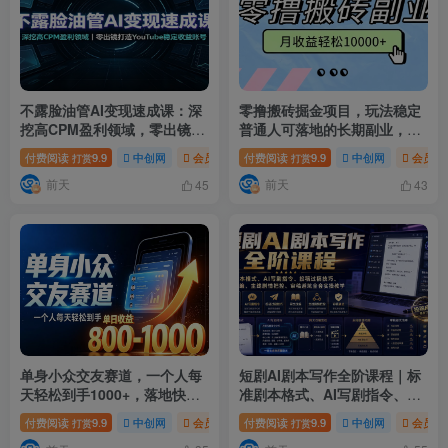
不露脸油管AI变现速成课：深
零撸搬砖掘金项目，玩法稳定
挖高CPM盈利领域，零出镜打
普通人可落地的长期副业，月
造YouTube稳定收益账号
收益轻松10000+
付费阅读
9.9
中创网
会员免费
付费阅读
# 不露脸油管AI变现速成课
9.9
中创网
# 深挖高
会员免
打赏
打赏
前天
前天
45
43
单身小众交友赛道，一个人每
短剧AI剧本写作全阶课程｜标
天轻松到手1000+，落地快、
准剧本格式、AI写剧指令、投
见效稳【揭秘】
稿过稿技巧、网文改编、主线
付费阅读
9.9
中创网
会员免费
付费阅读
# 揭秘
# 单身小众交友赛道
9.9
中创网
会员免
# 一
打赏
打赏
剧情把控、审稿避坑全套实操