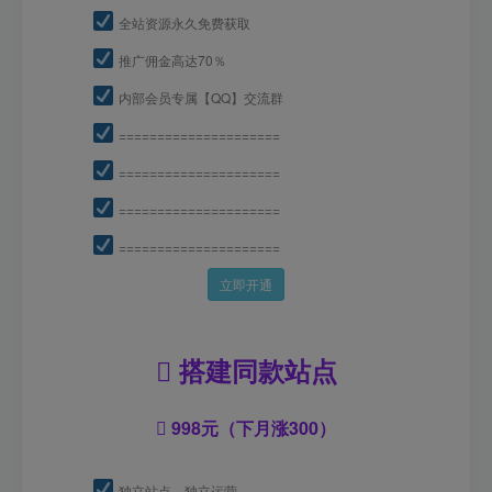
全站资源永久免费获取
推广佣金高达70％
内部会员专属【QQ】交流群
=====================
=====================
=====================
=====================
立即开通
搭建同款站点
998元（下月涨300）
独立站点，独立运营