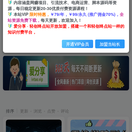
内容涵盖网赚项目、引流技术、电商运营、脚本源码等资
【爱分享】可搭建同款网站+自己当站长+当老板+月入5万+
源，每日稳定更新20-30优质付费资源课程！
本站VIP
限时特惠，
￥79/年，￥99/永久 (推广佣金70%)，
全
站资源免费下载，
每天更新，欢迎加入！
爱分享 · 轻创终点站开放加盟，搭建一个和轻创终点站一样的
知识付费平台，
开通VIP会员
加盟当站长
最新发布
365天稳定更新
排序
更新
浏览
点赞
评论