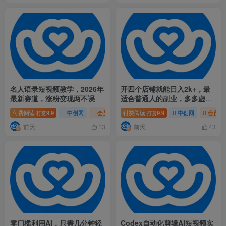
名人语录短视频教学，2026年
开四个店铺就能日入2k+，最
最新赛道，涨粉变现两不误
适合普通人的副业，多多虚拟
长久稳定项目
付费阅读
9.9
中创网
会员免费
付费阅读
# 名人语录短视频教学
9.9
中创网
# 2026年最
会员免
打赏
打赏
前天
前天
13
43
零门槛利用AI，只需几分钟轻
Codex自动化剪辑AI短视频实