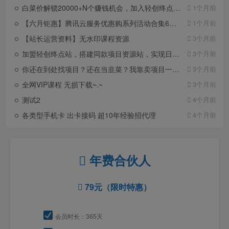
白菜价解锁20000+N个赚钱机会，加入轻创终点站会员，全站资源免费学习。
1个月前
【六月钜惠】腾讯云服务优惠购系列活动合集6月2日更新
1个月前
【站长运营资料】无水印课程资源
3个月前
加盟轻创终点站，搭建同款项目资源站，实现日入2000+
3个月前
你还在到处找项目？还在当韭菜？我靠卖项目一个月收入5万+，曾经我也是个失败者。
3个月前
全网VIP课程 无损下载~.~
3个月前
测试2
4个月前
各类型手机卡 出卡接码 超10年经验招代理
4个月前
年费合伙人
79元（限时特惠）
会员时长：365天