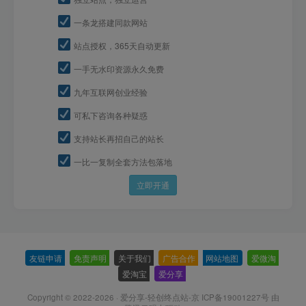
一条龙搭建同款网站
站点授权，365天自动更新
一手无水印资源永久免费
九年互联网创业经验
可私下咨询各种疑惑
支持站长再招自己的站长
一比一复制全套方法包落地
立即开通
友链申请
-
免责声明
-
关于我们
-
广告合作
-
网站地图
-
爱微淘
-
爱淘宝
-
爱分享
-
Copyright © 2022-2026 ·
爱分享-轻创终点站-京 ICP备19001227号
由