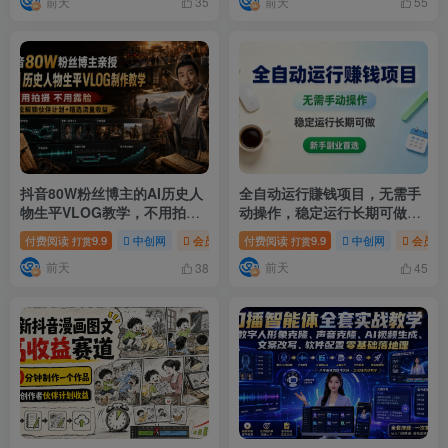
前天
前天
教学
35
55
抖音80W粉丝博主的AI历史人
全自动运行賺钱项目，无需手
物生平VLOG教学，不用拍摄
动操作，稳定运行长期可做，
不用露脸，AI帮你搞定，轻松
新手副业首选【揭秘】
付费阅读
9.9
中创网
会员免费
付费阅读
# 轻松解锁伙伴计划
9.9
中创网
# 抖音80W粉
会员免
打赏
打赏
解锁伙伴计划+精选收益
前天
前天
38
45