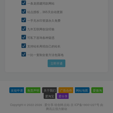
一条龙搭建同款网站
站点授权，365天自动更新
一手无水印资源永久免费
九年互联网创业经验
可私下咨询各种疑惑
支持站长再招自己的站长
一比一复制全套方法包落地
立即开通
友链申请
-
免责声明
-
关于我们
-
广告合作
-
网站地图
-
爱微淘
-
爱淘宝
-
爱分享
-
Copyright © 2022-2026 ·
爱分享-轻创终点站-京 ICP备19001227号
由
腾讯云强力驱动