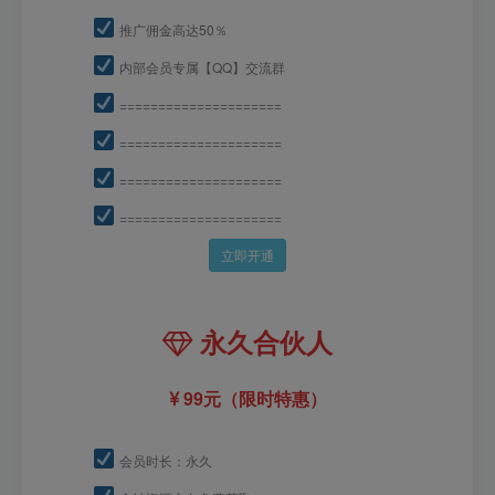
推广佣金高达50％
内部会员专属【QQ】交流群
=====================
=====================
=====================
=====================
立即开通
永久合伙人
99元（限时特惠）
会员时长：永久