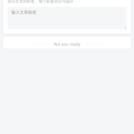
填写文章的标签，每个标签用逗号隔开
Are you ready
暂无发布权限
友链申请
-
免责声明
-
关于我们
-
广告合作
-
网站地图
-
爱微淘
-
爱淘宝
-
爱分享
-
Copyright © 2022-2026 ·
爱分享-轻创终点站-京 ICP备19001227号
由
腾讯云强力驱动