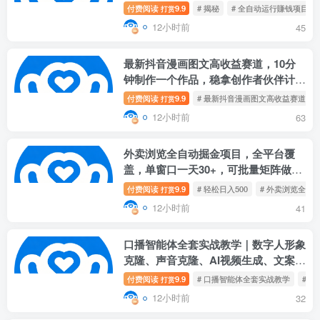
秘】
付费阅读
9.9
# 揭秘
# 全自动运行賺钱项目
打赏
12小时前
45
最新抖音漫画图文高收益赛道，10分
钟制作一个作品，稳拿创作者伙伴计划
收益
付费阅读
9.9
# 最新抖音漫画图文高收益赛道
打赏
12小时前
63
外卖浏览全自动掘金项目，全平台覆
盖，单窗口一天30+，可批量矩阵做，
轻松日入500+【揭秘】
付费阅读
9.9
# 轻松日入500
# 外卖浏览全自
打赏
12小时前
41
口播智能体全套实战教学｜数字人形象
克隆、声音克隆、AI视频生成、文案改
写、软件配置零基础落地课
付费阅读
9.9
# 口播智能体全套实战教学
# 
打赏
12小时前
32