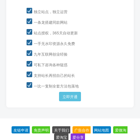
独立站点，独立运营
一条龙搭建同款网站
站点授权，365天自动更新
一手无水印资源永久免费
九年互联网创业经验
可私下咨询各种疑惑
支持站长再招自己的站长
一比一复制全套方法包落地
立即开通
友链申请
-
免责声明
-
关于我们
-
广告合作
-
网站地图
-
爱微淘
-
爱淘宝
-
爱分享
-