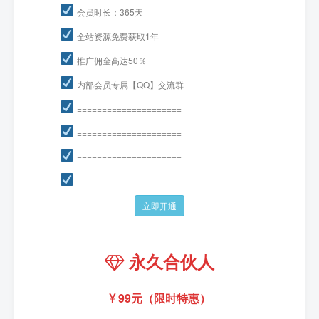
会员时长：365天
全站资源免费获取1年
推广佣金高达50％
内部会员专属【QQ】交流群
=====================
=====================
=====================
=====================
立即开通
永久合伙人
99元（限时特惠）