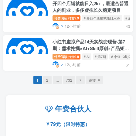
开四个店铺就能日入2k+，最适合普通
人的副业，多多虚拟长久稳定项目
付费阅读
9.9
# 开四个店铺就能日入2k
# 最
打赏
12小时前
43
小红书虚拟产品14天实战变现营-第7
期：需求挖掘×AI+Skill原创×产品矩阵
×内容笔记×一人公司进阶×全链路
付费阅读
9.9
# AI
# 第7期
# 小红书虚拟产
打赏
12小时前
61
1
2
…
732
跳转
年费合伙人
79元（限时特惠）