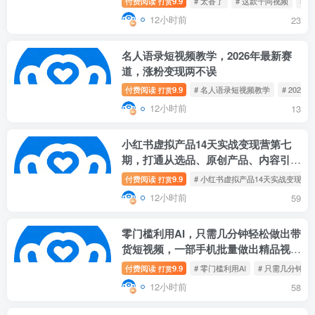
付费阅读
9.9
# 太香了
# 这款千问视频
# 
打赏
12小时前
23
名人语录短视频教学，2026年最新赛
道，涨粉变现两不误
付费阅读
9.9
# 名人语录短视频教学
# 202
打赏
12小时前
13
小红书虚拟产品14天实战变现营第七
期，打通从选品、原创产品、内容引流
到多渠道成交全链路
付费阅读
9.9
# 小红书虚拟产品14天实战变现营
打赏
12小时前
59
零门槛利用AI，只需几分钟轻松做出带
货短视频，一部手机批量做出精品视
频，月入万元
付费阅读
9.9
# 零门槛利用AI
# 只需几分钟
打赏
12小时前
58