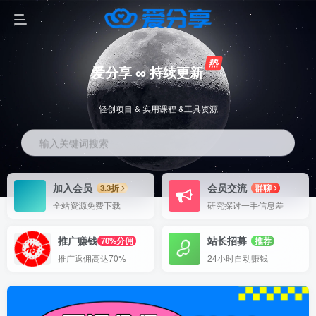
爱分享 ∞ 持续更新
轻创项目 & 实用课程 &工具资源
输入关键词搜索
加入会员
会员交流
3.3折
群聊
全站资源免费下载
研究探讨一手信息差
推广赚钱
站长招募
70%分佣
推荐
推广返佣高达70%
24小时自动赚钱