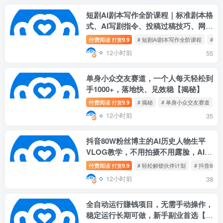
短剧AI剧本写作全阶课程｜标准剧本格
式、AI写剧指令、投稿过稿技巧、网文
改编、主线剧情把控、审稿避坑全套实
付费阅读
9.9
# 短剧AI剧本写作全阶课程
# 
打赏
操教学
12小时前
55
单身小众交友赛道，一个人每天轻松到
手1000+，落地快、见效稳【揭秘】
付费阅读
9.9
# 揭秘
# 单身小众交友赛道
#
打赏
12小时前
35
抖音80W粉丝博主的AI历史人物生平
VLOG教学，不用拍摄不用露脸，AI帮
你搞定，轻松解锁伙伴计划+精选收益
付费阅读
9.9
# 轻松解锁伙伴计划
# 抖音80
打赏
12小时前
38
全自动运行賺钱项目，无需手动操作，
稳定运行长期可做，新手副业首选【揭