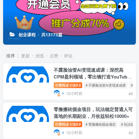
创业课程
共13173篇
排序
更新
浏览
点赞
评论
不露脸油管AI变现速成课：深挖高
CPM盈利领域，零出镜打造YouTube
稳定收益账号
付费阅读
9.9
# 不露脸油管AI变现速成课
# 
打赏
12小时前
45
零撸搬砖掘金项目，玩法稳定普通人可
落地的长期副业，月收益轻松10000+
付费阅读
9.9
# 零撸搬砖掘金项目
# 玩法稳
打赏
12小时前
43