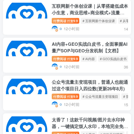
互联网新个体创业课｜从零搭建低成本
小生意，商业思维+商业模式+流量实
战+个人成长全闭环教程
付费阅读
9.9
# 互联网新个体创业课
# 从零
打赏
12小时前
14
AI内容+GEO实战白皮书，全面掌握AI
量产SOP与GEO分发机制【文档】
付费阅读
9.9
# AI内容
# GEO实战白皮书
打赏
12小时前
36
公众号流量主变现项目，普通人也能通
过这个项目日入四位数(更新26年8月)
付费阅读
9.9
# 公众号流量主变现项目
# 普
打赏
12小时前
15
太香了！这款千问视频/图片去水印神
器，一键搞定烦人水印，本地完全免
费，浏览器拓展插件