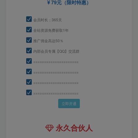
79元（限时特惠）
会员时长：365天
全站资源免费获取1年
推广佣金高达50％
内部会员专属【QQ】交流群
=====================
=====================
=====================
=====================
立即开通
永久合伙人