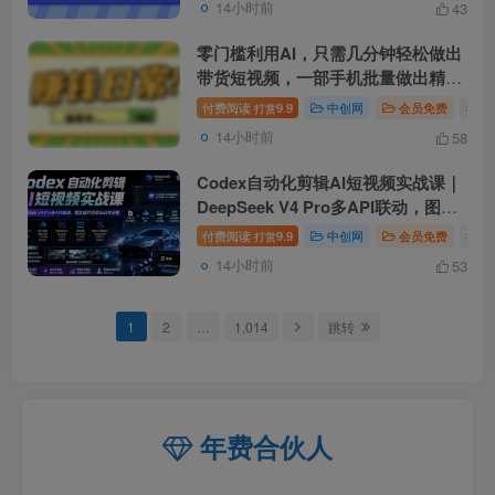
14小时前
43
零门槛利用AI，只需几分钟轻松做出
带货短视频，一部手机批量做出精品
视频，月入万元
付费阅读
9.9
中创网
会员免费
# 零
打赏
14小时前
58
Codex自动化剪辑AI短视频实战课｜
DeepSeek V4 Pro多API联动，图文
成片封装Skill全流程
付费阅读
9.9
中创网
会员免费
# De
打赏
14小时前
53
1
2
…
1,014
跳转
年费合伙人