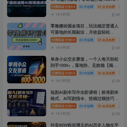
稳定收益账号
付费阅读
9.9
中创网
会员免费
# 
打赏
14小时前
45
零撸搬砖掘金项目，玩法稳定普通人
可落地的长期副业，月收益轻松
10000+
付费阅读
9.9
中创网
会员免费
# 
打赏
14小时前
43
单身小众交友赛道，一个人每天轻松
到手1000+，落地快、见效稳【揭
秘】
付费阅读
9.9
中创网
会员免费
# 揭
打赏
14小时前
35
短剧AI剧本写作全阶课程｜标准剧本
格式、AI写剧指令、投稿过稿技巧、
网文改编、主线剧情把控、审稿避坑
付费阅读
9.9
中创网
会员免费
# 
打赏
全套实操教学
14小时前
55
抖音80W粉丝博主的AI历史人物生平