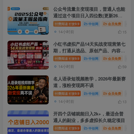
公众号流量主变现项目，普通人也能
通过这个项目日入四位数(更新26年8
月)
付费阅读
9.9
中创网
会员免费
# 
打赏
14小时前
15
小红书虚拟产品14天实战变现营第七
期，打通从选品、原创产品、内容引
流到多渠道成交全链路
付费阅读
9.9
中创网
会员免费
# 
打赏
14小时前
59
名人语录短视频教学，2026年最新赛
道，涨粉变现两不误
付费阅读
9.9
中创网
会员免费
# 
打赏
14小时前
13
开四个店铺就能日入2k+，最适合普
通人的副业，多多虚拟长久稳定项目
付费阅读
9.9
中创网
会员免费
# 
打赏