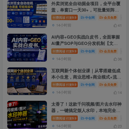
外卖浏览全自动掘金项目，全平台覆
盖，单窗口一天30+，可批量矩阵
做，轻松日入500+【揭秘】
付费阅读
9.9
中创网
会员免费
# 轻
打赏
14小时前
41
AI内容+GEO实战白皮书，全面掌握
AI量产SOP与GEO分发机制【文
档】
付费阅读
9.9
中创网
会员免费
# A
打赏
14小时前
36
互联网新个体创业课｜从零搭建低成
本小生意，商业思维+商业模式+流量
实战+个人成长全闭环教程
付费阅读
9.9
中创网
会员免费
# 
打赏
14小时前
14
太香了！这款千问视频/图片去水印神
器，一键搞定烦人水印，本地完全免
费，浏览器拓展插件
付费阅读
9.9
中创网
会员免费
# 太
打赏
14小时前
23