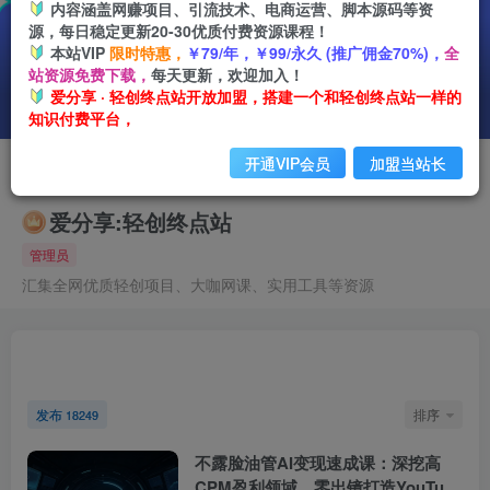
内容涵盖网赚项目、引流技术、电商运营、脚本源码等资
源，每日稳定更新20-30优质付费资源课程！
本站VIP
限时特惠，
￥79/年，￥99/永久 (推广佣金70%)，
全
站资源免费下载，
每天更新，欢迎加入！
爱分享 · 轻创终点站开放加盟，搭建一个和轻创终点站一样的
知识付费平台，
开通VIP会员
加盟当站长
关注
爱分享:轻创终点站
管理员
汇集全网优质轻创项目、大咖网课、实用工具等资源
文章
18249
收藏
0
粉丝
1
发布
排序
18249
不露脸油管AI变现速成课：深挖高
CPM盈利领域，零出镜打造YouTube