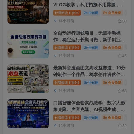
VLOG教学，不用拍摄不用露脸，AI
帮你搞定，轻松解锁伙伴计划+精选
付费阅读
9.9
中创网
会员免费
# 
打赏
收益
14小时前
38
全自动运行賺钱项目，无需手动操
作，稳定运行长期可做，新手副业首
选【揭秘】
付费阅读
9.9
中创网
会员免费
# 揭
打赏
14小时前
45
最新抖音漫画图文高收益赛道，10分
钟制作一个作品，稳拿创作者伙伴计
划收益
付费阅读
9.9
中创网
会员免费
# 
打赏
14小时前
63
口播智能体全套实战教学｜数字人形
象克隆、声音克隆、AI视频生成、文
案改写、软件配置零基础落地课
付费阅读
9.9
中创网
会员免费
# 
打赏
14小时前
32