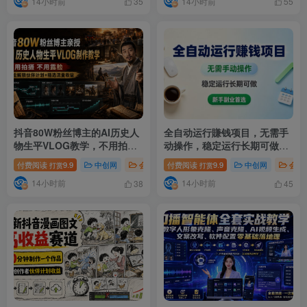
14小时前
14小时前
教学
35
55
抖音80W粉丝博主的AI历史人
全自动运行賺钱项目，无需手
物生平VLOG教学，不用拍摄
动操作，稳定运行长期可做，
不用露脸，AI帮你搞定，轻松
新手副业首选【揭秘】
付费阅读
9.9
中创网
会员免费
付费阅读
# 轻松解锁伙伴计划
9.9
中创网
# 抖音80W
会员
打赏
打赏
解锁伙伴计划+精选收益
14小时前
14小时前
38
45