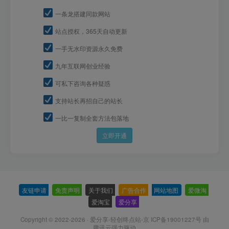
一条龙搭建同款网站
站点授权，365天自动更新
一手无水印资源永久免费
九年互联网创业经验
可私下咨询各种疑惑
支持站长再招自己的站长
一比一复制全套方法包落地
立即开通
友链申请
-
免责声明
-
关于我们
-
广告合作
-
网站地图
-
爱微淘
-
爱淘宝
-
爱分享
-
Copyright © 2022-2026 ·
爱分享-轻创终点站-京 ICP备19001227号
由
腾讯云强力驱动