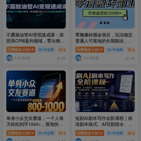
不露脸油管AI变现速成课：深
零撸搬砖掘金项目，玩法稳定
挖高CPM盈利领域，零出镜打
普通人可落地的长期副业，月
造YouTube稳定收益账号
收益轻松10000+
付费阅读
9.9
中创网
会员免费
付费阅读
# 不露脸油管AI变现速成课
9.9
中创网
# 深挖
会员
打赏
打赏
14小时前
14小时前
45
43
单身小众交友赛道，一个人每
短剧AI剧本写作全阶课程｜标
天轻松到手1000+，落地快、
准剧本格式、AI写剧指令、投
见效稳【揭秘】
稿过稿技巧、网文改编、主线
付费阅读
9.9
中创网
会员免费
付费阅读
# 揭秘
9.9
# 单身小众交友赛道
中创网
会员
# 
打赏
打赏
剧情把控、审稿避坑全套实操