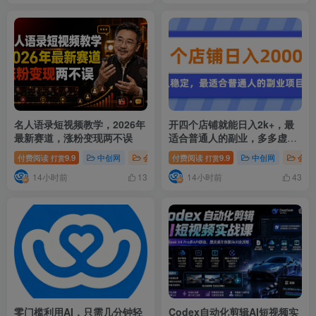
名人语录短视频教学，2026年
开四个店铺就能日入2k+，最
最新赛道，涨粉变现两不误
适合普通人的副业，多多虚拟
长久稳定项目
付费阅读
9.9
中创网
会员免费
付费阅读
# 名人语录短视频教学
9.9
中创网
# 2026年
会员
打赏
打赏
14小时前
14小时前
13
43
零门槛利用AI，只需几分钟轻
Codex自动化剪辑AI短视频实