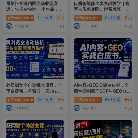
最新抖音漫画图文高收益赛
口播智能体全套实战教学｜数
道，10分钟制作一个作品，稳
字人形象克隆、声音克隆、AI
拿创作者伙伴计划收益
视频生成、文案改写、软件配
付费阅读
9.9
中创网
会员免费
付费阅读
# 最新抖音漫画图文高收益赛道
9.9
中创网
会员
#
打赏
打赏
置零基础落地课
14小时前
14小时前
63
32
外卖浏览全自动掘金项目，全
AI内容+GEO实战白皮书，全
平台覆盖，单窗口一天30+，
面掌握AI量产SOP与GEO分发
可批量矩阵做，轻松日入500+
机制【文档】
付费阅读
9.9
中创网
会员免费
付费阅读
# 轻松日入500
9.9
# 外卖浏览全自动
中创网
会员
打赏
打赏
【揭秘】
14小时前
14小时前
41
36