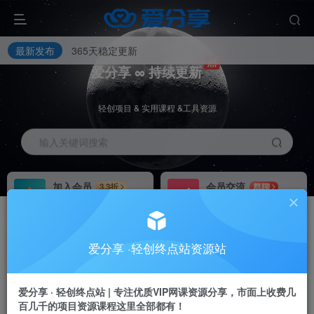
最新发布
365天稳定更新
爱分享 ∞ 持续更新
轻创项目 & 实用课程 &工具资源
输入关键词搜索
加入会员
会员交流
3.3折
群聊
全站资源免费下载
研究探讨一手信息差
推广赚钱
站长招募
70%分佣
推荐
爱分享 ·轻创终点站资源站
【爱分享】开通会员全站资料免费学习+减少信息差+降低试错成本！
推广返佣高达70%
24小时自动赚钱
【爱分享】可搭建同款网站+自己当站长+当老板+月入5万+
爱分享 · 轻创终点站 | 专注优质VIP网课资源分享，市面上收费几
【爱分享】开通会员全站资料免费学习+减少信息差+降低试错成本！
百几千的项目资源课程这里全部都有！