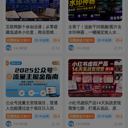
互联网新个体创业课｜从零搭
太香了！这款千问视频/图片去
建低成本小生意，商业思维
水印神器，一键搞定烦人水
+商业模式+流量实战+个人成
印，本地完全免费，浏览器拓
付费阅读
9.9
中创网
会员免费
付费阅读
# 互联网新个体创业课
9.9
中创网
# 从零搭建
会员
打赏
打赏
长全闭环教程
展插件
14小时前
14小时前
14
23
公众号流量主变现项目，普通
小红书虚拟产品14天实战变现
人也能通过这个项目日入四位
营第七期，打通从选品、原创
数(更新26年8月)
产品、内容引流到多渠道成交
付费阅读
9.9
中创网
会员免费
付费阅读
# 公众号流量主变现项目
9.9
中创网
# 普通
会员
打赏
打赏
全链路
14小时前
14小时前
15
59