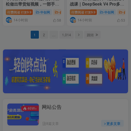
松做出带货短视频，一部手机
战课｜DeepSeek V4 Pro多
批量做出精品视频，月入万元
API联动，图文成片封装Skill
付费阅读
9.9
中创网
会员免费
付费阅读
# 零门槛利用AI
9.9
# 只需几分钟轻松
中创网
会员
打赏
打赏
全流程
14小时前
14小时前
58
53
1
2
…
1,014
跳转
网站公告
46W+
8篇文章
更多文章