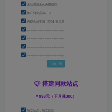
全站资源永久免费获取
推广佣金高达70％
内部会员专属【QQ】交流群
=====================
=====================
=====================
=====================
立即开通
搭建同款站点
998元（下月涨300）
独立站点，独立运营