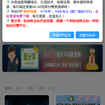
内容涵盖网赚项目、引流技术、电商运营、脚本源码等资
【爱分享】可搭建同款网站+自己当站长+当老板+月入5万+
源，每日稳定更新20-30优质付费资源课程！
本站VIP
限时特惠，
￥79/年，￥99/永久 (推广佣金70%)，
全
站资源免费下载，
每天更新，欢迎加入！
爱分享 · 轻创终点站开放加盟，搭建一个和轻创终点站一样的
知识付费平台，
开通VIP会员
加盟当站长
最新发布
365天稳定更新
排序
更新
浏览
点赞
评论