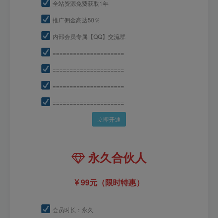
全站资源免费获取1年
推广佣金高达50％
内部会员专属【QQ】交流群
=====================
=====================
=====================
=====================
立即开通
永久合伙人
99元（限时特惠）
会员时长：永久