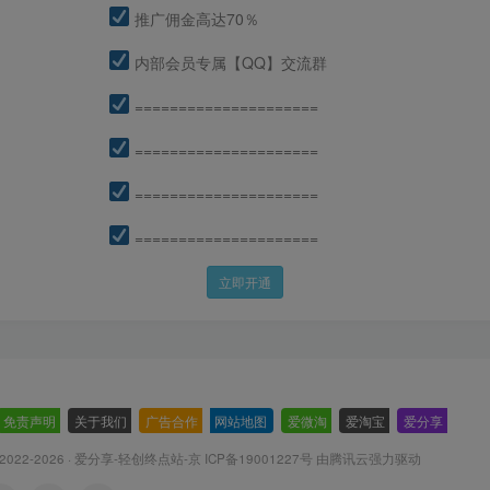
推广佣金高达70％
内部会员专属【QQ】交流群
=====================
=====================
=====================
=====================
立即开通
免责声明
-
关于我们
-
广告合作
-
网站地图
-
爱微淘
-
爱淘宝
-
爱分享
-
 2022-2026 ·
爱分享-轻创终点站-京 ICP备19001227号
由腾讯云强力驱动