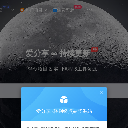
NEW
福利
程
热门项目
免费资源
爱分享 ∞ 持续更新
轻创项目 & 实用课程 &工具资源
引流
挂机
抖音
小红书
快手
电商
爱分享 ·轻创终点站资源站