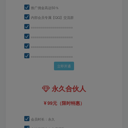
推广佣金高达50％
内部会员专属【QQ】交流群
=====================
=====================
=====================
=====================
立即开通
永久合伙人
99元（限时特惠）
会员时长：永久