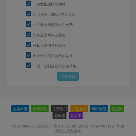
一条龙搭建同款网站
站点授权，365天自动更新
一手无水印资源永久免费
九年互联网创业经验
可私下咨询各种疑惑
支持站长再招自己的站长
一比一复制全套方法包落地
立即开通
友链申请
-
免责声明
-
关于我们
-
广告合作
-
网站地图
-
爱微淘
-
爱淘宝
-
爱分享
-
Copyright © 2022-2026 ·
爱分享-轻创终点站-京 ICP备19001227号
由
腾讯云强力驱动