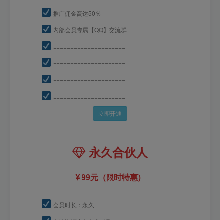
推广佣金高达50％
内部会员专属【QQ】交流群
=====================
=====================
=====================
=====================
立即开通
永久合伙人
99元（限时特惠）
会员时长：永久