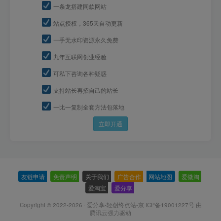
一条龙搭建同款网站
站点授权，365天自动更新
一手无水印资源永久免费
九年互联网创业经验
可私下咨询各种疑惑
支持站长再招自己的站长
一比一复制全套方法包落地
立即开通
友链申请
-
免责声明
-
关于我们
-
广告合作
-
网站地图
-
爱微淘
-
爱淘宝
-
爱分享
-
Copyright © 2022-2026 ·
爱分享-轻创终点站-京 ICP备19001227号
由
腾讯云强力驱动