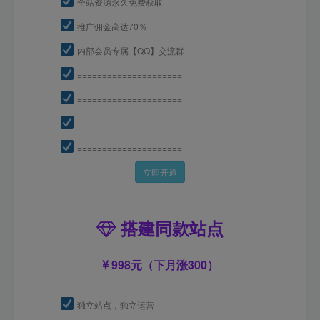
全站资源永久免费获取
推广佣金高达70％
内部会员专属【QQ】交流群
=====================
=====================
=====================
=====================
立即开通
搭建同款站点
998元（下月涨300）
独立站点，独立运营