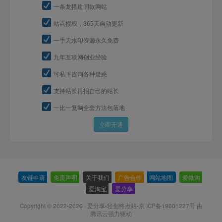
一条龙搭建同款网站
站点授权，365天自动更新
一手无水印资源永久免费
九年互联网创业经验
可私下咨询各种疑惑
支持站长再招自己的站长
一比一复制全套方法包落地
立即开通
友链申请
-
免责声明
-
关于我们
-
广告合作
-
网站地图
-
爱微淘
-
爱淘宝
-
爱分享
-
Copyright © 2022-2026 ·
爱分享-轻创终点站-京 ICP备19001227号
由
腾讯云强力驱动