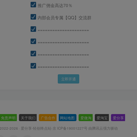
推广佣金高达70％
内部会员专属【QQ】交流群
=====================
=====================
=====================
=====================
立即开通
免责声明
-
关于我们
-
广告合作
-
网站地图
-
爱微淘
-
爱淘宝
-
爱分享
-
 2022-2026 ·
爱分享-轻创终点站-京 ICP备19001227号
由腾讯云强力驱动