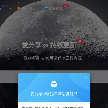
NEW
福利
程
热门项目
免费资源
爱分享 ∞ 持续更新
轻创项目 & 实用课程 &工具资源
引流
挂机
抖音
小红书
快手
电商
爱分享 ·轻创终点站资源站