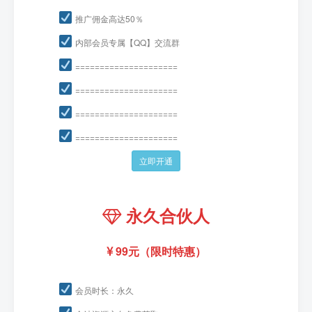
推广佣金高达50％
内部会员专属【QQ】交流群
=====================
=====================
=====================
=====================
立即开通
永久合伙人
99元（限时特惠）
会员时长：永久