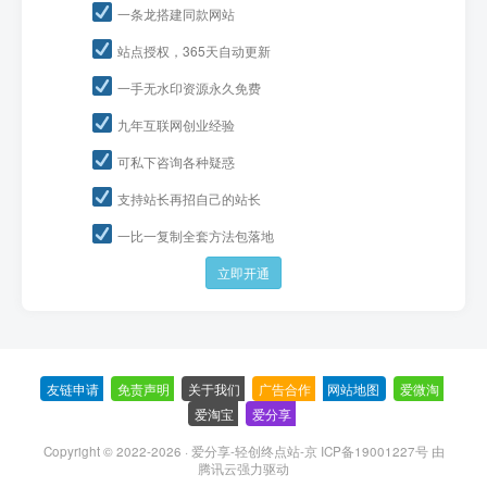
一条龙搭建同款网站
站点授权，365天自动更新
一手无水印资源永久免费
九年互联网创业经验
可私下咨询各种疑惑
支持站长再招自己的站长
一比一复制全套方法包落地
立即开通
友链申请
-
免责声明
-
关于我们
-
广告合作
-
网站地图
-
爱微淘
-
爱淘宝
-
爱分享
-
Copyright © 2022-2026 ·
爱分享-轻创终点站-京 ICP备19001227号
由
腾讯云强力驱动