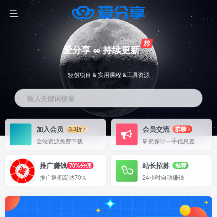
爱分享 ∞ 持续更新
轻创项目 & 实用课程 &工具资源
输入关键词搜索
加入会员
会员交流
3.3折
群聊
全站资源免费下载
研究探讨一手信息差
推广赚钱
站长招募
70%分佣
推荐
推广返佣高达70%
24小时自动赚钱