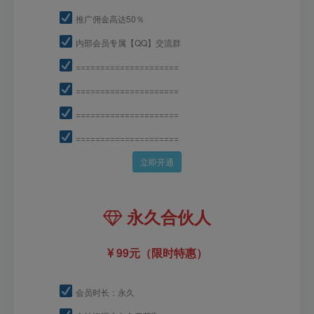
推广佣金高达50％
内部会员专属【QQ】交流群
=====================
=====================
=====================
=====================
立即开通
永久合伙人
99元（限时特惠）
会员时长：永久