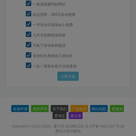
一条龙搭建同款网站
站点授权，365天自动更新
一手无水印资源永久免费
九年互联网创业经验
可私下咨询各种疑惑
支持站长再招自己的站长
一比一复制全套方法包落地
立即开通
友链申请
-
免责声明
-
关于我们
-
广告合作
-
网站地图
-
爱微淘
-
爱淘宝
-
爱分享
-
Copyright © 2022-2026 ·
爱分享-轻创终点站-京 ICP备19001227号
由
腾讯云强力驱动