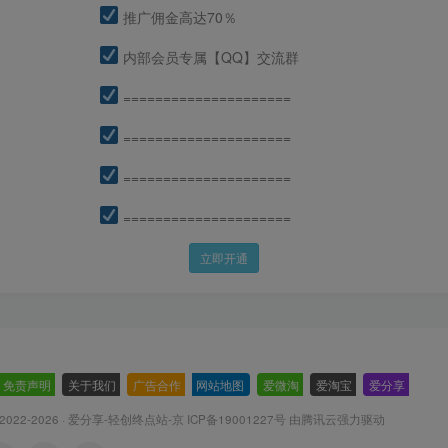
推广佣金高达70％
内部会员专属【QQ】交流群
=====================
=====================
=====================
=====================
立即开通
免责声明
-
关于我们
-
广告合作
-
网站地图
-
爱微淘
-
爱淘宝
-
爱分享
-
 2022-2026 ·
爱分享-轻创终点站-京 ICP备19001227号
由腾讯云强力驱动