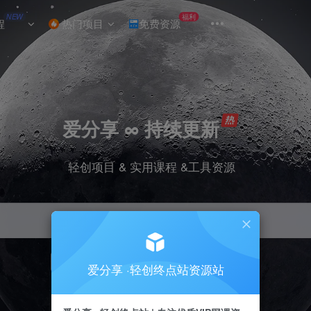
NEW
福利
程
热门项目
免费资源
爱分享 ∞ 持续更新
轻创项目 & 实用课程 &工具资源
引流
挂机
抖音
小红书
快手
电商
爱分享 ·轻创终点站资源站