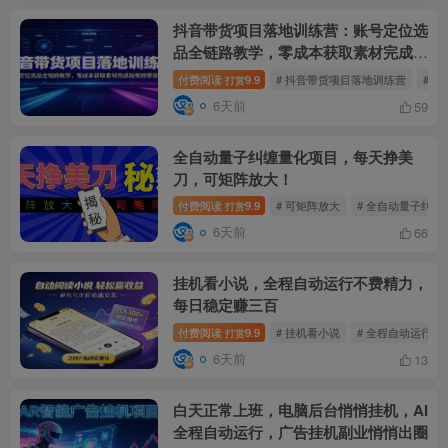
抖音带货项目落地训练营：账号定位选
品全链路教学，零成本获取素材完成短
视频带货起号
付费阅读
9.9
# 抖音带货项目落地训练营
# 
打赏
6天前
59
全自动量子纠缠量化项目，每天挣美
刀，可矩阵放大！
付费阅读
9.9
# 可矩阵放大
# 全自动量子纠缠
打赏
6天前
66
挂机看小说，全程自动运行不费精力，
每日稳定赚三百
付费阅读
9.9
# 挂机看小说
# 全程自动运行不
打赏
6天前
13
白天正常上班，电脑后台悄悄挂机，AI
全程自动运行，广告挂机副业悄悄出圈