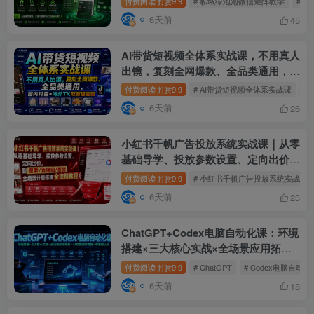
付费阅读
9.9
# 私域绿泡泡微信矩阵教学
# 基
打赏
6天前
45
AI带货短视频全体系实战课，不用真人
出镜，复刻全网爆款、全品类通用，国
内抖音+海外TK双赛道变现
付费阅读
9.9
# AI带货短视频全体系实战课
#
打赏
6天前
26
小红书千帆广告投放系统实战课｜从零
基础导学、投放参数设置、定向出价，
到搜索/直播间/客资全场景计划搭建全
付费阅读
9.9
# 小红书千帆广告投放系统实战课
打赏
流程
6天前
23
ChatGPT+Codex电脑自动化课：环境
搭建×三大核心实战×全场景应用拓展
×AI自主操控电脑×零基础上手
付费阅读
9.9
# ChatGPT
# Codex电脑自动化
打赏
6天前
18