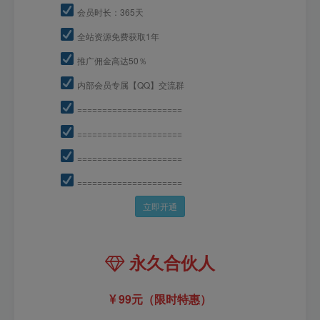
会员时长：365天
全站资源免费获取1年
推广佣金高达50％
内部会员专属【QQ】交流群
=====================
=====================
=====================
=====================
立即开通
永久合伙人
99元（限时特惠）