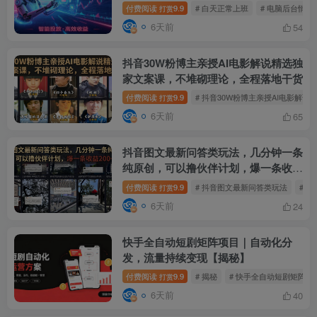
付费阅读
9.9
# 白天正常上班
# 电脑后台悄悄
打赏
6天前
54
抖音30W粉博主亲授AI电影解说精选独
家文案课，不堆砌理论，全程落地干货
付费阅读
9.9
# 抖音30W粉博主亲授AI电影解
打赏
6天前
65
抖音图文最新问答类玩法，几分钟一条
纯原创，可以撸伙伴计划，爆一条收益
200+
付费阅读
9.9
# 抖音图文最新问答类玩法
# 
打赏
6天前
24
快手全自动短剧矩阵项目｜自动化分
发，流量持续变现【揭秘】
付费阅读
9.9
# 揭秘
# 快手全自动短剧矩阵项
打赏
6天前
40