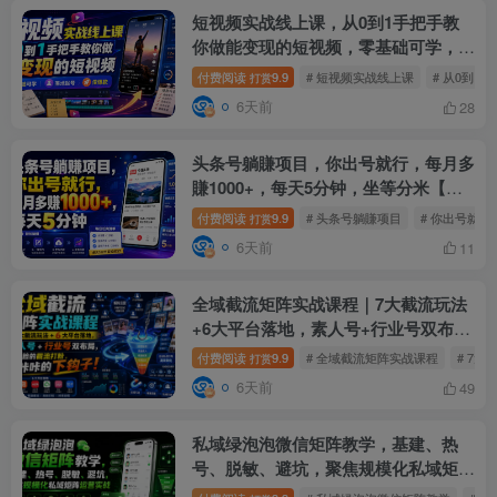
短视频实战线上课，从0到1手把手教
你做能变现的短视频，零基础可学，落
地起号做爆款
付费阅读
9.9
# 短视频实战线上课
# 从0到
打赏
6天前
28
头条号躺賺项目，你出号就行，每月多
賺1000+，每天5分钟，坐等分米【揭
秘】
付费阅读
9.9
# 头条号躺賺项目
# 你出号就行
打赏
6天前
11
全域截流矩阵实战课程｜7大截流玩法
+6大平台落地，素人号+行业号双布
局，不要脸的截流打粉，咔咔咔的下钩
付费阅读
9.9
# 全域截流矩阵实战课程
# 7大
打赏
子！
6天前
49
私域绿泡泡微信矩阵教学，基建、热
号、脱敏、避坑，聚焦规模化私域矩阵
运营实战