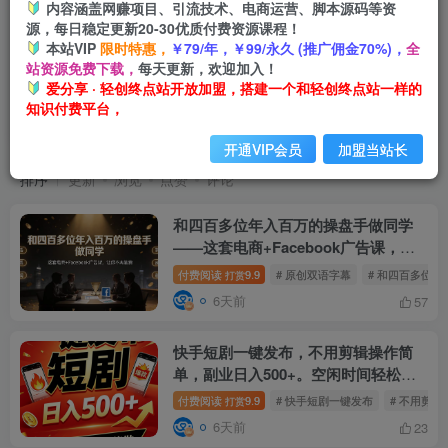
内容涵盖网赚项目、引流技术、电商运营、脚本源码等资
源，每日稳定更新20-30优质付费资源课程！
本站VIP
限时特惠，
￥79/年，￥99/永久 (推广佣金70%)，
全
站资源免费下载，
每天更新，欢迎加入！
爱分享 · 轻创终点站开放加盟，搭建一个和轻创终点站一样的
知识付费平台，
中创网
共230篇
开通VIP会员
加盟当站长
排序
更新
浏览
点赞
评论
和四百多位年入百万的操盘手做同学
——这套电商+Facebook广告课，让
你不再靠猜【原创双语字幕】
付费阅读
9.9
# 原创双语字幕
# 和四百多位
打赏
6天前
57
快手短剧一键发布，不用剪辑操作简
单，副业日入500+。空闲时间轻松赚
收益
付费阅读
9.9
# 快手短剧一键发布
# 不用剪
打赏
6天前
23