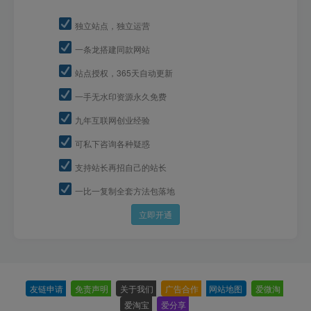
独立站点，独立运营
一条龙搭建同款网站
站点授权，365天自动更新
一手无水印资源永久免费
九年互联网创业经验
可私下咨询各种疑惑
支持站长再招自己的站长
一比一复制全套方法包落地
立即开通
友链申请
-
免责声明
-
关于我们
-
广告合作
-
网站地图
-
爱微淘
-
爱淘宝
-
爱分享
-