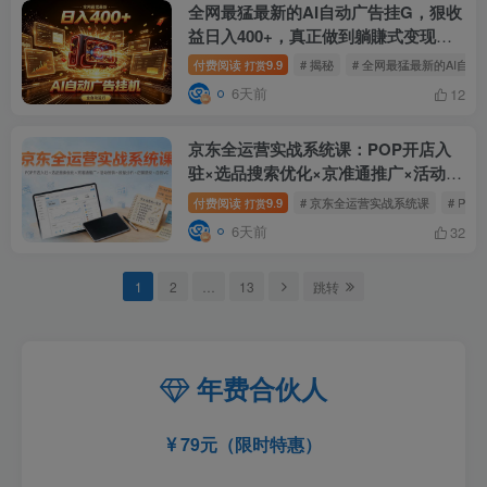
全网最猛最新的AI自动广告挂G，狠收
益日入400+，真正做到躺賺式变现
【揭秘】
付费阅读
9.9
# 揭秘
# 全网最猛最新的AI自动
打赏
6天前
12
京东全运营实战系统课：POP开店入
驻×选品搜索优化×京准通推广×活动营
销×数据分析×店铺星级×自营VC
付费阅读
9.9
# 京东全运营实战系统课
# PO
打赏
6天前
32
1
2
…
13
跳转
年费合伙人
79元（限时特惠）