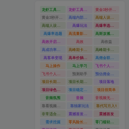
龙虾工具完整部署教学图文视频理财多赛道AI变现
龙虾工具完整部署教学
黄金3秒开头与标题海报玩法六大运营硬核技能高效变现
黄金3秒开头与标题海报玩法
高端内部魔灵召唤挂G打金
高端人设搭建积累客户信任图文剪辑谈单转化实操教学
高端人设搭建积累客户信任
高爆玩法
高爆率选题方法
高爆率选题
高流量影视片
高斯泼溅与游戏化交互课程
高效开启跨境賺钱新通道
高效
高收益
高成功率爆款全流程打法
高峰期卡顿利润被抽干私域直播核心痛点解析
高峰期卡顿利润被抽干
高客单变现
高单价躺賺玩法
高佣金联盟课
马上操作
马上学习
飞书个人版100G注册教程无需额外扩容
飞书个人版100G注册教程
预测助手
预估佣金有2200
项目长期稳定宝妈上班族既能兼职增收
项目长期稳定
项目落地
项目绿色长久
项目稳定落地两年以上
项目很简单
音频氛围
音频
音视频无损切割剪辑神器
靠看视频就能在YouTube上賺到钱
靠独家玩法
靠代写月入1
非常适合小白快速上手
震撼首发小白利用电脑做游戏搬砖
震撼首发
需求挖掘
零风险长期做
零门槛轻资产创业