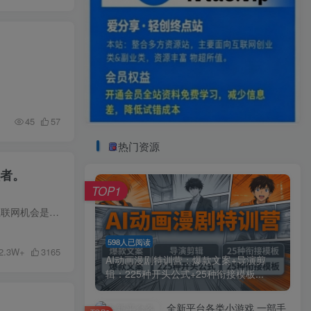
45
57
热门资源
败者。
TOP1
前言 现在的社会，如果你没钱，没势，没背景，没学历，又不想认命，那我建议你在互联网闯一闯,因为互联网机会是公平的，做互联网的没有穷人，只有懒人，只要选对方向，执行力强一点，你的人生都...
598人已阅读
2.3W+
3165
AI动画漫剧特训营：爆款文案+导演剪
辑：225种开头公式+25种衔接模板...
全新平台各类小游戏 一部手