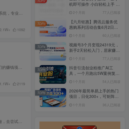
TOP2
机即可操作 小白轻松上手 长
期稳定 居家月入过万
2个月前
77人已阅读
本店官方正品 一手资源无损更新 (支持采集对接) 稳定更新全网各大平台VIP课程（无水印）本站正版授权系统，专业技术团队运维（无视一切攻击 绝不出现不更新，网站打不开等情况！）（不比拼任何...
【六月钜惠】腾讯云服务优
TOP3
惠购系列活动合集6月2日更
2.1W+
1092
新
1个月前
60人已阅读
视频号3个月变现24319元，
TOP4
新手2天轻松入门，居家赚米
新思路！
1个月前
77人已阅读
成为会员，免费学习+分享赚钱，限时3.3折活动进行中 轻创终点站全年365天不间断更新当下最新、最热门的赚钱项目、优质课程 每天稳定更新20+新鲜的热门项目 目前已更新20000个赚钱项目 都是外面...
抖音引流创业粉推广AI工
TOP5
具，一个月跑出5W案例复
盘，从0拆解完整流程
1个月前
54人已阅读
1.1W+
2119
2026年最简单易上手的热门
TOP6
项目，日化300+，可矩阵操
作，无风控危险
1个月前
36人已阅读
持续操作多年的项目，外面一批又一批的项目更新换代，始终没对我们造成影响，每次风口项目我都有去做，去尝试，一天搞几千上万也试过很多，但真不稳定，风口过后，项目就赚不了多少钱，还是做知...