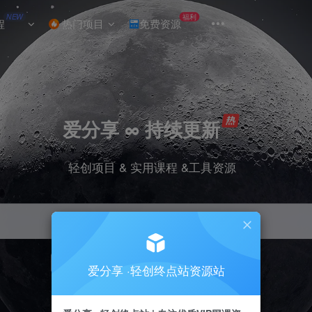
NEW
福利
程
热门项目
免费资源
爱分享 ∞ 持续更新
轻创项目 & 实用课程 &工具资源
引流
挂机
抖音
小红书
快手
电商
爱分享 ·轻创终点站资源站