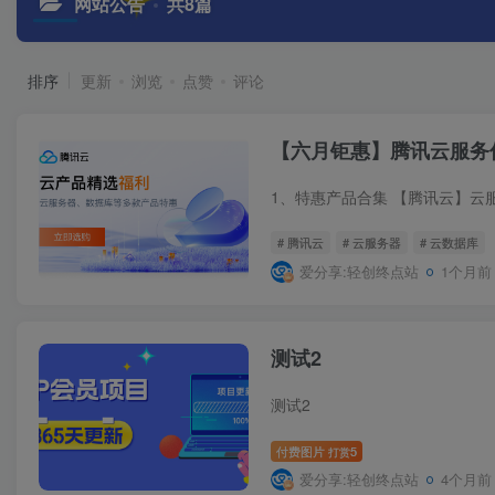
网站公告
共8篇
排序
更新
浏览
点赞
评论
【六月钜惠】腾讯云服务
# 腾讯云
# 云服务器
# 云数据库
爱分享:轻创终点站
1个月前
测试2
测试2
付费图片
5
打赏
爱分享:轻创终点站
4个月前