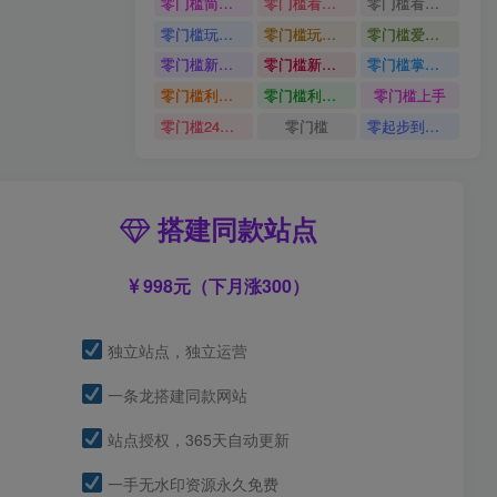
零门槛简单易上手
零门槛看完就能上手只需一部手机轻松日收30
零门槛看完就能上手
零门槛玩转伙伴计划与精选独家单日稳定收益1k
零门槛玩转伙伴计划与精选独家
零门槛爱奇艺变现冷门赛道
零门槛新手快速入门闲鱼电商日赚百元新手必看教程
零门槛新手快速入门闲鱼电商日赚百元
零门槛掌握汽车赛道变现玩法
零门槛利用AI只需几分钟轻松做出带货短视频
零门槛利用AI
零门槛上手
零门槛24小时无人值守被动创收项目
零门槛
零起步到独立实操
搭建同款站点
998元（下月涨300）
独立站点，独立运营
一条龙搭建同款网站
站点授权，365天自动更新
一手无水印资源永久免费