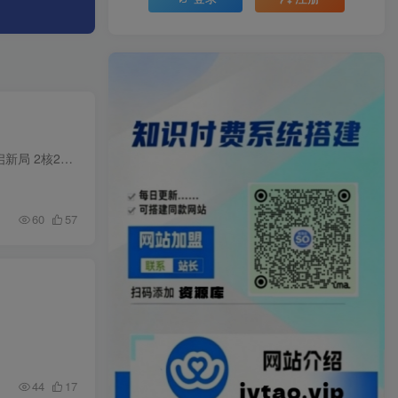
1、特惠产品合集 【腾讯云】云服务器、云数据库、COS、CDN、短信等云产品特惠热卖中 2、AI换新智启新局 2核2G4M 服务器新客99元/年起 3、语音产品特惠 【腾讯云】语音识别准确率高，支持多语种...
60
57
44
17