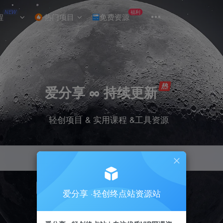
NEW
福利
程
热门项目
免费资源
爱分享 ∞ 持续更新
轻创项目 & 实用课程 &工具资源
引流
挂机
抖音
小红书
快手
电商
爱分享 ·轻创终点站资源站