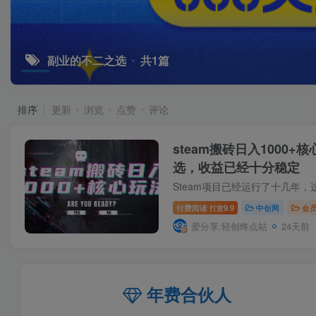
副业的不二之选
共1篇
排序
更新
浏览
点赞
评论
steam搬砖日入1000
选，收益已经十分稳定
付费阅读
9.9
中创网
会
打赏
爱分享:轻创终点站
24天前
年费合伙人