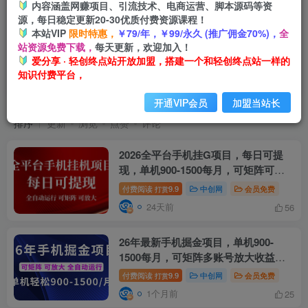
内容涵盖网赚项目、引流技术、电商运营、脚本源码等资
源，每日稳定更新20-30优质付费资源课程！
本站VIP
限时特惠，
￥79/年，￥99/永久 (推广佣金70%)，
全
站资源免费下载，
每天更新，欢迎加入！
爱分享 · 轻创终点站开放加盟，搭建一个和轻创终点站一样的
知识付费平台，
单机900
共2篇
开通VIP会员
加盟当站长
排序
更新
浏览
点赞
评论
2026全平台手机挂G项目，每日可提
现，单机900-1500每月，可矩阵可放
大【揭秘】
付费阅读
9.9
中创网
会员免费
打赏
24天前
56
26年最新手机掘金项目，单机900-
1500每月，可矩阵多账号放大收益
【揭秘】
付费阅读
9.9
中创网
会员免费
打赏
1个月前
25