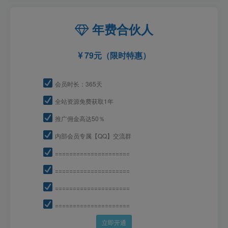
年费合伙人
79元（限时特惠）
会员时长：365天
全站资源免费获取1年
推广佣金高达50％
内部会员专属【QQ】交流群
=====================
=====================
=====================
=====================
立即开通