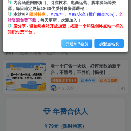
内容涵盖网赚项目、引流技术、电商运营、脚本源码等资
源，每日稳定更新20-30优质付费资源课程！
本站VIP
限时特惠，
￥79/年，￥99/永久 (推广佣金70%)，
全
站资源免费下载，
每天更新，欢迎加入！
爱分享 · 轻创终点站开放加盟，搭建一个和轻创终点站一样的
知识付费平台，
好评无数的新平台
共1篇
开通VIP会员
加盟当站长
排序
更新
浏览
点赞
评论
看一个广告一块钱，好评无数的新平
台，不黑号，不养机【揭秘】
付费阅读
9.9
中创网
会员免费
打赏
25天前
41
年费合伙人
79元（限时特惠）