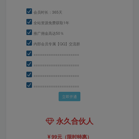
会员时长：365天
全站资源免费获取1年
推广佣金高达50％
内部会员专属【QQ】交流群
=====================
=====================
=====================
=====================
立即开通
永久合伙人
99元（限时特惠）