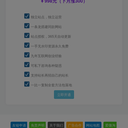
998元（下月涨300）
独立站点，独立运营
一条龙搭建同款网站
站点授权，365天自动更新
一手无水印资源永久免费
九年互联网创业经验
可私下咨询各种疑惑
支持站长再招自己的站长
一比一复制全套方法包落地
立即开通
友链申请
-
免责声明
-
关于我们
-
广告合作
-
网站地图
-
爱微淘
-