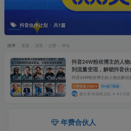
抖音伙伴计划
共1篇
排序
更新
浏览
点赞
评论
抖音24W粉丝博主的人
到流量变现，解锁抖音伙
益
付费资源
9.9
热门资源
打赏
爱分享:轻创终点站
5个月前
年费合伙人