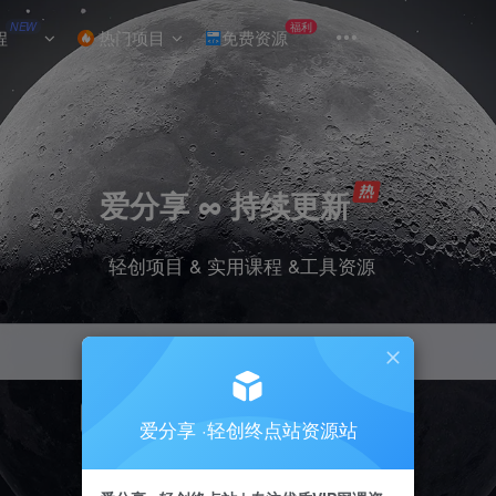
NEW
福利
程
热门项目
免费资源
爱分享 ∞ 持续更新
轻创项目 & 实用课程 &工具资源
引流
挂机
抖音
小红书
快手
电商
爱分享 ·轻创终点站资源站