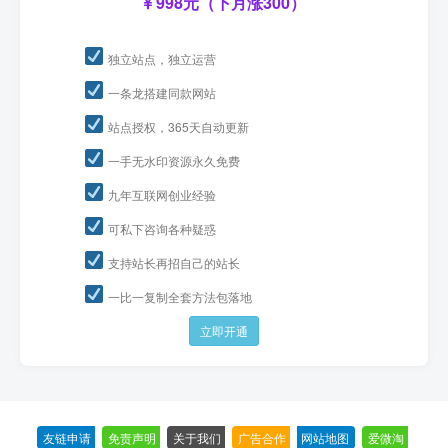
998元（下月涨300）
独立站点，独立运营
一条龙搭建同款网站
站点授权，365天自动更新
一手无水印资源永久免费
九年互联网创业经验
可私下咨询各种疑惑
支持站长再招自己的站长
一比一复制全套方法包落地
立即开通
友链申请
-
免责声明
-
关于我们
-
广告合作
-
网站地图
-
爱微淘
-