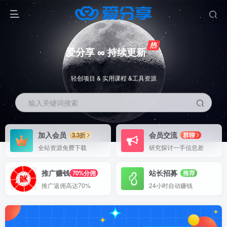
爱分享 ∞ 持续更新
轻创项目 & 实用课程 &工具资源
输入关键词搜索
加入会员
会员交流
3.3折
群聊
全站资源免费下载
研究探讨一手信息差
推广赚钱
站长招募
70%分佣
推荐
推广返佣高达70%
24小时自动赚钱