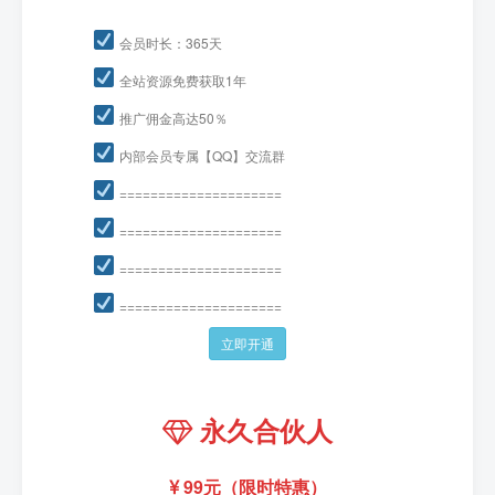
会员时长：365天
全站资源免费获取1年
推广佣金高达50％
内部会员专属【QQ】交流群
=====================
=====================
=====================
=====================
立即开通
永久合伙人
99元（限时特惠）