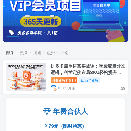
拼多多爆单课
共1篇
排序
更新
浏览
点赞
评论
拼多多爆单运营实战课：吃透流量分发
逻辑，科学定价布局SKU轻松提升店
铺利润
付费资源
9.9
热门资源
打赏
1个月前
28
年费合伙人
79元（限时特惠）