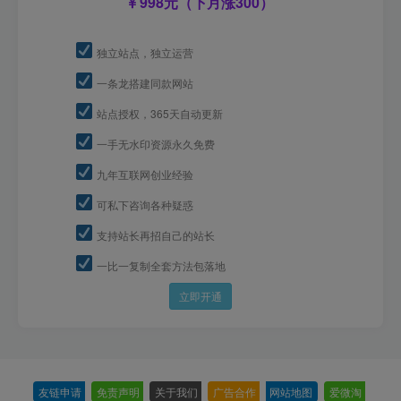
998元（下月涨300）
独立站点，独立运营
一条龙搭建同款网站
站点授权，365天自动更新
一手无水印资源永久免费
九年互联网创业经验
可私下咨询各种疑惑
支持站长再招自己的站长
一比一复制全套方法包落地
立即开通
友链申请
-
免责声明
-
关于我们
-
广告合作
-
网站地图
-
爱微淘
-