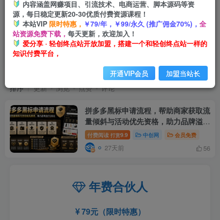
内容涵盖网赚项目、引流技术、电商运营、脚本源码等资
源，每日稳定更新20-30优质付费资源课程！
本站VIP
限时特惠，
￥79/年，￥99/永久 (推广佣金70%)，
全
站资源免费下载，
每天更新，欢迎加入！
爱分享 · 轻创终点站开放加盟，搭建一个和轻创终点站一样的
知识付费平台，
拼多多黑标申请流程
共1篇
开通VIP会员
加盟当站长
排序
更新
浏览
点赞
评论
拼多多黑标申请流程，帮助商家获取流
量倾斜与活动优先资格，助力品牌溢价
与转化
付费阅读
9.9
中创网
会员免费
打赏
27天前
56
年费合伙人
79元（限时特惠）