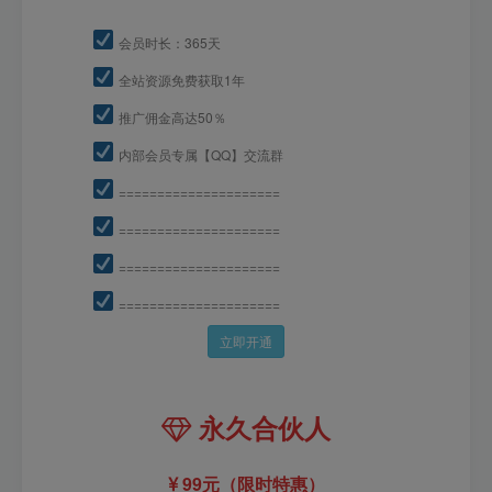
会员时长：365天
全站资源免费获取1年
推广佣金高达50％
内部会员专属【QQ】交流群
=====================
=====================
=====================
=====================
立即开通
永久合伙人
99元（限时特惠）