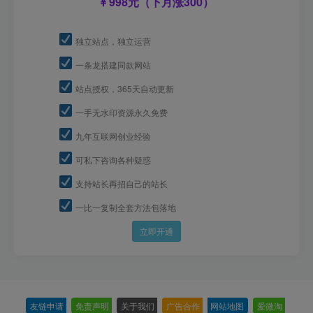
998元（下月涨300）
独立站点，独立运营
一条龙搭建同款网站
站点授权，365天自动更新
一手无水印资源永久免费
九年互联网创业经验
可私下咨询各种疑惑
支持站长再招自己的站长
一比一复制全套方法包落地
立即开通
友链申请
-
免责声明
-
关于我们
-
广告合作
-
网站地图
-
爱微淘
-