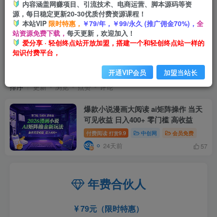
内容涵盖网赚项目、引流技术、电商运营、脚本源码等资
源，每日稳定更新20-30优质付费资源课程！
本站VIP
限时特惠，
￥79/年，￥99/永久 (推广佣金70%)，
全
站资源免费下载，
每天更新，欢迎加入！
爱分享 · 轻创终点站开放加盟，搭建一个和轻创终点站一样的
知识付费平台，
日入400
共1篇
开通VIP会员
加盟当站长
排序
更新
浏览
点赞
评论
爆款小说漫画大阅读 ai矩阵操作 当天
可见收益 日入400+ 零门槛 高收益
付费阅读
9.9
中创网
会员免费
打赏
24天前
57
年费合伙人
79元（限时特惠）