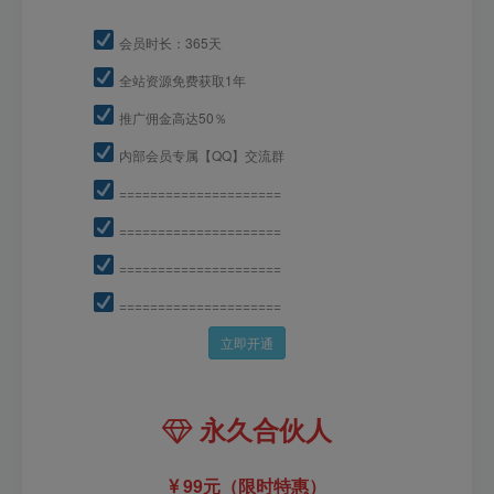
会员时长：365天
全站资源免费获取1年
推广佣金高达50％
内部会员专属【QQ】交流群
=====================
=====================
=====================
=====================
立即开通
永久合伙人
99元（限时特惠）