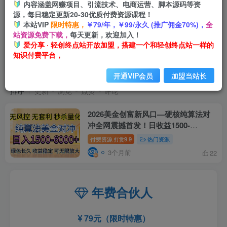
内容涵盖网赚项目、引流技术、电商运营、脚本源码等资
源，每日稳定更新20-30优质付费资源课程！
本站VIP
限时特惠，
￥79/年，￥99/永久 (推广佣金70%)，
全
站资源免费下载，
每天更新，欢迎加入！
爱分享 · 轻创终点站开放加盟，搭建一个和轻创终点站一样的
知识付费平台，
智能对冲
共1篇
开通VIP会员
加盟当站长
排序
更新
浏览
点赞
评论
2026美金创富新风口—硬核纯算法对
冲全网震撼首发！日收益1500-
6000+，项目绿色长久
付费资源
9.9
热门资源
打赏
3个月前
22
年费合伙人
79元（限时特惠）