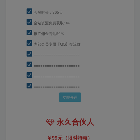
会员时长：365天
全站资源免费获取1年
推广佣金高达50％
内部会员专属【QQ】交流群
=====================
=====================
=====================
=====================
立即开通
永久合伙人
99元（限时特惠）