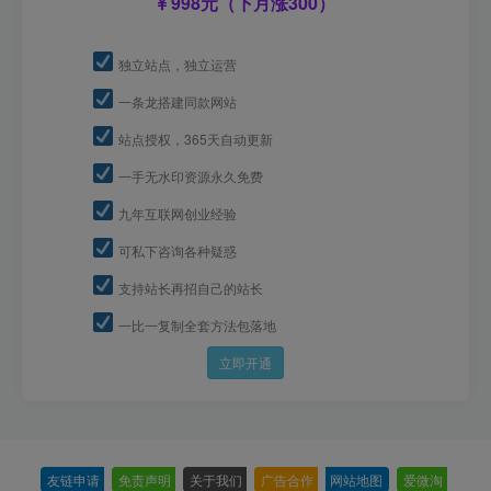
998元（下月涨300）
独立站点，独立运营
一条龙搭建同款网站
站点授权，365天自动更新
一手无水印资源永久免费
九年互联网创业经验
可私下咨询各种疑惑
支持站长再招自己的站长
一比一复制全套方法包落地
立即开通
友链申请
-
免责声明
-
关于我们
-
广告合作
-
网站地图
-
爱微淘
-