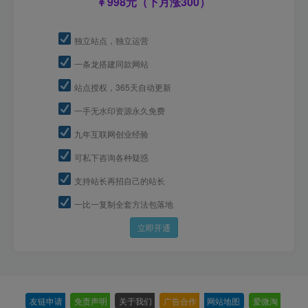
998元（下月涨300）
独立站点，独立运营
一条龙搭建同款网站
站点授权，365天自动更新
一手无水印资源永久免费
九年互联网创业经验
可私下咨询各种疑惑
支持站长再招自己的站长
一比一复制全套方法包落地
立即开通
友链申请
-
免责声明
-
关于我们
-
广告合作
-
网站地图
-
爱微淘
-