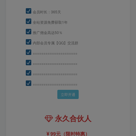
会员时长：365天
全站资源免费获取1年
推广佣金高达50％
内部会员专属【QQ】交流群
=====================
=====================
=====================
=====================
立即开通
永久合伙人
99元（限时特惠）