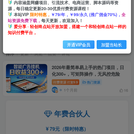
内容涵盖网赚项目、引流技术、电商运营、脚本源码等资
源，每日稳定更新20-30优质付费资源课程！
本站VIP
限时特惠，
￥79/年，￥99/永久 (推广佣金70%)，
全
站资源免费下载，
每天更新，欢迎加入！
爱分享 · 轻创终点站开放加盟，搭建一个和轻创终点站一样的
知识付费平台，
智能广告
共1篇
开通VIP会员
加盟当站长
排序
更新
浏览
点赞
评论
2026年最简单易上手的热门项目，日
化300+，可矩阵操作，无风控危险
付费资源
9.9
热门资源
打赏
1个月前
16
年费合伙人
79元（限时特惠）