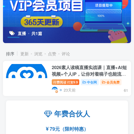
直播
共1篇
排序
更新
浏览
点赞
评论
2026素人读稿直播实战课｜直播+AI短
视频+个人IP，让你对着稿子也能流畅
开播、高效出单
付费阅读
9.9
中创网
会员免费
打赏
23天前
61
年费合伙人
79元（限时特惠）