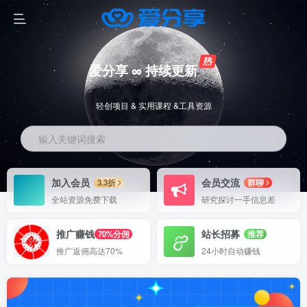
爱分享 ∞ 持续更新
轻创项目 & 实用课程 &工具资源
输入关键词搜索
加入会员
会员交流
3.3折
群聊
全站资源免费下载
研究探讨一手信息差
推广赚钱
站长招募
70%分佣
推荐
推广返佣高达70%
24小时自动赚钱