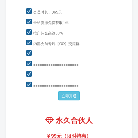
会员时长：365天
全站资源免费获取1年
推广佣金高达50％
内部会员专属【QQ】交流群
=====================
=====================
=====================
=====================
立即开通
永久合伙人
99元（限时特惠）