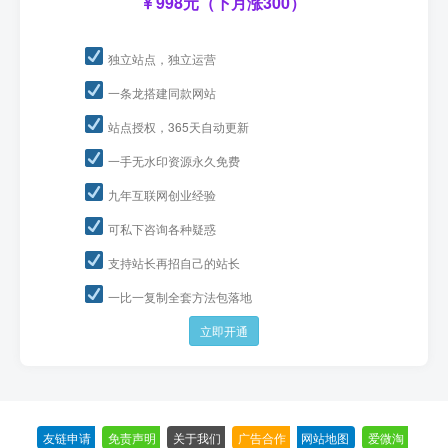
998元（下月涨300）
独立站点，独立运营
一条龙搭建同款网站
站点授权，365天自动更新
一手无水印资源永久免费
九年互联网创业经验
可私下咨询各种疑惑
支持站长再招自己的站长
一比一复制全套方法包落地
立即开通
友链申请
-
免责声明
-
关于我们
-
广告合作
-
网站地图
-
爱微淘
-