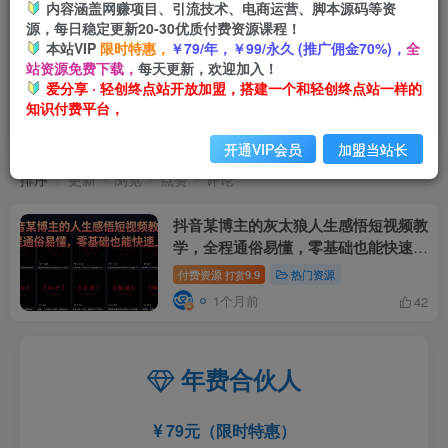
内容涵盖网赚项目、引流技术、电商运营、脚本源码等资
源，每日稳定更新20-30优质付费资源课程！
本站VIP
限时特惠，
￥79/年，￥99/永久 (推广佣金70%)，
全
站资源免费下载，
每天更新，欢迎加入！
爱分享 · 轻创终点站开放加盟，搭建一个和轻创终点站一样的
知识付费平台，
短视频教
共1篇
开通VIP会员
加盟当站长
排序
更新
浏览
点赞
评论
抖音某博主的灰太狼人生感悟短视频教
学，全程通俗易懂，零基础也能快速上
手
付费资源
9.9
热门资源
打赏
1个月前
42
年费合伙人
79元（限时特惠）