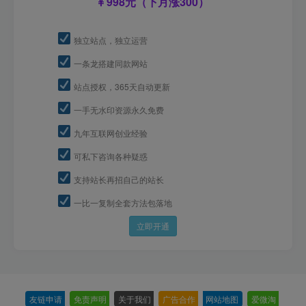
998元（下月涨300）
独立站点，独立运营
一条龙搭建同款网站
站点授权，365天自动更新
一手无水印资源永久免费
九年互联网创业经验
可私下咨询各种疑惑
支持站长再招自己的站长
一比一复制全套方法包落地
立即开通
友链申请
-
免责声明
-
关于我们
-
广告合作
-
网站地图
-
爱微淘
-