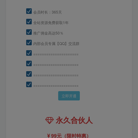
会员时长：365天
全站资源免费获取1年
推广佣金高达50％
内部会员专属【QQ】交流群
=====================
=====================
=====================
=====================
立即开通
永久合伙人
99元（限时特惠）