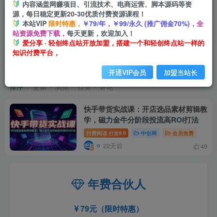
内容涵盖网赚项目、引流技术、电商运营、脚本源码等资
源，每日稳定更新20-30优质付费资源课程！
本站VIP
限时特惠，
￥79/年，￥99/永久 (推广佣金70%)，
全
站资源免费下载，
每天更新，欢迎加入！
爱分享 · 轻创终点站开放加盟，搭建一个和轻创终点站一样的
知识付费平台，
磁力金牛分阶段投流高ROI打法
共1篇
开通VIP会员
加盟当站长
排序
更新
浏览
点赞
评论
快手带货实战课：开店选品素材剪辑教
学，磁力金牛分阶段投流高ROI打法
付费阅读
9.9
中创网
会员免费
打赏
22天前
49
年费合伙人
79元（限时特惠）