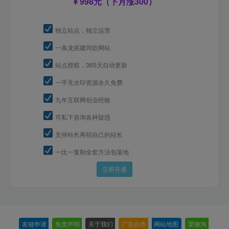
998元（下月涨300）
独立站点，独立运营
一条龙搭建同款网站
站点授权，365天自动更新
一手无水印资源永久免费
九年互联网创业经验
可私下咨询各种疑惑
支持站长再招自己的站长
一比一复制全套方法包落地
立即开通
友链申请
-
免责声明
-
关于我们
-
广告合作
-
网站地图
-
爱微淘
-