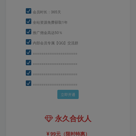
会员时长：365天
全站资源免费获取1年
推广佣金高达50％
内部会员专属【QQ】交流群
=====================
=====================
=====================
=====================
立即开通
永久合伙人
99元（限时特惠）