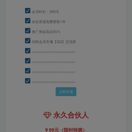
会员时长：365天
全站资源免费获取1年
推广佣金高达50％
内部会员专属【QQ】交流群
=====================
=====================
=====================
=====================
立即开通
永久合伙人
99元（限时特惠）