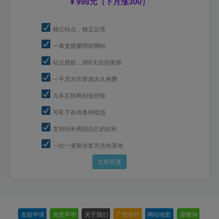
998元（下月涨300）
独立站点，独立运营
一条龙搭建同款网站
站点授权，365天自动更新
一手无水印资源永久免费
九年互联网创业经验
可私下咨询各种疑惑
支持站长再招自己的站长
一比一复制全套方法包落地
立即开通
友链申请
-
免责声明
-
关于我们
-
广告合作
-
网站地图
-
爱微淘
-