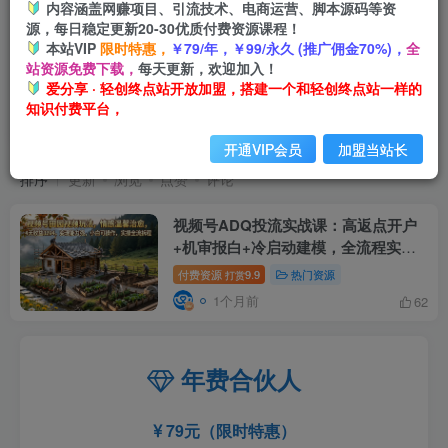
内容涵盖网赚项目、引流技术、电商运营、脚本源码等资
源，每日稳定更新20-30优质付费资源课程！
本站VIP
限时特惠，
￥79/年，￥99/永久 (推广佣金70%)，
全
站资源免费下载，
每天更新，欢迎加入！
爱分享 · 轻创终点站开放加盟，搭建一个和轻创终点站一样的
知识付费平台，
视频号賺钱
共1篇
开通VIP会员
加盟当站长
排序
更新
浏览
点赞
评论
视频号ADQ投流实战课：高返点开户
+机审报白+冷启动建模，全流程实操
拆解
付费资源
9.9
热门资源
打赏
1个月前
62
年费合伙人
79元（限时特惠）