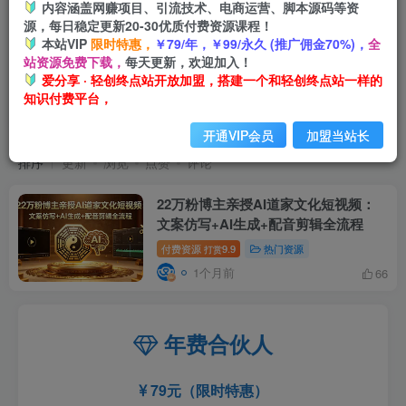
内容涵盖网赚项目、引流技术、电商运营、脚本源码等资
源，每日稳定更新20-30优质付费资源课程！
本站VIP
限时特惠，
￥79/年，￥99/永久 (推广佣金70%)，
全
站资源免费下载，
每天更新，欢迎加入！
爱分享 · 轻创终点站开放加盟，搭建一个和轻创终点站一样的
知识付费平台，
道家文化短视频
共1篇
开通VIP会员
加盟当站长
排序
更新
浏览
点赞
评论
22万粉博主亲授AI道家文化短视频：
文案仿写+AI生成+配音剪辑全流程
付费资源
9.9
热门资源
打赏
1个月前
66
年费合伙人
79元（限时特惠）