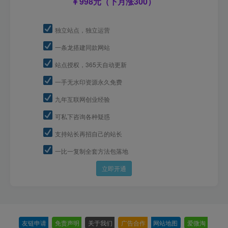
998元（下月涨300）
独立站点，独立运营
一条龙搭建同款网站
站点授权，365天自动更新
一手无水印资源永久免费
九年互联网创业经验
可私下咨询各种疑惑
支持站长再招自己的站长
一比一复制全套方法包落地
立即开通
友链申请
-
免责声明
-
关于我们
-
广告合作
-
网站地图
-
爱微淘
-