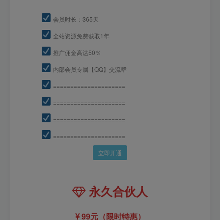
会员时长：365天
全站资源免费获取1年
推广佣金高达50％
内部会员专属【QQ】交流群
=====================
=====================
=====================
=====================
立即开通
永久合伙人
99元（限时特惠）