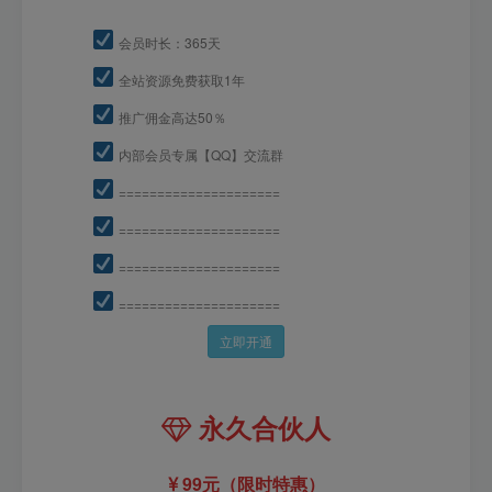
会员时长：365天
全站资源免费获取1年
推广佣金高达50％
内部会员专属【QQ】交流群
=====================
=====================
=====================
=====================
立即开通
永久合伙人
99元（限时特惠）