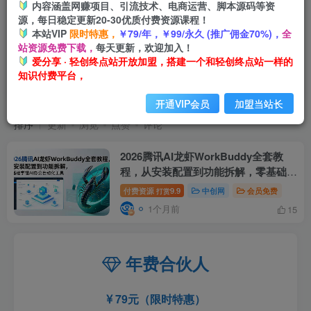
内容涵盖网赚项目、引流技术、电商运营、脚本源码等资
源，每日稳定更新20-30优质付费资源课程！
本站VIP
限时特惠，
￥79/年，￥99/永久 (推广佣金70%)，
全
站资源免费下载，
每天更新，欢迎加入！
爱分享 · 轻创终点站开放加盟，搭建一个和轻创终点站一样的
知识付费平台，
零基础学懂AI办公自动化工具
共1篇
开通VIP会员
加盟当站长
排序
更新
浏览
点赞
评论
2026腾讯AI龙虾WorkBuddy全套教
程，从安装配置到功能拆解，零基础学
懂AI办公自动化工具
付费资源
9.9
中创网
会员免费
打赏
1个月前
15
年费合伙人
79元（限时特惠）