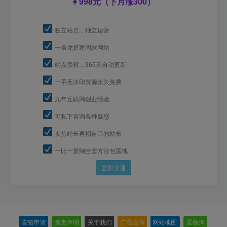
998元（下月涨300）
独立站点，独立运营
一条龙搭建同款网站
站点授权，365天自动更新
一手无水印资源永久免费
九年互联网创业经验
可私下咨询各种疑惑
支持站长再招自己的站长
一比一复制全套方法包落地
立即开通
友链申请
-
免责声明
-
关于我们
-
广告合作
-
网站地图
-
爱微淘
-