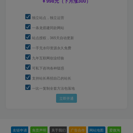
998元（下月涨300）
独立站点，独立运营
一条龙搭建同款网站
站点授权，365天自动更新
一手无水印资源永久免费
九年互联网创业经验
可私下咨询各种疑惑
支持站长再招自己的站长
一比一复制全套方法包落地
立即开通
友链申请
-
免责声明
-
关于我们
-
广告合作
-
网站地图
-
爱微淘
-