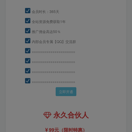
会员时长：365天
全站资源免费获取1年
推广佣金高达50％
内部会员专属【QQ】交流群
=====================
=====================
=====================
=====================
立即开通
永久合伙人
99元（限时特惠）