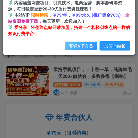
内容涵盖网赚项目、引流技术、电商运营、脚本源码等资
源，每日稳定更新20-30优质付费资源课程！
本站VIP
限时特惠，
￥79/年，￥99/永久 (推广佣金70%)，
全
站资源免费下载，
每天更新，欢迎加入！
爱分享 · 轻创终点站开放加盟，搭建一个和轻创终点站一样的
知识付费平台，
零撸手机项目
共1篇
开通VIP会员
加盟当站长
排序
更新
浏览
点赞
评论
零撸手机项目，二十秒一单，纯薅羊毛
一天200+做就有，多劳多得【揭秘】
付费阅读
9.9
中创网
会员免费
打赏
21天前
64
年费合伙人
79元（限时特惠）