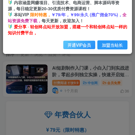
内容涵盖网赚项目、引流技术、电商运营、脚本源码等资
源，每日稳定更新20-30优质付费资源课程！
本站VIP
限时特惠，
￥79/年，￥99/永久 (推广佣金70%)，
全
站资源免费下载，
每天更新，欢迎加入！
爱分享 · 轻创终点站开放加盟，搭建一个和轻创终点站一样的
知识付费平台，
零起步到独立实操
共1篇
开通VIP会员
加盟当站长
排序
更新
浏览
点赞
评论
AI短剧制作入门课，小白入门到实战进
阶，零起步到独立实操，快速开启短剧
创作变现之路
付费阅读
9.9
中创网
会员免费
打赏
1个月前
36
年费合伙人
79元（限时特惠）