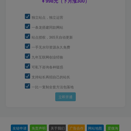
998元（下月涨300）
独立站点，独立运营
一条龙搭建同款网站
站点授权，365天自动更新
一手无水印资源永久免费
九年互联网创业经验
可私下咨询各种疑惑
支持站长再招自己的站长
一比一复制全套方法包落地
立即开通
友链申请
-
免责声明
-
关于我们
-
广告合作
-
网站地图
-
爱微淘
-