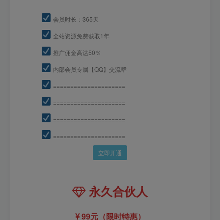
会员时长：365天
全站资源免费获取1年
推广佣金高达50％
内部会员专属【QQ】交流群
=====================
=====================
=====================
=====================
立即开通
永久合伙人
99元（限时特惠）