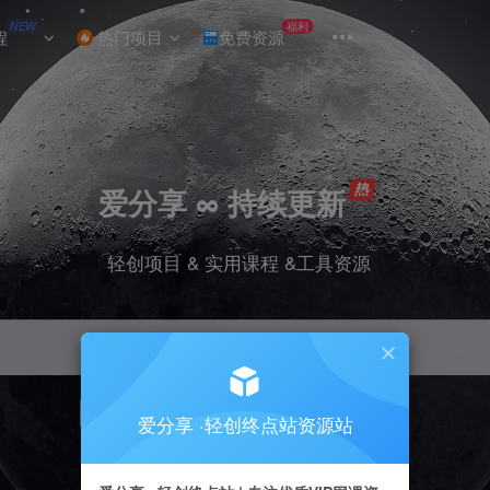
NEW
福利
程
热门项目
免费资源
爱分享 ∞ 持续更新
轻创项目 & 实用课程 &工具资源
引流
挂机
抖音
小红书
快手
电商
爱分享 ·轻创终点站资源站