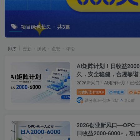
项目绿色长久
共3篇
排序
更新
浏览
点赞
评论
AI矩阵计划！日收益2000
久，安全稳健，合规靠谱
付费阅读
9.9
中创网
会
打赏
爱分享:轻创终点站
2天前
2026创业新风口—OP
日收益2000-6000+