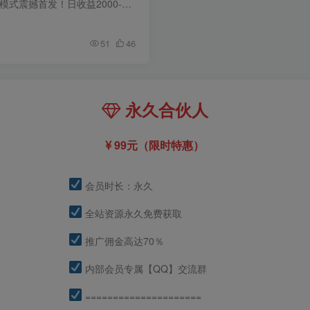
2026创业新风口—OPC一人公司模式震撼首发！日收益2000-6000+，项目绿色长久，安全稳健，合规靠谱。轻松告别死…
51
46
永久合伙人
99元（限时特惠）
会员时长：永久
全站资源永久免费获取
推广佣金高达70％
内部会员专属【QQ】交流群
=====================