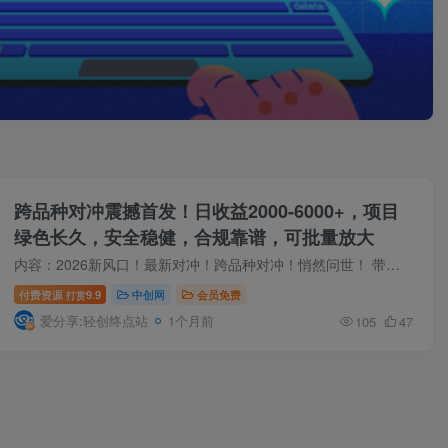
跨品种对冲震撼首发！日收益2000-6000+，项目
绿色长久，安全稳健，合规靠谱，可批量放大
内容：2026新风口！最新对冲！跨品种对冲！悄然问世！ 带你创业，给你落地项目！[hidecontent type=pa…
付费资源
9.9
中创网
会员免费
打赏
爱分享:轻创终点站
1个月前
105
47