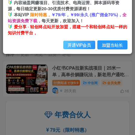
内容涵盖网赚项目、引流技术、电商运营、脚本源码等资
源，每日稳定更新20-30优质付费资源课程！
本站VIP
限时特惠，
￥79/年，￥99/永久 (推广佣金70%)，
全
站资源免费下载，
每天更新，欢迎加入！
爱分享 · 轻创终点站开放加盟，搭建一个和轻创终点站一样的
知识付费平台，
高单价躺賺玩法
共1篇
开通VIP会员
加盟当站长
排序
更新
浏览
点赞
评论
小红书CPA拉新实战项目｜25米一
单，高单价躺賺玩法，新老用户通吃，
发几条短视频就能变现(更新0706)
付费阅读
9.9
中创网
会员免费
打赏
25天前
16
年费合伙人
79元（限时特惠）