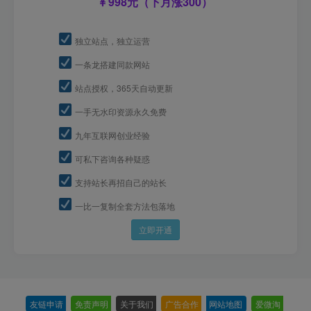
998元（下月涨300）
独立站点，独立运营
一条龙搭建同款网站
站点授权，365天自动更新
一手无水印资源永久免费
九年互联网创业经验
可私下咨询各种疑惑
支持站长再招自己的站长
一比一复制全套方法包落地
立即开通
友链申请
-
免责声明
-
关于我们
-
广告合作
-
网站地图
-
爱微淘
-