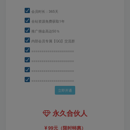
会员时长：365天
全站资源免费获取1年
推广佣金高达50％
内部会员专属【QQ】交流群
=====================
=====================
=====================
=====================
立即开通
永久合伙人
99元（限时特惠）