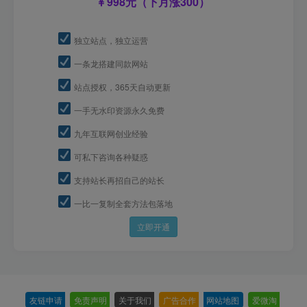
998元（下月涨300）
独立站点，独立运营
一条龙搭建同款网站
站点授权，365天自动更新
一手无水印资源永久免费
九年互联网创业经验
可私下咨询各种疑惑
支持站长再招自己的站长
一比一复制全套方法包落地
立即开通
友链申请
-
免责声明
-
关于我们
-
广告合作
-
网站地图
-
爱微淘
-