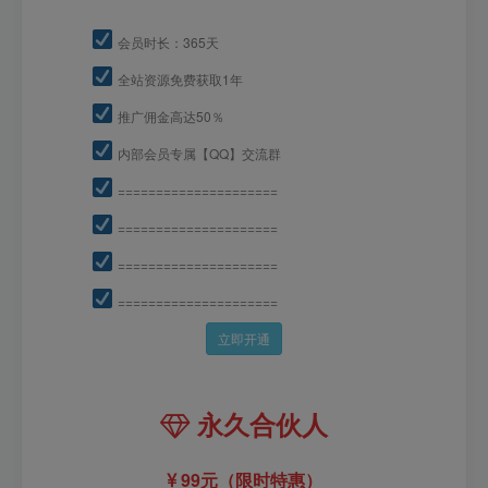
会员时长：365天
全站资源免费获取1年
推广佣金高达50％
内部会员专属【QQ】交流群
=====================
=====================
=====================
=====================
立即开通
永久合伙人
99元（限时特惠）