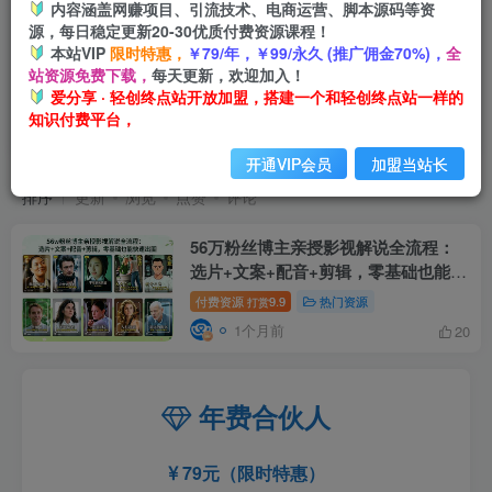
内容涵盖网赚项目、引流技术、电商运营、脚本源码等资
源，每日稳定更新20-30优质付费资源课程！
本站VIP
限时特惠，
￥79/年，￥99/永久 (推广佣金70%)，
全
站资源免费下载，
每天更新，欢迎加入！
爱分享 · 轻创终点站开放加盟，搭建一个和轻创终点站一样的
知识付费平台，
高流量影视片
共1篇
开通VIP会员
加盟当站长
排序
更新
浏览
点赞
评论
56万粉丝博主亲授影视解说全流程：
选片+文案+配音+剪辑，零基础也能快
速出圈
付费资源
9.9
热门资源
打赏
1个月前
20
年费合伙人
79元（限时特惠）