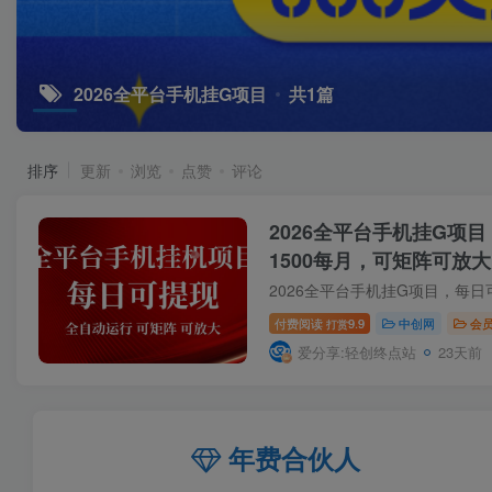
2026全平台手机挂G项目
共1篇
排序
更新
浏览
点赞
评论
2026全平台手机挂G项目
1500每月，可矩阵可放
付费阅读
9.9
中创网
会
打赏
爱分享:轻创终点站
23天前
年费合伙人