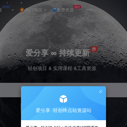
NEW
福利
程
热门项目
免费资源
爱分享 ∞ 持续更新
轻创项目 & 实用课程 &工具资源
引流
挂机
抖音
小红书
快手
电商
爱分享 ·轻创终点站资源站