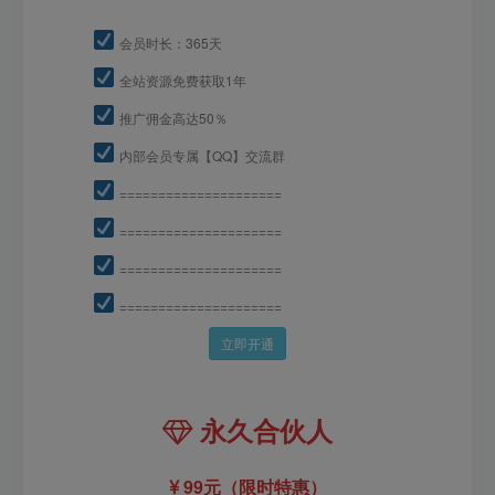
会员时长：365天
全站资源免费获取1年
推广佣金高达50％
内部会员专属【QQ】交流群
=====================
=====================
=====================
=====================
立即开通
永久合伙人
99元（限时特惠）