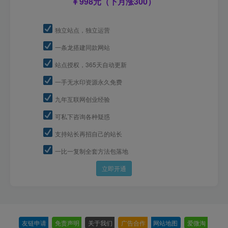
998元（下月涨300）
独立站点，独立运营
一条龙搭建同款网站
站点授权，365天自动更新
一手无水印资源永久免费
九年互联网创业经验
可私下咨询各种疑惑
支持站长再招自己的站长
一比一复制全套方法包落地
立即开通
友链申请
-
免责声明
-
关于我们
-
广告合作
-
网站地图
-
爱微淘
-