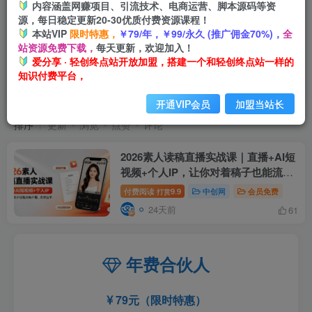
内容涵盖网赚项目、引流技术、电商运营、脚本源码等资
源，每日稳定更新20-30优质付费资源课程！
本站VIP
限时特惠，
￥79/年，￥99/永久 (推广佣金70%)，
全
站资源免费下载，
每天更新，欢迎加入！
爱分享 · 轻创终点站开放加盟，搭建一个和轻创终点站一样的
知识付费平台，
2026素人读稿直播实战课
共1篇
开通VIP会员
加盟当站长
排序
更新
浏览
点赞
评论
2026素人读稿直播实战课｜直播+AI短
视频+个人IP，让你对着稿子也能流畅
开播、高效出单
付费阅读
9.9
中创网
会员免费
打赏
24天前
61
年费合伙人
79元（限时特惠）