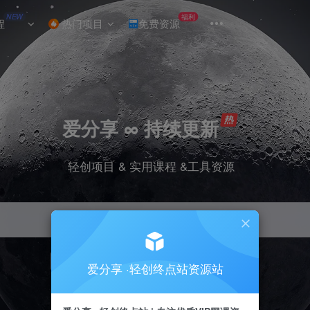
NEW
福利
程
热门项目
免费资源
爱分享 ∞ 持续更新
轻创项目 & 实用课程 &工具资源
引流
挂机
抖音
小红书
快手
电商
爱分享 ·轻创终点站资源站