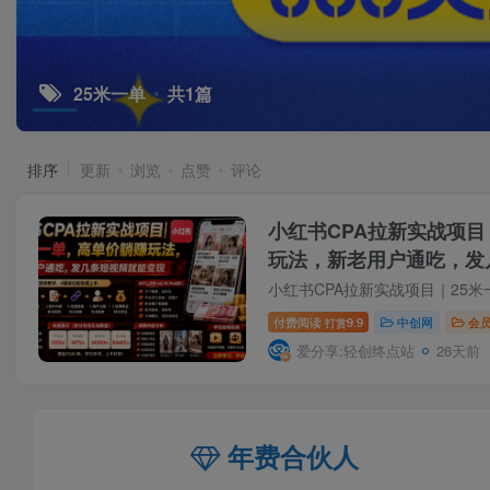
25米一单
共1篇
排序
更新
浏览
点赞
评论
小红书CPA拉新实战项目
玩法，新老用户通吃，发
新0706)
付费阅读
9.9
中创网
会
打赏
爱分享:轻创终点站
26天前
年费合伙人