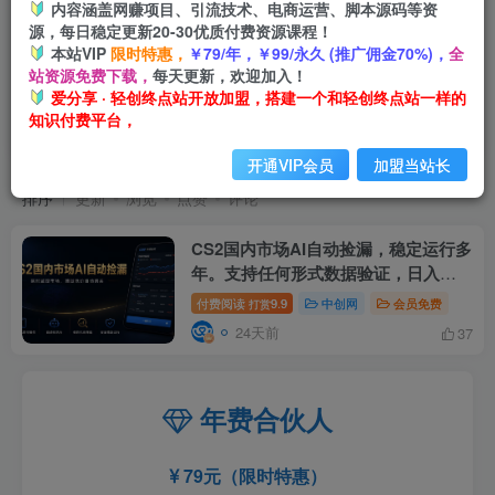
内容涵盖网赚项目、引流技术、电商运营、脚本源码等资
源，每日稳定更新20-30优质付费资源课程！
本站VIP
限时特惠，
￥79/年，￥99/永久 (推广佣金70%)，
全
站资源免费下载，
每天更新，欢迎加入！
爱分享 · 轻创终点站开放加盟，搭建一个和轻创终点站一样的
知识付费平台，
CS2国内市场AI自动捡漏
共1篇
开通VIP会员
加盟当站长
排序
更新
浏览
点赞
评论
CS2国内市场AI自动捡漏，稳定运行多
年。支持任何形式数据验证，日入
300+
付费阅读
9.9
中创网
会员免费
打赏
24天前
37
年费合伙人
79元（限时特惠）