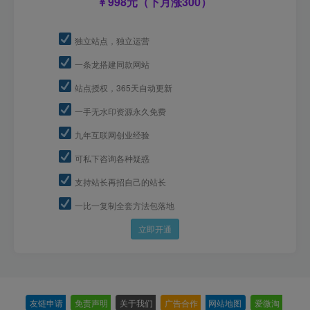
998元（下月涨300）
独立站点，独立运营
一条龙搭建同款网站
站点授权，365天自动更新
一手无水印资源永久免费
九年互联网创业经验
可私下咨询各种疑惑
支持站长再招自己的站长
一比一复制全套方法包落地
立即开通
友链申请
-
免责声明
-
关于我们
-
广告合作
-
网站地图
-
爱微淘
-