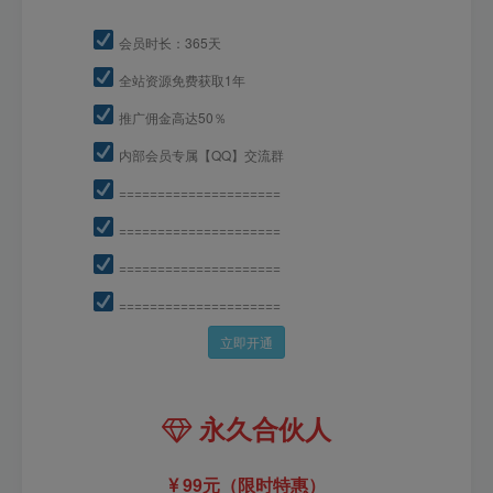
会员时长：365天
全站资源免费获取1年
推广佣金高达50％
内部会员专属【QQ】交流群
=====================
=====================
=====================
=====================
立即开通
永久合伙人
99元（限时特惠）