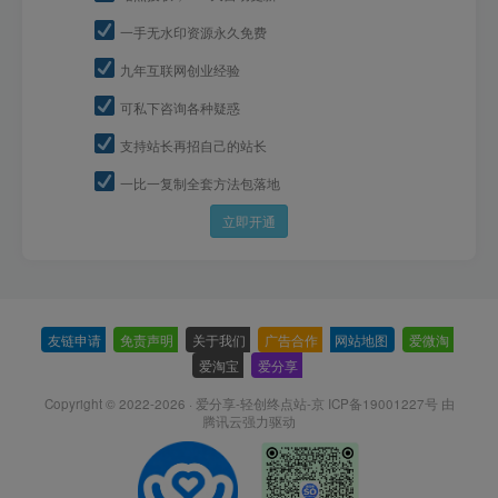
一手无水印资源永久免费
九年互联网创业经验
可私下咨询各种疑惑
支持站长再招自己的站长
一比一复制全套方法包落地
立即开通
友链申请
-
免责声明
-
关于我们
-
广告合作
-
网站地图
-
爱微淘
-
爱淘宝
-
爱分享
-
Copyright © 2022-2026 ·
爱分享-轻创终点站-京 ICP备19001227号
由
腾讯云强力驱动