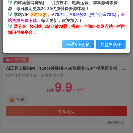
内容涵盖网赚项目、引流技术、电商运营、脚本源码等资
源，每日稳定更新20-30优质付费资源课程！
本站VIP
限时特惠，
￥79/年，￥99/永久 (推广佣金70%)，
全
站资源免费下载，
每天更新，欢迎加入！
爱分享 · 轻创终点站开放加盟，搭建一个和轻创终点站一样的
知识付费平台，
开通VIP会员
加盟当站长
首页
热门资源
正文
付费资源
AI工具实操指南：150分钟视频+450张图文+23个提示词文档，额外附赠200+指令
此内容为付费资源，请付费后查看
9.9
99
打赏
打赏
免费
立即购买
您还未登录