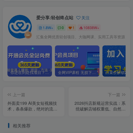
爱分享:轻创终点站
关注
1.8W+
0
1
10838W+
汇集全网优质轻创项目、大咖网课、实用工具等资源
你还在到处找项目？还在当韭菜？我靠卖项目一个月收入5万+，曾经我也是个失败者。
全网VIP课程 无损下载~.~
上一篇
下一篇
外面卖199 AI美女短视频技
2026抖店新规运营实战：系
术，条条爆款，绝对的流量
统破解店铺权重低、自然流
密码，可以过AI检测
不进、千川投不动三大核心
难题
相关推荐