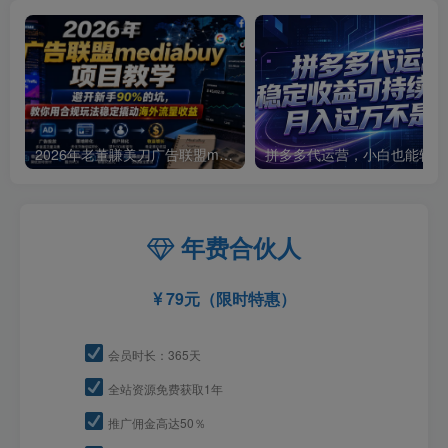
2026年老董賺美刀广告联盟mediabuy项目教学，避开新手90%的坑，教你用合规玩法稳定撬动海外流量收益
拼多
年费合伙人
79元（限时特惠）
会员时长：365天
全站资源免费获取1年
推广佣金高达50％