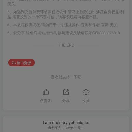
无关。
5、如遇到充值付费环节课程或软件 请马上删除退出 涉及自身权益/利
益 需要投资的一律不要相信，访客发现请向客服举报。
6、本教程仅供揭秘 请勿用于非法违规操作 否则和作者 官网 无关
6、爱分享·轻创终点站,合作对接与建议反馈请联系QQ:2238875818
THE END
热门资源
喜欢就支持一下吧
点赞
31
分享
收藏
I am ordinary yet unique.
我很平凡，但我独一无二