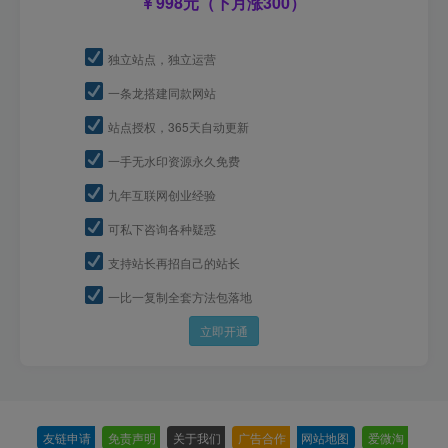
998元（下月涨300）
独立站点，独立运营
一条龙搭建同款网站
站点授权，365天自动更新
一手无水印资源永久免费
九年互联网创业经验
可私下咨询各种疑惑
支持站长再招自己的站长
一比一复制全套方法包落地
立即开通
友链申请
-
免责声明
-
关于我们
-
广告合作
-
网站地图
-
爱微淘
-