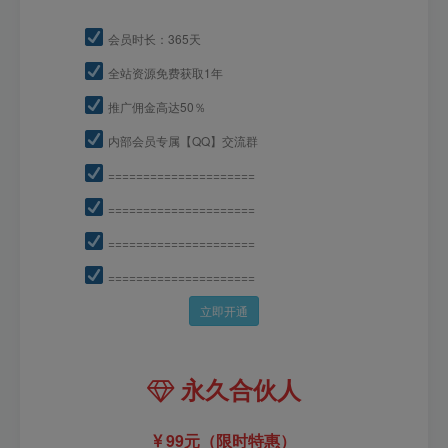
会员时长：365天
全站资源免费获取1年
推广佣金高达50％
内部会员专属【QQ】交流群
=====================
=====================
=====================
=====================
立即开通
永久合伙人
99元（限时特惠）